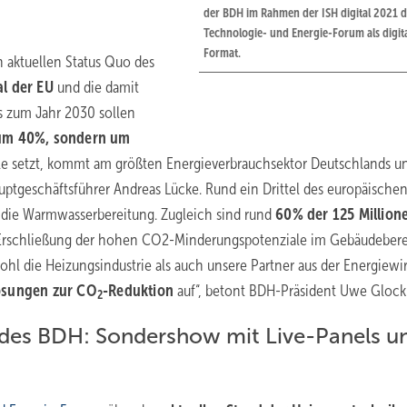
der BDH im Rahmen der ISH digital 2021 d
Technologie- und Energie-Forum als digit
Format.
 aktuellen Status Quo des
l der EU
und die damit
s zum Jahr 2030 sollen
um 40%, sondern um
iele setzt, kommt am größten Energieverbrauchsektor Deutschlands u
ptgeschäftsführer Andreas Lücke. Rund ein Drittel des europäische
nd die Warmwasserbereitung. Zugleich sind rund
60% der 125 Million
 Erschließung der hohen CO2-Minderungspotenziale im Gebäudeber
hl die Heizungsindustrie als auch unsere Partner aus der Energiewir
ösungen zur CO
-Reduktion
auf“, betont BDH-Präsident Uwe Glock
2
des BDH: Sondershow mit Live-Panels u