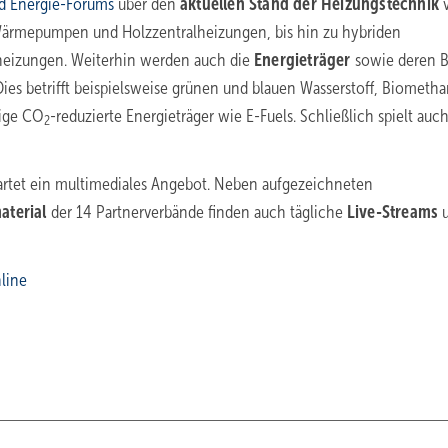
d Energie-Forums
über den
aktuellen Stand der Heizungstechnik
v
 Wärmepumpen und Holzzentralheizungen, bis hin zu hybriden
heizungen. Weiterhin werden auch die
Energieträger
sowie deren B
Dies betrifft beispielsweise grünen und blauen Wasserstoff, Biometh
sige CO
-reduzierte Energieträger wie E-Fuels. Schließlich spielt auch
2
rtet ein multimediales Angebot. Neben aufgezeichneten
aterial
der 14 Partnerverbände finden auch tägliche
Live-Streams
u
line