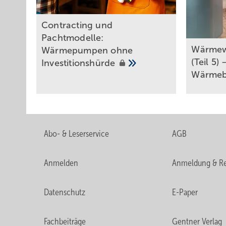
Contracting und
Pachtmodelle:
Wä rmew
Wärmepumpen ohne
(Teil 5)
Investitionshürde
Wärmebe
Abo- & Leserservice
AGB
Anmelden
Anmeldung & Re
Datenschutz
E-Paper
Fachbeiträge
Gentner Verlag