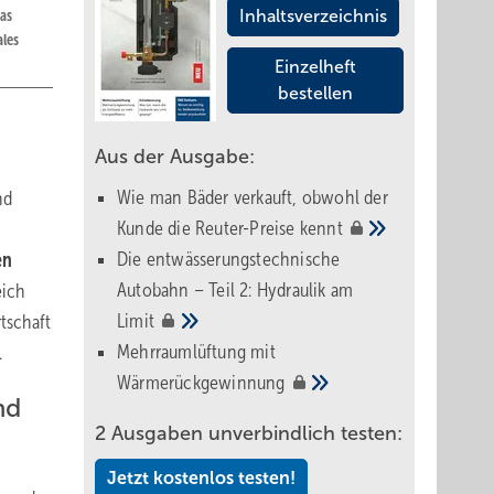
as
Inhaltsverzeichnis
ales
Einzelheft
bestellen
Aus der Ausgabe:
Wie man Bäder verkauft, obwohl der
nd
Kunde die Reuter-Preise
kennt
n
Die entwässerungstechnische
en
Autobahn – Teil 2: Hydraulik am
eich
Limit
tschaft
Mehrraumlüftung mit
.
Wärmerückgewinnung
nd
2 Ausgaben unverbindlich testen:
Jetzt kostenlos testen!