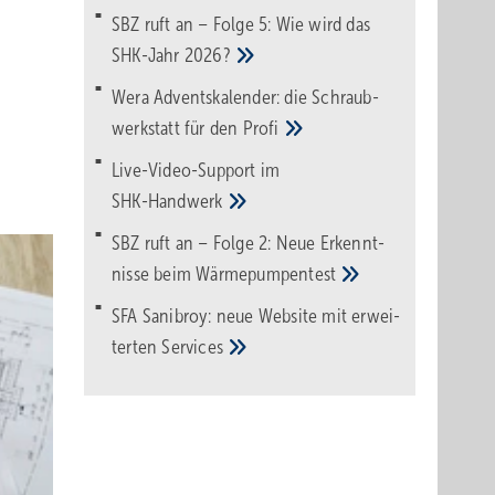
SBZ ruft an – Folge 5: Wie wird das
SHK-Jahr
2026?
Wera Adventskalender: die Schraub­
werk­statt für den
Pro­fi
Live-Video-Support im
SHK-Handwerk
SBZ ruft an – Folge 2: Neue Erkennt­
nisse beim
Wärme­pumpen­test
SFA Sanibroy: neue Web­site mit erwei­
terten
Services