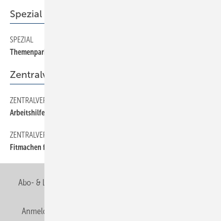
Spezial
SPEZIAL
22
Themenpark Energieeinsparung
Zentralverband
ZENTRALVERBAND
10
Arbeitshilfen sind in Arbeit
ZENTRALVERBAND
12
Fitmachen für den Energiepaß
Abo- & Leserservice
AGB
Alle Inhalte chronologisch
Anmelden
Anmeldung & Registrierung
Newsletter