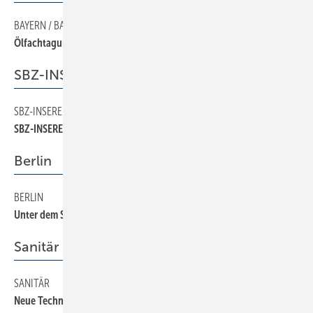
BAYERN / BADEN-WÜRTTEMBERG
16
Ölfachtagung in Rothenburg
SBZ-INSERENTEN
SBZ-INSERENTEN
36
SBZ-INSERENTEN
Berlin
BERLIN
18
Unter dem Strich: Solarer Gewinn
Sanitär
SANITÄR
34
Neue Technische Regeln für Entwässerungsanlagen