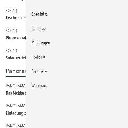
SOLAR
28
Specials
Erschreckende Realität
Kataloge
SOLAR
32
Photovoltaik fürs SHK-Handwerk
Meldungen
SOLAR
30
Podcast
Solarbetriebener Luftkollektor
Panorama
Produkte
Webinare
PANORAMA
24
Das Mekka der Solarexperten
PANORAMA
8
Einladung zum Contracting
PANORAMA
20