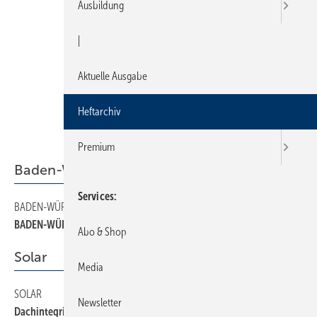
Ausbildung
|
Aktuelle Ausgabe
Heftarchiv
Premium
Baden-Württemberg
Services
BADEN-WÜRTTEMBERG
14
BADEN-WÜRTTEMBERG
Abo & Shop
Solar
Media
SOLAR
26
Newsletter
Dachintegrierte Solaranlagen