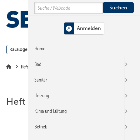
Springe
Springe
Springe
Search
auf
auf
auf
Hauptinhalt
Hauptmenü
SiteSearch
MENÜ
Home
Kataloge
Meldungen
Podcast
Produkte
Webin
Bad
Heftarchiv
Sanitär
Heizung
Heft 14-2001
Klima und Lüftung
Betrieb