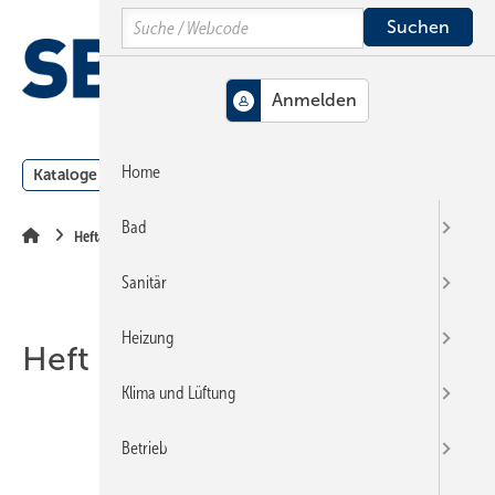
Springe
Springe
Springe
Search
auf
auf
auf
Hauptinhalt
Hauptmenü
SiteSearch
MENÜ
Home
Kataloge
Meldungen
Podcast
Produkte
Webin
Bad
Heftarchiv
Sanitär
Heizung
Heft 13-2006
Klima und Lüftung
Betrieb