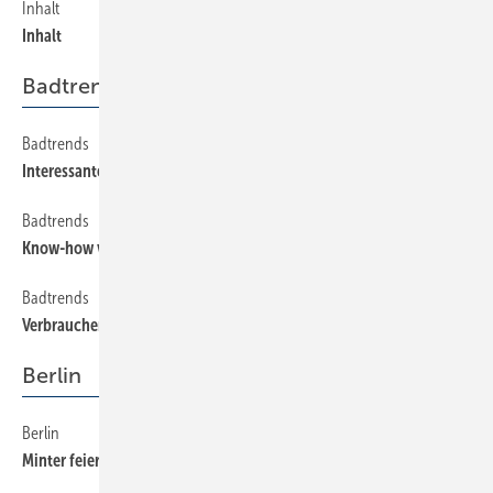
Inhalt
30
Inhalt
Badtrends
Badtrends
190
Interessante Details
Badtrends
140
Know-how vom High-End-Badprofi
Badtrends
200
Verbrauchern auf die Finger geguckt
Berlin
Berlin
100
Minter feierlich verabschiedet