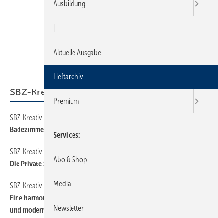
Ausbildung
|
Aktuelle Ausgabe
Heftarchiv
SBZ-Kreativ-Wettbewerb
Premium
SBZ-Kreativ-Wettbewerb
180
Badezimmer mit Ausblick
Services
SBZ-Kreativ-Wettbewerb
170
Abo & Shop
Die Private Spa Lounge
Media
SBZ-Kreativ-Wettbewerb
160
Eine harmonische Gratwanderung zwischen wertigen Materialien
Newsletter
und modernen Formen schaffte Katrin Balaun mit ihrem Entwurf für