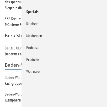
das spannungsvolle Gespann Eva und Simon. Sie wurde damit 1.
Sieger in dieser Kategorie.
Specials
SBZ-Kreativ-Wettbewerb
150
Kataloge
Prämierte Entwürfe en Détail
Berufsbildung
Meldungen
Podcast
Berufsbildung
210
Der etwas andere Weg
Produkte
Baden-Württemberg
Webinare
Baden-Württemberg
90
Fachgruppe | Installation und Heizungsbau tagte
Baden-Württemberg
80
Klempnerei | Sitzung der Fachgruppe in Titisee