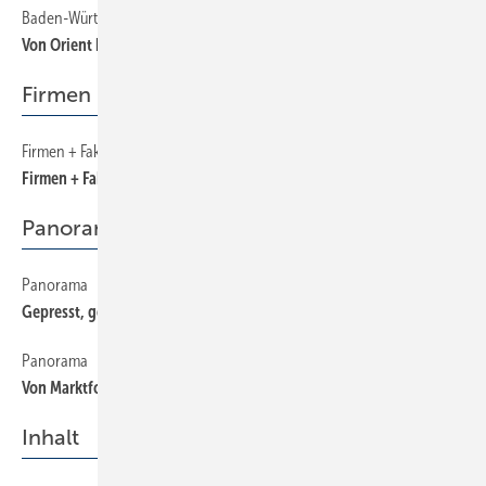
Baden-Württemberg
70
Von Orient bis Marketing
Firmen + Fakten
Firmen + Fakten
40
Firmen + Fakten
Panorama
Panorama
120
Gepresst, gelötet und geschweißt
Panorama
130
Von Marktforschung bis Design
Inhalt