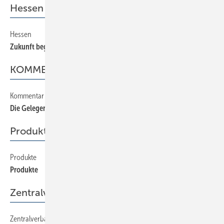
Hessen
Hessen
110
Zukunft beginnt heute
KOMMENTAR
Kommentar
20
Die Gelegenheit beim Schopfe packen
Produkte
Produkte
220
Produkte
Zentralverband
Zentralverband
60