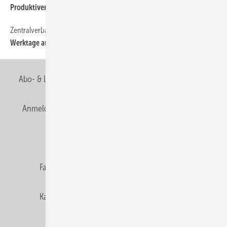
Produktiver durch EAN
Zentralverband
50
Werktage auf Mallorca
Abo- & Leserservice
AGB
Alle Inhalte chronologisch
Anmelden
Anmeldung & Registrierung
Newsletter
Datenschutz
E-Paper
Editor's choice
Fachbeiträge
Gentner Verlag
Impressum
Karriere bei Gentner
Team
Mediaservice
Mitgliedschaften und Engagement