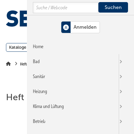
Springe
Springe
Springe
Search
auf
auf
auf
Hauptinhalt
Hauptmenü
SiteSearch
MENÜ
Home
Kataloge
Meldungen
Podcast
Produkte
Webin
Bad
Heftarchiv
Sanitär
Heizung
Heft 07-2018
Klima und Lüftung
Betrieb