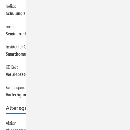
helios
6
Schulung zu neuer Lüftungsnorm
missel
6
Seminarreihe Brand- und Schallschutz
Institut für Gebäudetechnologie
6
Smarthome-Richtlinie überarbeitet
KE Kelit
6
Vertriebszentrale für Heiz- und Kühldecken
Fachtagung
6
Vorfertigung in der Badsanierung
Altersgerechtes Wohnen
Aktion
65