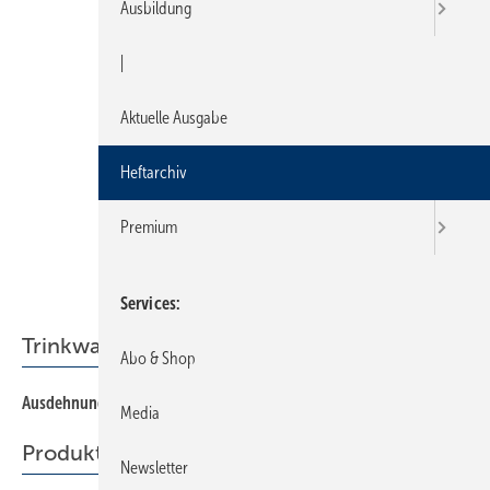
Ausbildung
|
Aktuelle Ausgabe
Heftarchiv
Premium
Services
Trinkwasserinstallation
Abo & Shop
Ausdehnungsgefäße in Trinkwasseranlagen
46
Media
Produkte von den Frühjahrsmessen
Newsletter