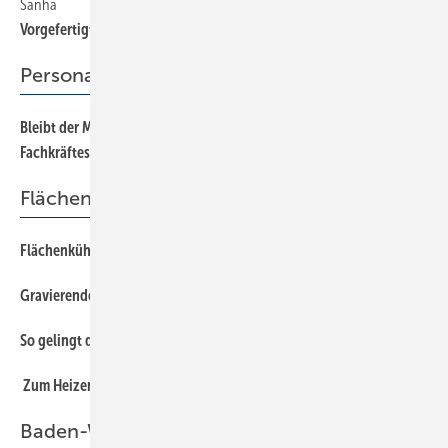
Sanha
50
Vorgefertigte Box in verbesserter Ausführung
Personalführung
Bleibt der Mitarbeiter gesund, hemmt das den
60
Fachkräfteschwund
Flächenheizung und -kühlung
Flächenkühlung richtig und effizient einsetzen
22
Gravierende Unterschiede bei den Aufheizzeiten
32
So gelingt der Putzaufbau bei Wandheizungen
28
Zum Heizen und Kühlen auch Wand und Decke nutzen
18
Baden-Württemberg