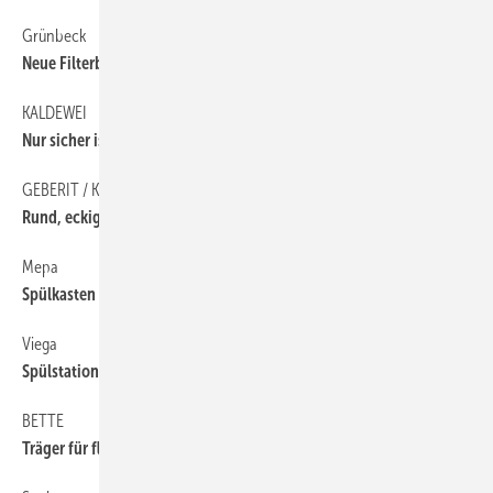
Grünbeck
50
Neue Filterbaureihe
KALDEWEI
56
Nur sicher ist sicher
GEBERIT / KERAMAG
56
Rund, eckig, oval und elliptisch
Mepa
50
Spülkasten mit integrierter Spülstromdrossel
Viega
50
Spülstation mit webbasiertem Bedienkonzept
BETTE
56
Träger für flache Wannen