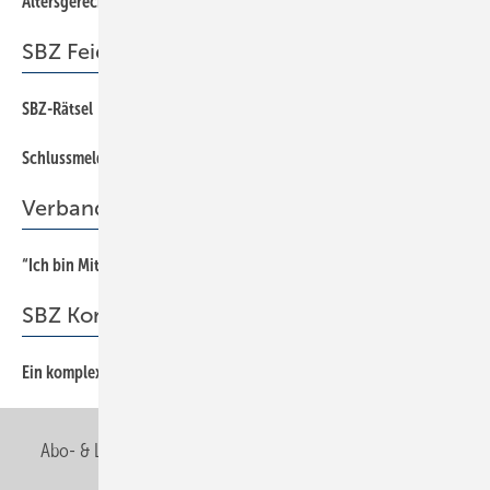
Altersgerechtes Wohnen
SBZ Feierabend
SBZ-Rätsel
66
Schlussmeldung
66
Verband
“Ich bin Mitglied der Berufsorganisation, weil …
34
SBZ Kommentar
Ein komplexes Unterfangen
3
Abo- & Leserservice
AGB
Alle Inhalte chronologisch