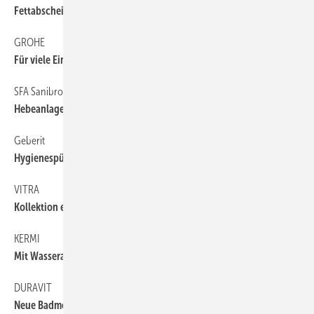
Fettabscheider mit integrierter Hebeanlage
GROHE
56
Für viele Einbausituationen
SFA Sanibroy
50
Hebeanlagen mit modifizierter Steuerung
Geberit
50
Hygienespülung Rapid
VITRA
56
Kollektion ergänzt
KERMI
56
Mit Wasserabpralleffekt
DURAVIT
56
Neue Badmöbelserie