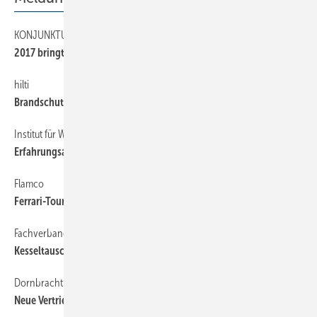
KONJUNKTUR
35
2017 bringt fast 3 % mehr Umsatz
hilti
6
Brandschutzsparte erweitert
Institut für Wärme und Oeltechnik
6
Erfahrungsaustausch zu TRwS
Flamco
6
Ferrari-Tour gewonnen
Fachverband SHK NRW
6
Kesseltausch-Kampagne gestartet
Dornbracht
6
Neue Vertriebsorganisation