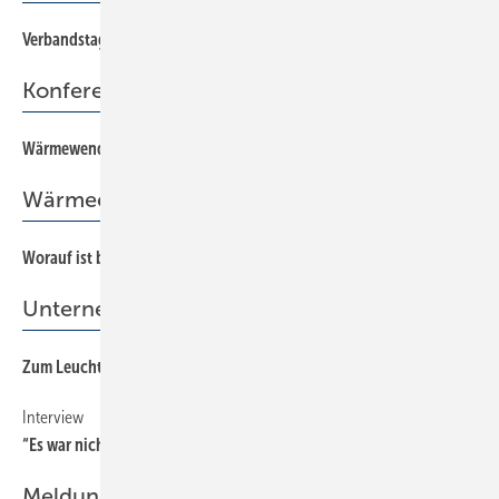
Verbandstag 2018 in Ludwigsburg
38
Konferenz
Wärmewende jetzt!
36
Wärmeerzeugung
Worauf ist bei Wärmepumpen im Bestand zu achten?
40
Unternehmensführung
Zum Leuchtturm-Betrieb gecoacht
10
Interview
16
“Es war nicht immer einfach, aber es war es wert“
Meldungen