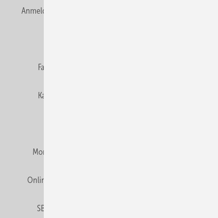
Anmelden
Anmeldung & Registrierung
Newsletter
Datenschutz
E-Paper
Editor's choice
Fachbeiträge
Gentner Verlag
Impressum
Karriere bei Gentner
Team
Mediaservice
Mitgliedschaften und Engagement
Montagezeiten Heizung
Montagezeiten Sanitär
Online Mediadaten
Privacy Manager
RSS-Feed
SBZ abonnieren
Veranstaltungen / Webinare