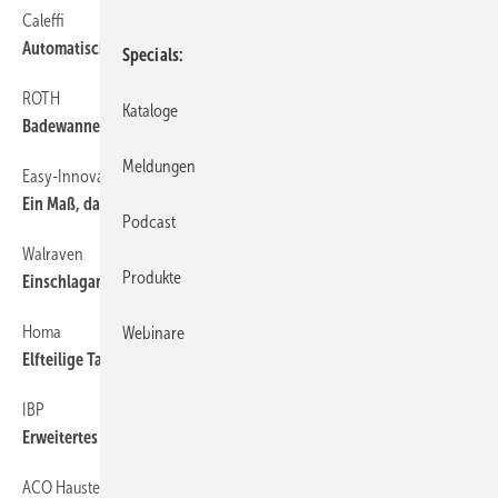
Caleffi
50
Automatisches Nachfüll- und Aufbereitungssystem
Specials
ROTH
56
Kataloge
Badewanne raus, Dusche rein
Meldungen
Easy-Innovation
50
Ein Maß, das war’s!
Podcast
Walraven
50
Produkte
Einschlaganker mit geringer Setztiefe
Homa
50
Webinare
Elfteilige Tauchmotorpumpen-Reihe
IBP
50
Erweitertes Fitting-Sortiment
ACO Haustechnik
50