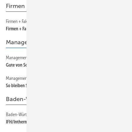
Firmen + Fakten
Firmen + Fakten
40
Firmen + Fakten
Management
Management
320
Gute von Schlechten trennen
Management
330
So bleiben Sie flüssig
Baden-Württemberg
Baden-Württemberg
170
IFH/Intherm | Fachforen auf der IFH in Nürnberg