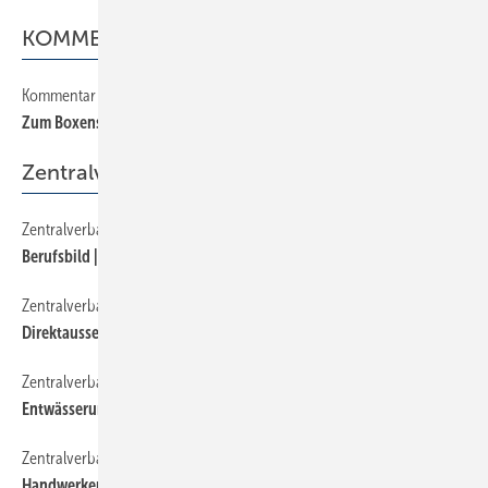
KOMMENTAR
Kommentar
20
Zum Boxenstopp auf den Nürnberg-Ring
Zentralverband
Zentralverband
140
Berufsbild | Anlagenmechaniker auf DVD
Zentralverband
80
Direktaussendung | Aktuelle Informationen
Zentralverband
110
Entwässerungs-Check | Handwerkersuche im Internet
Zentralverband
150
Handwerkermarken | Bekennerpaket