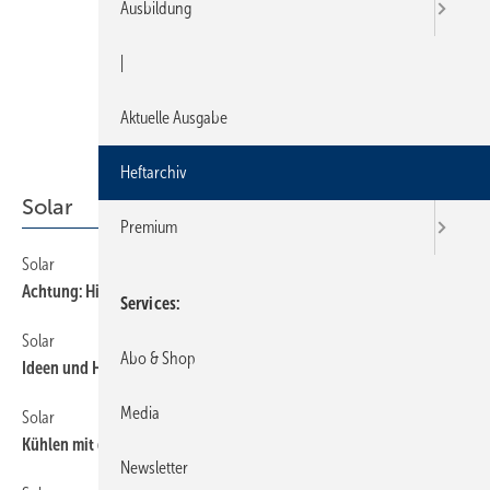
Ausbildung
|
Aktuelle Ausgabe
Heftarchiv
Solar
Premium
Solar
250
Achtung: Hitze und Dampf!
Services
Solar
240
Abo & Shop
Ideen und Hilfen fürs Solarmarketing
Media
Solar
260
Kühlen mit der Sonnenwärme
Newsletter