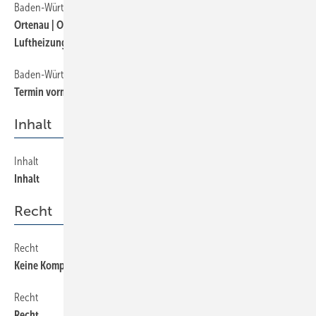
Baden-Württemberg
180
Ortenau | Obermeisterwechsel bei Kachelofen- und
Luftheizungsbauern
Baden-Württemberg
160
Termin vormerken | Verbandstag in Villingen-Schwenningen
Inhalt
Inhalt
30
Inhalt
Recht
Recht
360
Keine Kompromisse
Recht
350
Recht