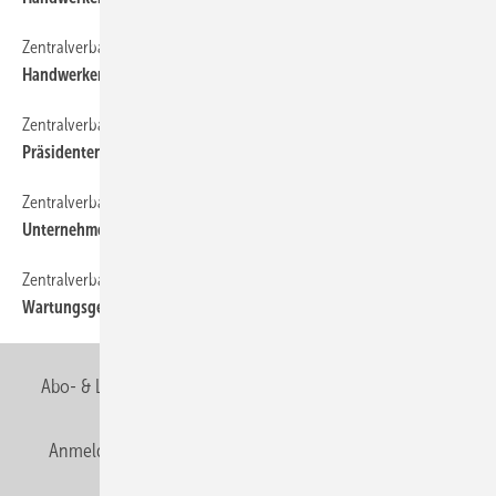
Zentralverband
130
Handwerkermarken | Erdgasfahrzeug zum Vorzugspreis
Zentralverband
100
Präsidentenbrief | Neue Hoffnung für SHK-Branche
Zentralverband
120
Unternehmerseminar | Schon angemeldet?
Zentralverband
90
Wartungsgeschäft | Viele Formulare und Verträge als Vorlage
Abo- & Leserservice
AGB
Alle Inhalte chronologisch
Anmelden
Anmeldung & Registrierung
Newsletter