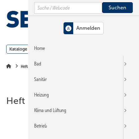
Springe
Springe
Springe
Search
auf
auf
auf
Hauptinhalt
Hauptmenü
SiteSearch
MENÜ
Home
Kataloge
Meldungen
Podcast
Produkte
Webin
Bad
Heftarchiv
Sanitär
Heizung
Heft 07-2006
Klima und Lüftung
Betrieb