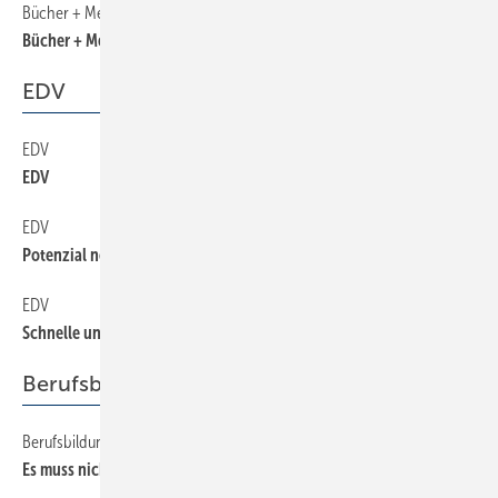
Bücher + Medien
280
Bücher + Medien
EDV
EDV
310
EDV
EDV
290
Potenzial noch lange nicht ausgeschöpft
EDV
300
Schnelle und sichere Kalkulation
Berufsbildung
Berufsbildung
340
Es muss nicht immer nur am Lehrling liegen