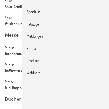
Solar
270
Solar-Rendite 2006
Specials
Solar
230
Versicherung gegen steigende Energiepreise
Kataloge
Messe
Meldungen
Messe
50
Podcast
Branchentreff in Nürnberg
Produkte
Messe
60
Im Westen viel Neues
Webinare
Messe
70
Mini Bagno — molto TecnicoDesignwettbewerb
Bücher + Medien