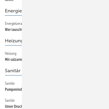
Energieberatung
Energieberatung
190
Wer tauscht, der spart
Heizung
Heizung
200
Mit salzarmem, alkalischen Wasser befüllen
Sanitär
Sanitär
220
Pumpeninduzierter Saugheber als Problemlöser
Sanitär
210
Unter Druck gesetzt und beflammt