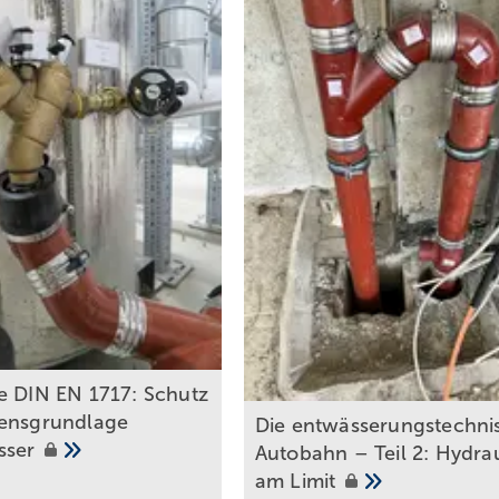
e DIN EN 1717: Schutz
ensgrundlage
Die entwässerungstechni
sser
Autobahn – Teil 2: Hydrau
am
Limit