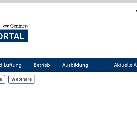
d Lüftung
Betrieb
Ausbildung
|
Aktuelle 
e
Webinare