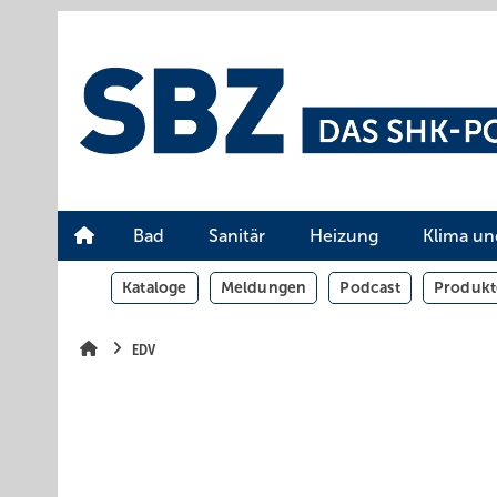
Springe
Springe
Springe
auf
auf
auf
Hauptinhalt
Hauptmenü
SiteSearch
Bad
Sanitär
Heizung
Klima un
Kataloge
Meldungen
Podcast
Produkt
EDV