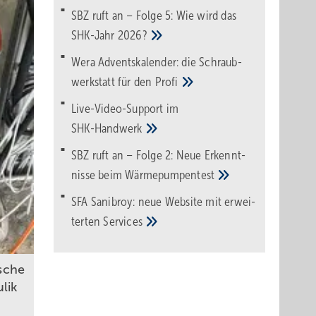
SBZ ruft an – Folge 5: Wie wird das
SHK-Jahr
2026?
Wera Adventskalender: die Schraub­
werk­statt für den
Pro­fi
Live-Video-Support im
SHK-Handwerk
SBZ ruft an – Folge 2: Neue Erkennt­
nisse beim
Wärme­pumpen­test
SFA Sanibroy: neue Web­site mit erwei­
terten
Services
sche
lik