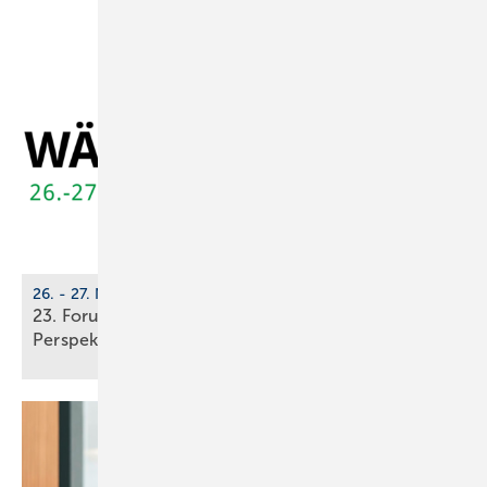
26. - 27. November 2025, Berlin
23. Forum Wärmepumpe: Un­si­cher­hei­ten und
Per­spek­ti­ven