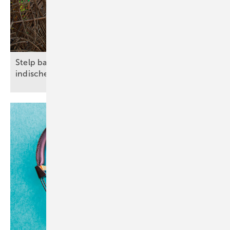
Stelp baut Sanitäranlagen für40 Familien im
indischen
Kantepalli