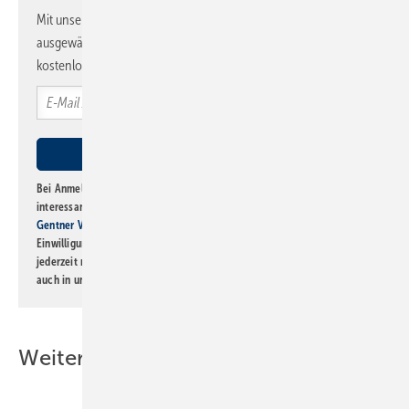
Mit unserem Newsletter erhalten Sie regelmäßig von uns
ausgewählte Informationen und Neuigkeiten, gebündelt und
kostenlos direkt ins Postfach.
Bei Anmeldung zu diesem Newsletter bin ich damit einverstanden, über
interessante Verlags- und Online-Angebote
der Marken der Alfons W.
Gentner Verlag GmbH & Co. KG
informiert zu werden. Diese
Einwilligung kann ich jederzeit widerrufen und eine Abmeldung ist
jederzeit möglich. Informationen zum Umgang mit Daten finden Sie
auch in unserer
Datenschutzerklärung
.
Weitere Inhalte