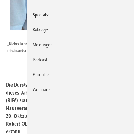
Specials
Kataloge
Bild: Richter+Frenzel
„Nichts ist so wertvoll wie der persönliche und direkte Kontakt
Meldungen
miteinander.“ Robert Oberberger ist Geschäftsführer der R+F-Gruppe
Podcast
Produkte
Die Durststrecke war lang: Erstmals seit 2018 findet
Webinare
dieses Jahr wieder die Richter + Frenzel-Fachmesse
(RIFA) statt. Die Großhandelsgruppe R + F knüpft mit der
Hausveranstaltung in der Messe Nürnberg am 19. und
20. Oktober an alte Zeiten an. Was das bedeutet, hat
Robert Oberberger SBZ-Chefredakteur Dennis Jäger
erzählt.