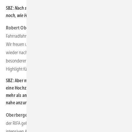
SBZ:
Nach so vielen RIFA-losen Jahren, wissen Sie da überhaupt
noch, wie Hausmesse funktioniert?
Robert Oberberger:
Das kann man gar nicht vergessen. Es ist wie
Fahrradfahren – einmal gelernt, bleibt das immer im Gedächtnis.
Wir freuen uns wahnsinnig darauf, dass wir endlich unsere Kunden
wieder nach Nürnberg einladen. Da geht auch wieder ein ganz
besonderer Spirit durch das Unternehmen: Die RIFA ist auch ein
Highlight für 4600 Menschen bei Richter + Frenzel.
SBZ: Aber mal im Ernst, die vergangenen Jahre waren definitiv
eine Hochzeit für die SHK‑­Branche, auch der Großhandel hatte
mehr als anständige Umsätze zu verzeichnen. Da liegt es doch
nahe anzunehmen, es ginge bei Ihnen auch ohne Messe?
Oberberger:
Wir müssen uns darüber im Klaren sein, worum es bei
der RIFA geht. Von Anfang an war sie eine Fachmesse für den
intensiven Austausch innerhalb der SHK-Branche. Die Messe ist ein