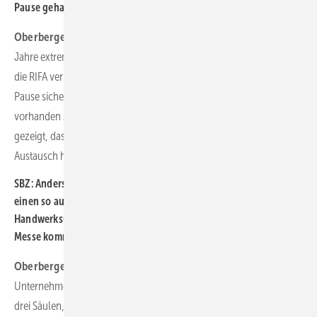
Pause gehalten?
Oberberger:
Nicht nur wir haben die Ausfälle der vergangenen
Jahre extrem bedauert. Auch unsere Lieferanten und Kunden haben
die RIFA vermisst. So war das Feedback. Ich bin mir trotz der langen
Pause sicher, dass das Interesse und die Begeisterung nach wie vor
vorhanden sind. Die Branche hat auch in den vergangenen Monaten
gezeigt, dass sie immer noch Lust auf Messen und den persönlichen
Austausch hat.
SBZ: Anders gefragt: Lassen volle Auftragsbücher überhaupt
einen so ausgiebigen Besuch zu? Warum sollten
Handwerksunternehmer im Oktober zu Ihnen in die Nürnberger
Messe kommen?
Oberberger:
Eine gute und berechtigte Frage. Ja, wir müssen den
Unternehmen schon etwas bieten. Für uns sind das im Wesentlichen
drei Säulen, die den Besuch lohnend machen. Die RIFA ist