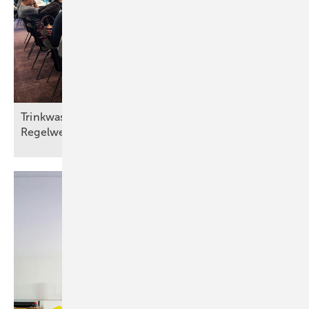
Trinkwasserhygiene zwischen Energieeffizienz und
Regelwerksanpassung