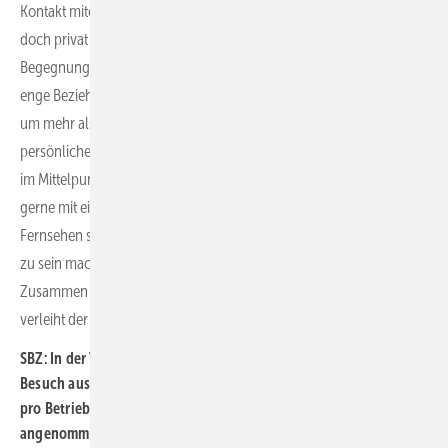
Kontakt miteinander. Gerade in den vergangenen Jahren haben wir
doch privat und auch beruflich gelernt, wie bedeutend persönliche
Begegnungen sind. Unser Außendienst, unser Vertrieb, hat eine
enge Beziehung zu den Fachhandwerkern aufgebaut. Es geht dabei
um mehr als nur Produktwissen. Es geht um Vertrauen und
persönliche Bindungen. Und genau das steht bei Richter + Frenzel
im Mittelpunkt, deshalb ist uns die Messe wichtig. Ich vergleiche es
gerne mit einem Fußballfan: Er kann das Spiel natürlich im
Fernsehen schauen. Aber gemeinsam mit anderen Fans im Stadion
zu sein macht einfach viel mehr Spaß. Auf der RIFA ist es ähnlich:
Zusammen mit Gleichgesinnten und anderen Handwerkern zu sein
verleiht der Veranstaltung eine besondere Atmosphäre.
SBZ: In der Vergangenheit haben die Fachbetriebe den RIFA-
Besuch ausführlich genutzt. ­Meistens kamen zwei, drei Personen
pro Betrieb, auch die Abendveranstaltungen wurden gerne
angenommen. Was meinen Sie, hat sich das trotz der langen