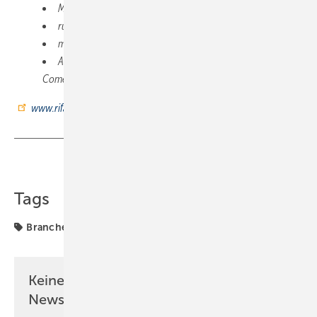
Messe Nürnberg: Hallen 1, 2 und 3C
rund 270 Aussteller
mehr als 10.000 Besucher werden erwartet
Abendprogramm mit der „Hermes House Band“ und
Comedian Atze Schröder
www.rifa2023.de
Teilen
Link kopieren
Tags
Branche
Keine Zeit? Kein Problem mit dem SBZ
Newsletter!