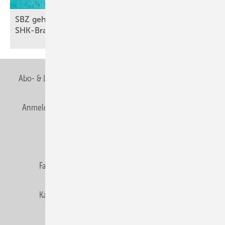
SBZ geht jetzt voll aufs Ohr: Betriebspraxis und
SHK-Branche zum Anhören in 3
Podcasts
Abo- & Leserservice
AGB
Alle Inhalte chronologisch
Anmelden
Anmeldung & Registrierung
Newsletter
Datenschutz
E-Paper
Editor's choice
Fachbeiträge
Gentner Verlag
Impressum
Karriere bei Gentner
Team
Mediaservice
Mitgliedschaften und Engagement