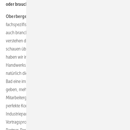
oder brauchen Sie den Platz für zusätzliche Aussteller?
Oberberger:
Es wird natürlich wieder ein breites Angebot an
fachspezifischen Vorträgen geben. Darüber hinaus werden wir aber
auch branchenübergreifende Themen im Programm haben. Wir
verstehen das Vortragsprogramm als Service für unsere Kunden und
schauen über den Tellerrand hinaus. In den vergangenen Monaten
haben wir intensiv darüber nachgedacht, welche Themen die
Handwerksbranche bewegen. Dabei haben wir erkannt, dass
natürlich die Energiewende, Wasserthemen oder auch Trends im
Bad eine immer wichtigere Rolle spielen. Aber wir wollen mehr Infos
geben, mehr Wissen anbieten. Ein Beispiel dafür ist ein Vortrag über
Mitarbeitergewinnung oder über Mitarbeiterbindung. Für uns ist die
perfekte Kombination auf der RIFA die Präsenz unserer
Industriepartner mit ihren Messeständen und das umfangreiche
Vortragsprogramm. Das ist unser Motto in diesem Jahr: Ideen.