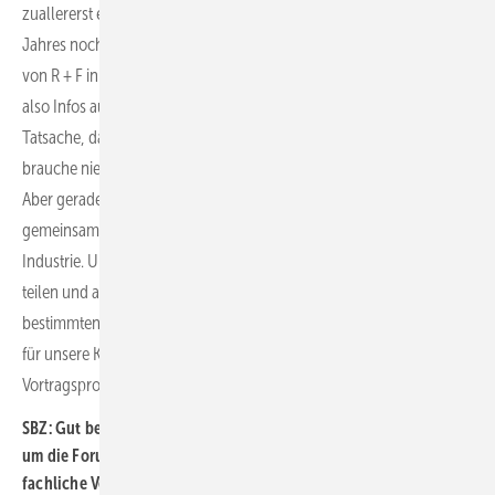
zuallererst ein Branchentreff und bietet im letzten Quartal des
Jahres noch mal die Möglichkeit, mit Ausstellern und dem Vertrieb
von R + F in Kontakt zu treten, Produkte und Neuheiten zu erleben –
also Infos aus erster Hand zu erhalten. Säule zwei ist für mich die
Tatsache, dass wir alle gerade so maximal im Fokus stehen. Ich
brauche niemandem etwas von der Energiewende zu erzählen.
Aber gerade deswegen halten wir es für so wichtig, dass wir uns
gemeinsam auf der RIFA einschwören. Handwerk, Großhandel und
Industrie. Und die dritte Säule ist die Tatsache, dass wir unser Wissen
teilen und austauschen können. Im Alltag fehlt oft die Zeit, sich zu
bestimmten Themen aufzuschlauen. Und darum kümmern wir uns
für unsere Kunden aus dem Fachhandwerk mit unserem
Vortragsprogramm.
SBZ: Gut besucht war meistens auch das Vortragsprogramm rund
um die Forumsbühne, mitten in der Messehalle. Wird das
fachliche Vortragsprogramm 2023 auch wieder eine Rolle spielen