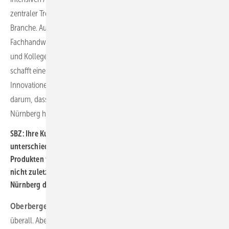
zentraler Treffpunkt für Experten und Expertinnen aus unserer
Branche. Auf der RIFA kommen alle zusammen: Kunden aus dem
Fachhandwerk, unsere Industriepartner und unsere Kolleginnen
und Kollegen von Richter + Frenzel. Diese vielfältige Kombination
schafft eine einzigartige Plattform, um Wissen, Erfahrungen und
Innovationen auszutauschen. Letztendlich geht es uns vor allem
darum, dass wir gemeinsam eine gute und wertvolle Zeit in
Nürnberg haben. Das steht für uns an oberster Stelle.
SBZ: Ihre Kundschaft – das SHK-Handwerk – erfährt doch aus
unterschiedlichsten Quellen, was es so an neuen Konzepten und
Produkten für den Arbeitsalltag gibt. Außendienst, Internet,
nicht zuletzt auch die SBZ – warum ist die Veranstaltung in
Nürnberg dennoch wichtig für Richter + Frenzel?
Oberberger:
Das ist absolut richtig. Infos gibt es heutzutage
überall. Aber nichts ist so wertvoll wie der persönliche und direkte