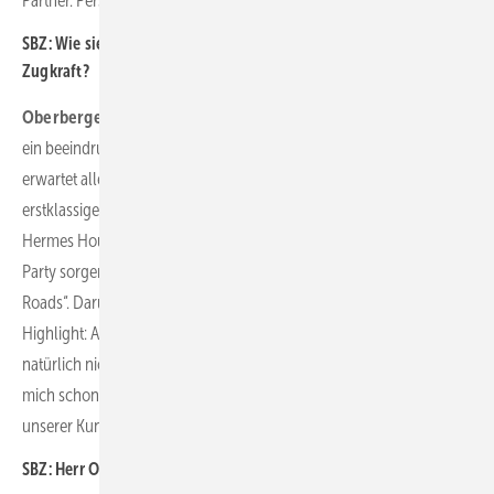
Partner. Perspektiven.
SBZ: Wie sieht das Rahmenprogramm aus, hat das ähnliche
Zugkraft?
Oberberger:
Tagsüber bieten unsere Ausstellungen und Speaker
ein beeindruckendes Programm. Wenn die Sonne dann untergeht,
erwartet alle Besucherinnen und Besucher natürlich ein
erstklassiges Unterhaltungsprogramm. Wir freuen uns auf die
Hermes House Band am 19. Oktober, die für eine unvergessliche
Party sorgen wird. Ich kenne keine Party ohne den Hit „Country
Roads“. Darüber hinaus haben wir in diesem Jahr ein Comedy-
Highlight: Atze Schröder wird auftreten. Als Geschäftsführer bin ich
natürlich nicht neutral, aber auf das Rahmenprogramm freue ich
mich schon sehr. Und noch mehr freue ich mich, wenn ich viele
unserer Kundinnen und Kunden auf der RIFA treffe.
SBZ: Herr Oberberger, vielen Dank für die Ein- und Ausblicke.