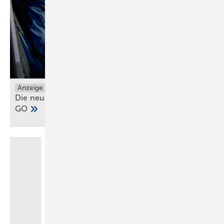
Daher werden die Angaben aus den Vorgesprächen und den
vorliegenden Exposés bzw. Unterlagen überprüft sowie der Betrieb
auf „Herz und Nieren untersucht“. An der Nachfolge interessierte
Unternehmen werden ihrerseits eine Due-Diligence-Prüfung
(Sorgfältigkeitsprüfung) veranlassen, die neben den finanziellen
Themen drei weitere Kernbereiche Ihres Unternehmens genauestens
unter die Lupe nimmt.
Anzeige
Die neuen Grundfos ALPHA1 GO und ALPHA2
1.
Finanzen
GO
Die Überprüfung der finanziellen Situation Ihres Betriebes ist
offensichtlich. Damit beginnt alles – und kann genauso schnell auch
wieder enden. Sind beispielsweise die Angaben zur Ertragssituation
aus den Anfangsgesprächen nicht belegbar oder die Zahlen für einen
möglichst hohen Übernahmepreis optimiert, machen professionelle
Interessenten sofort einen Rückzieher.
Neben den Steuererklärungen und Bilanzen der letzten fünf Jahre
sind unter anderem folgende Punkte wichtig: