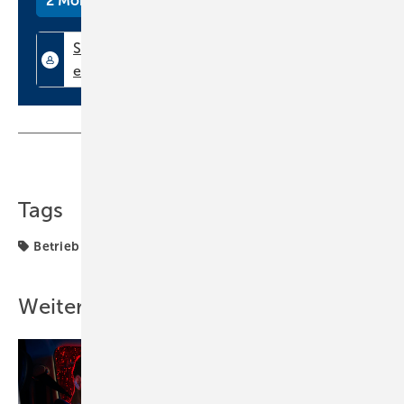
2 Monate kostenlos testen
Praxistipp: Bereit sein ist alles
Info
Was ist eine Due-Diligence-Prüfung?
In eigener Sache
Kostenfreies Webinar: So gelingt die
Betriebsübergabe
Teilen
Link kopieren
Autor
Tags
Betrieb + Organisation
Nachdem potenzielle Übernehmer die Eckdaten Ihres Unternehmens
kennen und die ungefähre Ertragslage überblicken können, wird es
Weitere Inhalte
ernst – das Interesse wird konkret und der Bedarf an weiteren
Informationen über Ihr Lebenswerk damit deutlich höher. Das
bedeutet: Alle Karten auf den Tisch! Schließlich möchte Ihr Nachfolger
nicht die Katze im Sack kaufen.