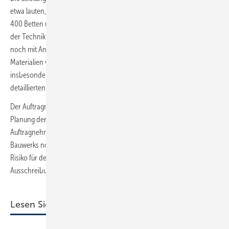
etwa lauten, dass sämtliche Sanitärarbeiten für ein Krankenhaus mit
400 Betten und einem Labor nach den allgemein anerkannten Regeln
der Technik herzustellen sind. Häufig wird die Leistungsbeschreibung
noch mit Ansichten des Gebäudes und Schnitten versehen, mehr
Materialien wird der Auftragnehmer jedoch nicht bekommen,
insbesondere kein detailliertes Leistungsverzeichnis mit der
detaillierten Auflistung der Positionen.
Der Auftragnehmer eines Global-Pauschalvertrages übernimmt die
Planung der Bauaufgabe weitestgehend oder vollständig selbst. Der
Auftragnehmer schuldet alle Leistungen, die für die Herstellung des
Bauwerks notwendig sind. Dahinter verbirgt sich ein ganz erhebliches
Risiko für den Auftragnehmer. Im Bereich SHK wird diese Form der
Ausschreibung bei Auftraggebern immer beliebter.
Lesen Sie auch: