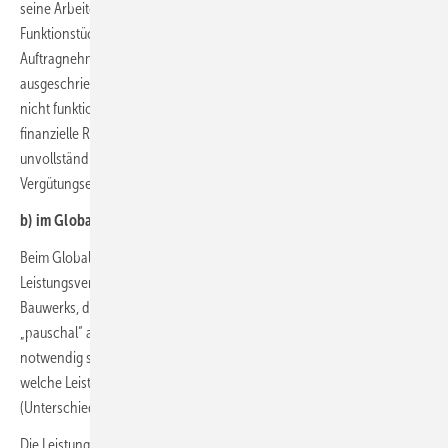
seine Arbeiten nicht einstellen darf, ohne die für die
Funktionstüchtigkeit notwendigen Muffen zu verbauen. Der
Auftragnehmer schuldet auf der Leistungsebene auch die nicht
ausgeschriebenen Muffen. Ohne diese ist sein Werk mangelhaft, da es
nicht funktionstüchtig ist. Die entscheidendere Frage ist aber, wer das
finanzielle Risiko dafür trägt, dass das Leistungsverzeichnis
unvollständig ist. Das entscheidet sich auf der sogenannten
Vergütungsebene.
b) im Global-Pauschalvertrag
Beim Global-Pauschalvertrag gibt es kein detailliertes
Leistungsverzeichnis, sondern in der Regel nur eine Beschreibung des
Bauwerks, das errichtet werden soll. Der Auftragnehmer verspricht
„pauschal“ alle Leistungen, die zur Erbringung des Werkerfolges
notwendig sind, ohne dass es eine Vorgabe des Auftraggebers gibt,
welche Leistungen der Auftragnehmer im „Detail“ erbringen muss
(Unterschied zum Detail-Pauschalvertrag).
Die Leistungsbeschreibung eines Global-Pauschalvertrags könnte