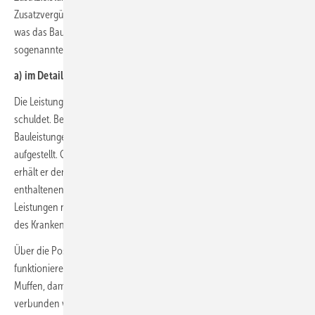
Zusatzvergütung führen können, muss zunächst bestimmt werden,
was das Bausoll war. Die Bestimmung des Bausolls erfolgt auf der
sogenannten Leistungsebene.
a) im Detail-Pauschalvertrag
Die Leistungsebene bestimmt, welche Bauarbeiten der Auftragnehmer
schuldet. Beim Detail-Pauschalvertrag werden die auszuführenden
Bauleistungen Position für Position in einem Leistungsverzeichnis (LV)
aufgestellt. Gibt ein Bieter auf ein detailliertes LV sein Angebot ab und
erhält er den Zuschlag, schuldet er grundsätzlich die im LV
enthaltenen Leistungen. Es kann aber dazu kommen, dass diese
Leistungen nicht ausreichen, um beispielsweise die Sanitäranlagen
des Krankenhauses auch in Betrieb zu nehmen.
Über die Positionen im LV hinaus schuldet der Auftragnehmer ein
funktionierendes Werk. Fehlen im Leistungsverzeichnis bestimmte
Muffen, damit für die Wasserversorgung funktionswichtige Rohre
verbunden werden können, bedeutet dies, dass der Auftragnehmer