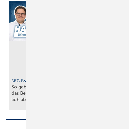
Strauss
Sicherheitsschuhe
SBZ-Podcast
So geben deine Azubis
für
das Be­richts­heft pünkt­
unterschiedliche
lich
ab
Schutzklassen