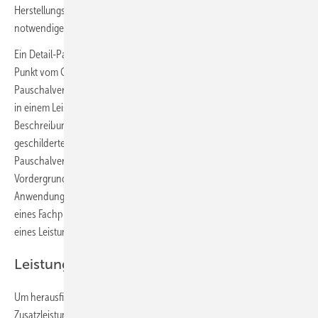
Herstellungsprozesses erreichen muss – z. B. die Erbringung der
notwendigen Sanitärarbeiten für ein Krankenhaus mit 400 Betten.
Ein Detail-Pauschalvertrag unterscheidet sich in diesem wesentlichen
Punkt vom Global-Pauschalvertrag. Der Auftragnehmer eines Detail-
Pauschalvertrages hat sein Angebot auf konkret benannte Positionen
in einem Leistungsverzeichnis abgegeben – nicht auf die
Beschreibung eines grob umschriebenen Nutzungstyps, wie im oben
geschilderten Beispiel das Krankenhaus mit 400 Betten. Beim Detail-
Pauschalvertrag stehen also konkrete Leistungsschritte im
Vordergrund, wie der Verbau bestimmter Materialien oder die
Anwendung einer konkreten Herstellungstechnik z. B. nach Plänen
eines Fachplaners. Diese Leistungsschritte sind üblicherweise in Form
eines Leistungsverzeichnisses vorgegeben.
Leistungsebene
Um herausfinden zu können, ob bestimmte Leistungen
Zusatzleistungen sind und deshalb potenziell zu einer