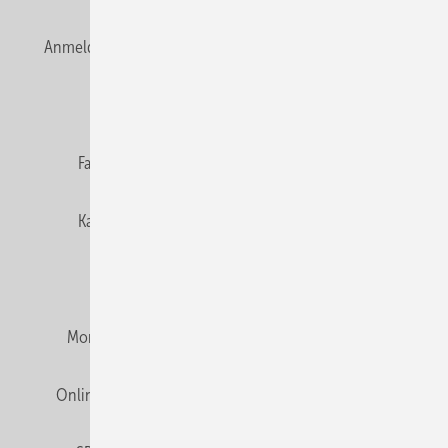
Anmelden
Anmeldung & Registrierung
Newsletter
Datenschutz
E-Paper
Editor's choice
Fachbeiträge
Gentner Verlag
Impressum
Karriere bei Gentner
Team
Mediaservice
Mitgliedschaften und Engagement
Montagezeiten Heizung
Montagezeiten Sanitär
Online Mediadaten
Privacy Manager
RSS-Feed