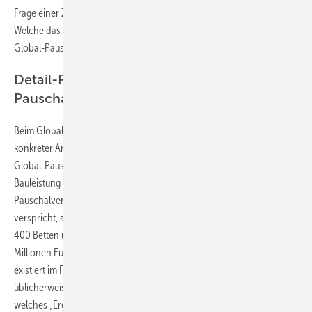
Frage einer Zusatzvergütung unterschiedliche Anforderungen stellen.
Welche das sind und wodurch sich der Detail-Pauschalvertrag vom
Global-Pauschalvertrag unterscheidet, wird nachfolgend erläutert.
Detail-Pauschalvertrag vs. ­Global-
Pauschalvertrag
Beim Global-Pauschalvertrag steht das fertige Gesamtwerk anstatt
konkreter Arbeitsschritte im Vordergrund. Der Auftragnehmer eines
Global-Pauschalvertrags verpflichtet sich dazu, eine „globalisierte“
Bauleistung zu einem festen Preis zu erbringen. Inhalt eines Global-
Pauschalvertrages könnte etwa sein, dass ein Auftragnehmer
verspricht, sämtliche zur Inbetriebnahme eines Krankenhauses mit
400 Betten und einem Labor notwendigen Sanitärarbeiten für vier
Millionen Euro zu erbringen. Ein detailliertes Leistungsverzeichnis
existiert im Fall eines Global-Pauschalvertrages nicht, sondern
üblicherweise eine grobe Leistungsbeschreibung, aus der hervorgeht,
welches „Ergebnis“ die Bauleistung am Ende des