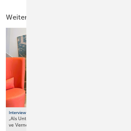
Weitere Inhalte
Interview
„Als Unternehmer kann man heute nur durch ak­ti­
ve Ver­net­zung
über­le­ben“