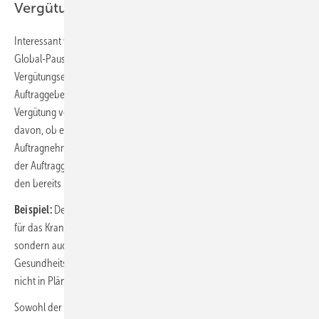
Vergütungsebene
Interessant wird der Unterschied zwischen dem Detail- und dem
Global-Pauschalvertrag vor allem auf der Vergütungsebene. Auf der
Vergütungsebene entscheidet sich, ob der Auftragnehmer von seinem
Auftraggeber über die Auftragssumme hinaus noch zusätzliche
Vergütung verlangen kann oder nicht. Unstreitig und unabhängig
davon, ob ein Global- oder Detail-Pauschalvertrag vorliegt, hat der
Auftragnehmer einen Anspruch auf eine zusätzliche Vergütung, wenn
der Auftraggeber Leistungen fordert, die nicht im Zusammenhang mit
den bereits beauftragten Leistungen stehen.
Beispiel:
Der Auftraggeber fordert, dass nicht nur die Sanitärarbeiten
für das Krankenhaus mit 400 Betten ausgeführt werden sollen,
sondern auch für das neben dem Krankenhaus befindliche
Gesundheitszentrum, von dem zuvor keine Rede war und das auch
nicht in Plänen vorgesehen war.
Sowohl der Auftragnehmer eines Global-Pauschalvertrages als auch