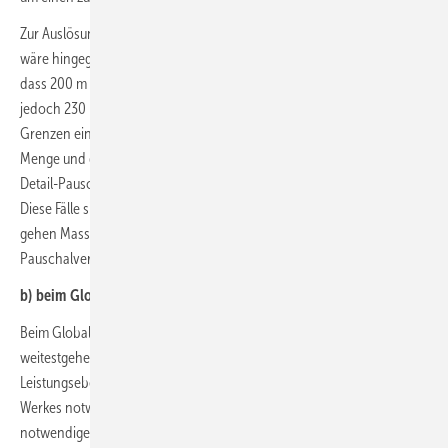
Zur Auslösung eines zusätzlichen Vergütungsanspruch nicht geeignet
wäre hingegen der Fall, in der aus der Ausschreibung hervorgeht,
dass 200 m einer bestimmten Leitung zu verlegen sind, schlussendlich
jedoch 230 m benötigt werden. Massenänderungen sind nur in den
Grenzen einer eklatanten Abweichung von der ausgeschriebenen
Menge und der tatsächlich benötigten Menge geeignet, bei einem
Detail-Pauschalvertrag eine gesonderte Vergütung zu verlangen.
Diese Fälle sind jedoch auf Extremfälle beschränkt. Grundsätzlich
gehen Massenmehrungen zulasten des Auftragnehmers eines Detail-
Pauschalvertrages.
b) beim Global-Pauschalvertrag
Beim Global-Pauschalvertrag liegt das Vergütungsrisiko
weitestgehend aufseiten des Auftragnehmers. Er verspricht auf der
Leistungsebene nämlich alle Leistungen, die zur Herstellung eines
Werkes notwendig sind, wie im Beispiel die Ausführung der
notwendigen Sanitärarbeiten zur Errichtung eines Krankenhauses mit