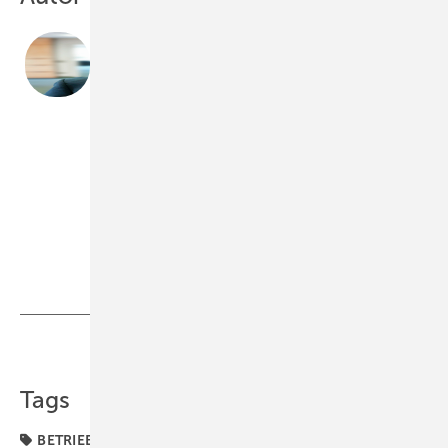
Rechtsanwalt ­
Roman Deppenkemper
ist Gesellschafter der Kanzlei ­Deppenkemper &
Burgard in 59071 Hamm. Die Kanzlei berät und vertritt
Bau- und Handwerksbetriebe deutschlandweit in bau-
und arbeitsrechtlichen Fragen. Telefon (0 23 81) 98 28
20,
www.deppenkemper-burgard.de
Bild: Deppenkemper
Teilen
Link kopieren
Tags
BETRIEBSMANAGEMENT
Betrieb + Organisation