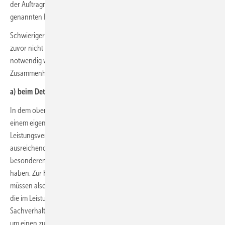
der Auftragnehmer eines Detail-Pauschalvertrages wird in dem
genannten Fall eine zusätzliche Vergütung beanspruchen können.
Schwieriger und interessanter sind die Fälle zu bewerten, in denen
zuvor nicht kalkulierte Bauleistungen aus technischen Gründen
notwendig werden, die mit den bereits beauftragten Leistungen in
Zusammenhang stehen.
a) beim Detail-Pauschalpreisvertrag
In dem oben genannten Beispiel sollte das Krankenhaus auch mit
einem eigenen Labor ausgestattet werden. Vorstellbar ist, dass im
Leistungsverzeichnis für das Labor Leitungen in normaler Qualität und
ausreichender Menge vorgesehen waren, diese jedoch aufgrund der
besonderen Anforderungen des Labors keine ausreichende Qualität
haben. Zur Herstellung eines funktionierenden Leitungssystems
müssen also hochwertigere Leitungen verlegt werden als diejenigen,
die im Leistungsverzeichnis ausgeschrieben waren. Dieser
Sachverhalt wäre im Detail-Pauschalvertrag grundsätzlich geeignet,
um einen zusätzlichen Vergütungsanspruch auszulösen.