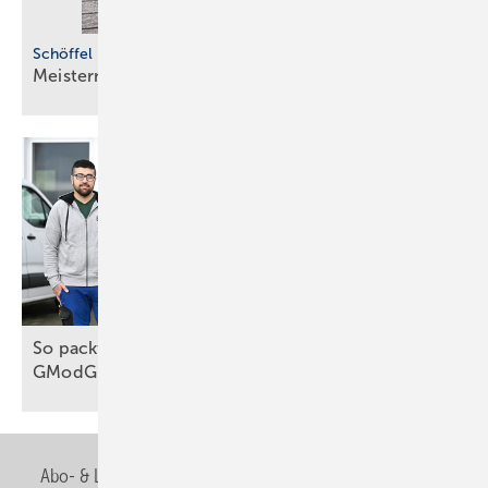
Schöffel Pro
Meistermacher und
Bull­dozer
So packt das Handwerk die Wärmewende an, trotz
GModG
Abo- & Leserservice
AGB
Alle Inhalte chronologisch