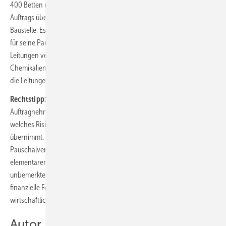
400 Betten und einem Labor. Der Auftragnehmer eines solchen
Auftrags übernimmt das Risiko unvorhergesehener Umstände auf der
Baustelle. Es hilft ihm nicht, dass er durchschnittlich teure Leitungen
für seine Pauschale kalkuliert hat und er letztlich sehr hochwertige
Leitungen verbauen muss, weil das Labor mit hochätzenden
Chemikalien arbeitet. Er würde wohl keine zusätzliche Vergütung für
die Leitungen im oben genannten Beispiel der Laborräume erhalten.
Rechtstipp:
Vor der Unterschrift eines Vertrages sollte sich der
Auftragnehmer fachlichen Rat einholen, um abschätzen zu können,
welches Risiko er mit dem Abschluss eines Pauschalvertrages
übernimmt. Die sichere Unterscheidung zwischen einem Global-
Pauschalvertrag und einem Detail-Pauschalvertrag ist von
elementarer Bedeutung für die Kalkulation eines Bauvorhabens. Der
unbemerkte Abschluss eines Global-Vertrages kann gravierende
finanzielle Folgen für den Auftragnehmer haben und diesen in ernste
wirtschaftliche Probleme bringen.
Autor