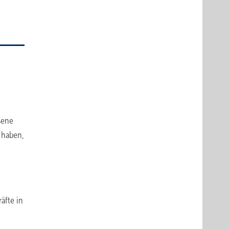
sene
 haben,
äfte in