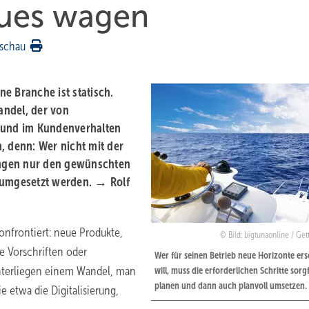
eues wagen
schau
e Branche ist statisch.
andel, der von
t und im Kundenverhalten
, denn: Wer nicht mit der
ringen nur den gewünschten
 umgesetzt werden. → Rolf
nfrontiert: neue Produkte,
Bild: bigtunaonline / Ge
e Vorschriften oder
Wer für seinen Betrieb neue Horizonte ers
terliegen einem Wandel, man
will, muss die erforderlichen Schritte sorgf
planen und dann auch planvoll umsetzen.
e etwa die Digitalisierung,