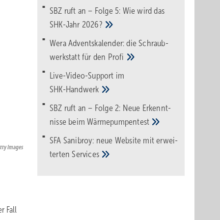
SBZ ruft an – Folge 5: Wie wird das
SHK-Jahr
2026?
Wera Adventskalender: die Schraub­
werk­statt für den
Pro­fi
Live-Video-Support im
SHK-Handwerk
SBZ ruft an – Folge 2: Neue Erkennt­
nisse beim
Wärme­pumpen­test
SFA Sanibroy: neue Web­site mit erwei­
etty Images
terten
Services
r Fall