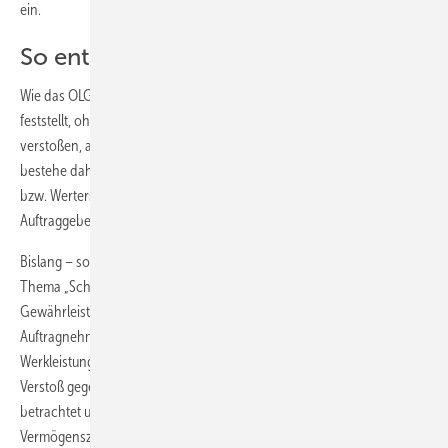
ein.
So entschieden die Richter
Wie das OLG Schleswig-Holstein nunmehr in aller Deutlichkeit
feststellt, ohne Erfolg. Verträge, die gegen das SchwarzArbG
verstoßen, auch wenn „nur“ in Teilen, sind in Gänze nichtig. Es
bestehe daher weder ein Anspruch auf entsprechende Vergütung
bzw. Wertersatz für geleistete Arbeiten, noch stehen dem
Auftraggeber irgendwelche Gewährleistungsansprüche zu.
Bislang – so zumindest auch die jüngste Entscheidung des BGH zum
Thema „Schwarzgeldabrede“ – bestehen zwar keine
Gewährleistungsrechte des Auftraggebers, jedoch sollte dem
Auftragnehmer zumindest ein Wertersatz für die erbrachte
Werkleistung verbleiben. Die Sanktionierungsvorschriften für den
Verstoß gegen das SchwarzArbG wurden bisher als ausreichend
betrachtet und es sollte dem Auftraggeber kein irgendwie gearteter
Vermögenszuwachs verbleiben (vgl. BGH , Urteil v. 01.08.2013, Az.: VII