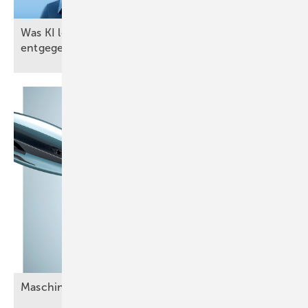
Was KI leistet: Petra ni mmt Anrufe geduldig
entgegen
Maschinen die Hand reichen? KI klug
nutzen