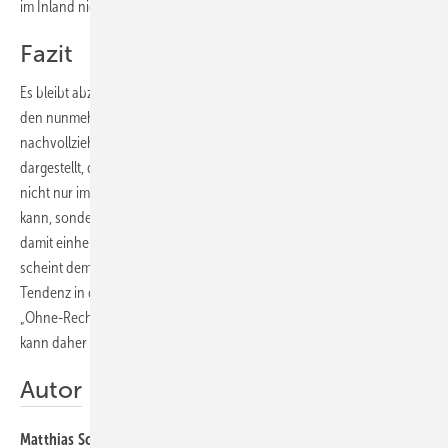
im ­Inland nicht zugelassenen Steuerberater).“
Fazit
Es bleibt abzuwarten, wie der BGH (anhängig BGH, Az: VII ZR 241/13)
den nunmehr ihm vorgelegten Fall entscheiden wird. Mit durchaus
nachvollziehbaren Gründen hat das OLG Schleswig-Holstein
dargestellt, dass eine zielgerichtete Bekämpfung von Schwarzarbeit
nicht nur im Rahmen von Sanktionen des Steuerrechts erzielt werden
kann, sondern auch auf zivilrechtlicher Ebene erfolgen muss. Die
damit einhergehende Kritik an der bisherigen BGH- Rechtsprechung
scheint dem ein oder anderen vielleicht zu weit zu gehen. Eine
Tendenz in der Rechtsprechung ist jedoch ersichtlich, schärfer gegen
„Ohne-Rechnungsabreden“ (Schwarzarbeit) vorzugehen. Der Rat
kann daher nur lauten – Finger weg von Schwarzarbeit.
Autor
Matthias Scheible
, Ass. jur. Mitarbeiter im Bereich