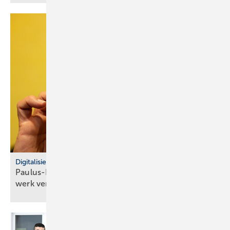
Digitalisierung
Paulus-Lager: Inven­tur­-Pro­zesse im SHK-Hand­
werk
ver­ein­fachen