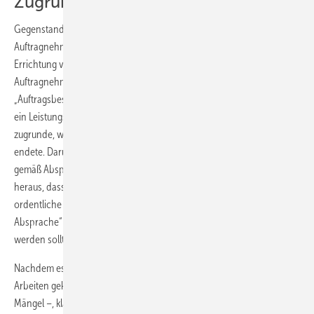
Zugrunde liegender Sachverhalt
Gegenstand der Entscheidung war der Vergütungsanspruch des
Auftragnehmers für Elektroinstallationsarbeiten im Rahmen der
Errichtung von vier Reihenhäusern im Jahr 2010. Der vom
Auftragnehmer an den Auftraggeber gerichteten
„Auftragsbestätigung“ betreffend die Elektroinstallationsarbeiten lag
ein Leistungsverzeichnis für die durchzuführenden Arbeiten
zugrunde, welches mit einer Pauschalsumme von 18800 Euro brutto
endete. Darunter fand sich der Vermerk „5000 Euro Abrechnung
gemäß Absprache“. Im Rahmen des Verfahrensfortganges stellte sich
heraus, dass lediglich über einen Betrag von 13800 Euro eine
ordentliche Rechnung gestellt und der restliche Betrag „gemäß
Absprache“ ­ohne Rechnung in bar an den Auftragnehmer ausbezahlt
werden sollte.
Nachdem es zwischen den Parteien zu Streit über die ausgeführten
Arbeiten gekommen war – der Auftraggeber rügte verschiedene
Mängel –, klagte der Auftragnehmer seinen vermeintlichen Werklohn