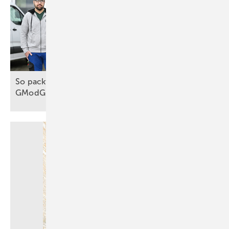
So packt das Handwerk die Wärmewende an, trotz
GModG