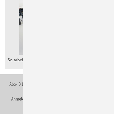
So arbeiten SHK-Betriebe ganz praktisch mit
KI
Abo- & Leserservice
AGB
Alle Inhalte chronologisch
Anmelden
Anmeldung & Registrierung
Newsletter
Datenschutz
E-Paper
Editor's choice