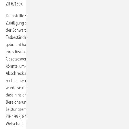
ZR 6/139).
Dem stellte sich das OLG nunmehr entgegen. Es führt hierzu aus: „Die
Zubilligung eines Bereicherungsanspruches würde der Missbilligung
der Schwarzarbeit, die der Gesetzgeber durch die verschiedenen
Tatbestände im Schwarzarbeitsbekämpfungsgesetz zum Ausdruck
gebracht hat, widersprechen. Sie würde der Schwarzarbeit einen Teil
ihres Risikos nehmen, indem der Anbieter trotz des
Gesetzesverstoßes die Hilfe staatlicher Gerichte in Anspruch nehmen
könnte, um eine Gegenleistung durchzusetzen. Der
Abschreckungseffekt, der durch die Kombination öffentlich-
rechtlicher und zivilrechtlicher Sanktionen erreicht werden kann,
würde so minimiert.“ Und weiter in der Begründung: „Es kommt hinzu,
dass hinsichtlich anderer Verbotsgesetze der Ausschluss des
Bereicherungsanspruches anerkannt ist, obwohl der
Leistungsempfänger eine verwertbare Leistung empfangen hat (BGH
ZIP 1992, 833, 835 f. – Abschlussprüfung durch ausgeschlossenen
Wirtschaftsprüfer; BGH ZIP 2006, 1101, 1103 f. – Steuerberatung durch