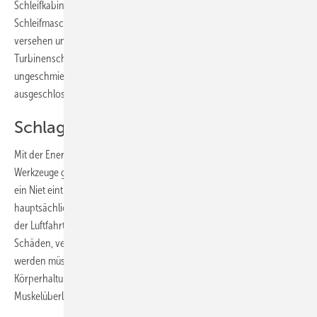
Schleifkabine schützen. Wirkungsvoller ist es jedoch, die
Schleifmaschine selbst mit einer Staubauffangvorrichtung zu
versehen und diese an ein Punktabsaugsystem anzuschließen.
Turbinenschleifer bieten zudem den Vorteil, dass sie mit
ungeschmierter Luft arbeiten – und damit eine Belastung durch Öl
ausgeschlossen ist.
Schlagende Werkzeuge
Mit der Energie eines beschleunigten Kolbens erzeugen schlagende
Werkzeuge große Kräfte. So lässt sich Stahl spanend bearbeiten oder
ein Niet eintreiben. Meißel- und Schlackenhämmer kommen
hauptsächlich in Gießereien zum Einsatz, Niethämmer vornehmlich in
der Luftfahrtindustrie. Bei allen drohen aber gesundheitliche
Schäden, verursacht durch Lärm und Vibrationen, die vermieden
werden müssen. Und da häufig über längere Zeit in derselben
Körperhaltung gearbeitet wird, führt dies schnell zu einer
Muskelüberlastung und Ermüdung des Hand-Arm-Systems.