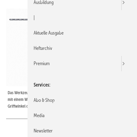
Ausbildung
|
Aktuelle Ausgabe
Heftarchiv
Premium
Services
Das Werkzeug als ­Verlängerung der Hand: Insbesondere der ­Pistolengriff
mit einem Winkel von 70 Grad zur Längs­achse entspricht dem natürlichen
Abo & Shop
Griff­winkel der Hand und eignet sich deswegen für ­viele Aufgaben.
Media
Newsletter