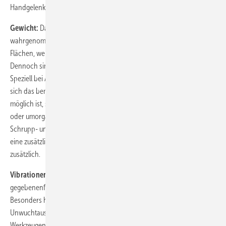
Handgelenk (als Beugung zur Elle hin) aufgefangen werden muss.
Gewicht:
Das Maschinengewicht wird häufig als positiver Faktor
wahrgenommen, insbesondere bei Schleifarbeiten an horizontalen
Flächen, weil der Werker hier „mit der Schwerkraft“ arbeiten kann.
Dennoch sind leichtere Werkzeuge grundsätzlich ergonomischer.
Speziell bei Arbeiten an senkrechten Flächen oder über Kopf macht
sich das bemerkbar. Wo es durch entsprechenden Vorrichtungsbau
möglich ist, sollten derartige Arbeiten daher möglichst vermieden
oder umorganisiert werden. Bei großen Schleifmaschinen für grobe
Schrupp- und Trennarbeiten ergibt sich durch deren Gewicht zwar
eine zusätz­liche Vorschubkraft, doch belastet dies den Werker auch
zusätzlich.
Vibrationen:
Hauptquelle sind Unwuchten der Schleifscheibe,
gegebenenfalls verstärkt durch eine mangelhafte Zentrierung.
Besonders hilfreich ist deswegen ein automatischer
Unwuchtausgleich, der in die Nabe eingebaut ist. In Atlas-Copco-
Werkzeugen ist dies der Autobalancer, bei dem ein im Ölbad