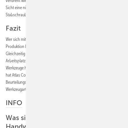
verdreht wird, so dass höhere Drehmomente aus ergonomischer
Sicht eine nicht ganz so große Rolle spielen wie bei Pistolen- oder
Stabschraubern. Winkelschrauber ziehen präzise und leise an.
Fazit
Wer sich mit der Ergonomie seiner handgehaltenen Werkzeuge in der
Produktion beschäftigt, tut nicht nur dem Anwender etwas Gutes.
Gleichzeitig lässt sich – zusammen mit einer entsprechenden
Arbeitsplatzgestaltung – eine höhere Produktivität erzielen. Um
Werkzeuge hinsichtlich ihrer ergonomischen Qualität zu bewerten,
hat Atlas Copco Tools eine auch in der Praxis leicht einsetzbare
Beurteilungsmethode entwickelt, deren Ergebnisse hier für drei
Werkzeugarten stark verkürzt wiedergegeben sind.
INFO
Was sind ergonomische
Handwerkzeuge?