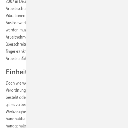
2007 in Deutschland gültige Lärm- und Vibrations-
Arbeitsschutzverordnung (LärmVibrationsArbSchV). Sie definiert für
Vibrationen einen auf einen Acht-Stunden-Arbeitstag normierten
Auslösewert von 2,5 m/s², oberhalb dessen der Arbeitgeber aktiv
werden muss; Werte über 5 m/s2 sind nicht zulässig. Müssen
Arbeitnehmer mit Werkzeugen arbeiten, die diese Werte
überschreiten, drohen Durchblutungsstörungen, die Weiß­
fingerkrankheit, längere krankheitsbedingte Ausfälle oder gar
Arbeitsunfähigkeit.
Einheitliches Bewertungsschema
Doch wie weiß ein Unternehmer, ob er den Anforderungen der
Verordnung genügt? Wie lässt sich bestimmen, ob Handlungsbedarf
besteht oder nicht? Und welche zusätzlichen ergonomischen Aspekte
gilt es zu beachten? Fragen wie diese sind es, die den
Werkzeughersteller Atlas Copco Tools veranlassten, ­eine
handhabbare Methode zu entwickeln, um die Ergonomie von
handgehaltenen Kraftwerkzeugen zu beurteilen.