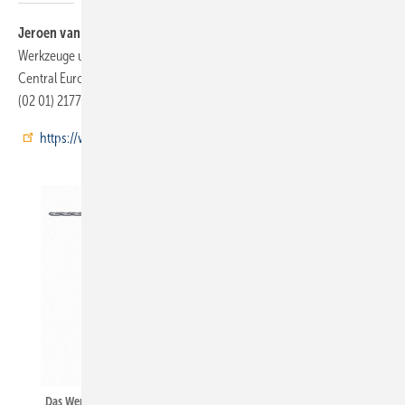
Jeroen van Geenen
ist Produktmanager Materialabtragende
Werkzeuge und Ergonomie-Spezialist bei der Atlas Copco Tools
Central Europe GmbH in 45141 Essen Telefon (02 01) 2177-0 Telefax
(02 01) 2177-100
https://www.atlascopco.com/de-de
Das Werkzeug als ­Verlängerung der Hand: Insbesondere der ­