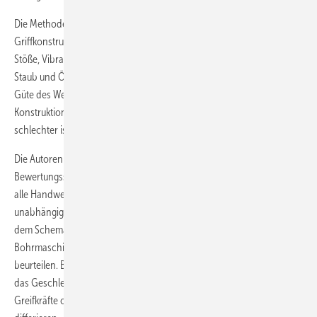
Die Methode zieht folgende Kriterien zur Bewertung heran:
Griffkonstruktion, äußere Kräfte, Gewicht des Werkzeugs, Temperatur,
Stöße, Vibrationen, Belastung durch Lärm sowie die Belastung durch
Staub und Öl. Zu jedem Kriterium wird eine Punktzahl bestimmt, die die
Güte des Werkzeugs beschreibt und mit der sich verschiedene
Konstruktionen vergleichen lassen. Je höher die Punktzahl ist, desto
schlechter ist das Gerät aus ergonomischer Sicht.
Die Autoren dieser Methode haben auf diese Weise ein einheitliches
Bewertungsschema mit Ergonomiefaktoren entworfen, das sich auf
alle Handwerkzeuge anwenden lässt, ganz gleich welcher Marke und
unabhängig von der Antriebsart (elektrisch oder pneumatisch). Mit
dem Schema lassen sich die verschiedensten Schrauberarten und
Bohrmaschinen, Schleifmaschinen sowie Niet- oder Meißelhämmer
beurteilen. Berücksichtigt werden auch Randbedingungen wie etwa
das Geschlecht der Werker, da beispielsweise die maximal zulässigen
Greifkräfte oder der mittlere Handumfang von Frauen und Männern