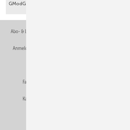
GModG
Abo- & Leserservice
AGB
Alle Inhalte chronologisch
Anmelden
Anmeldung & Registrierung
Newsletter
Datenschutz
E-Paper
Editor's choice
Fachbeiträge
Gentner Verlag
Impressum
Karriere bei Gentner
Team
Mediaservice
Mitgliedschaften und Engagement