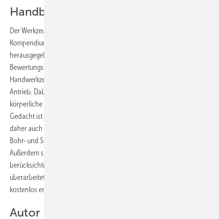
Handbuch zum Thema
Der Werkzeughersteller Atlas Copco hat das 180 Seiten umfassende
Kompendium über die Ergonomie von Handwerkzeugen
herausgegeben. Das Handbuch enthält unter anderem ein
Bewertungsschema mit Ergonomiefaktoren, die auf alle
Handwerkzeuge anwendbar sind, unabhängig von Hersteller oder
Antrieb. Dabei gehen die Autoren auf Aspekte wie Griffkonstruktion,
körperliche Belastung, Gewicht, Lärm oder Staubbelastung ein.
Gedacht ist das Buch als Leitfaden für die betriebliche Praxis, enthält
daher auch konkrete Anleitungen zur Beurteilung von Schraubern,
Bohr- und Schleifmaschinen bis zu Niet- und Meißelhämmer.
Außerdem sind die aktuell geltenden Normen und Verordnungen
berücksichtigt. Herausgegeben wird es in der zweiten, komplett
überarbeiteten Auflage von Atlas Copco Tools und ist dort auch
kostenlos erhältlich unter:
tools.de@de.atlascopco.com
Autor