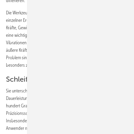
differieren.
Die Werkzeugarten unterscheiden sich hinsichtlich der Gewichtung
einzelner Ergonomiefaktoren. Spielen etwa bei Schleifern äußere
Kräfte, Gewicht, Vibrationen sowie Lärm-, Staub- und Ölbelastung
eine wichtige Rolle, so überwiegen bei Meißelhämmern vor allem
Vibrationen und Lärm. Bei Schraubern dominieren dagegen häufig
äußere Kräfte oder das Gewicht, während Lärm, Staub und Öl kein
Problem sind. Beispielhaft sei an drei Werkzeugarten erläutert, worauf
besonders zu achten ist.
Schleif- und Poliermaschinen
Sie unterscheiden sich vor allem hinsichtlich der Schleifmittel. Ihre
Dauerleistung reicht von 0,1 bis 4,5 kW, das Gewicht von wenigen
hundert Gramm bis zu mehreren Kilogramm – für Einsatzzwecke vom
Präzisionsschleifen bis hin zum Putzen von Gussstücken. Wichtig:
Insbesondere eine hohe Werkzeugleistung ist ein Risikofaktor, die
Anwender müssen also geschult werden.