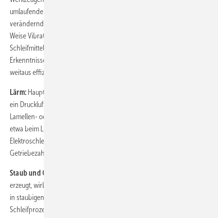
umlaufender Kugelsatz als Kontergewicht die sich ständig
verändernde Unwucht der Schleifscheibe ausgleicht und auf diese
Weise Vibrationen dämpft. Gleichzeitig sinkt so auch der
Schleifmittelverbrauch, die Arbeit wird produktiver. Nach
Erkenntnissen der Atlas-Copco-Ergonomen wirkt dieses System
weitaus effizienter als etwa die Dämpfung durch spezielle Handgriffe.
Lärm:
Hauptlärmquelle ist der Schleifvorgang selbst. Daneben erzeugt
ein Druckluftschleifer Motorgeräusche, unabhängig davon, ob ein
Lamellen- oder Turbinenmotor zum Einsatz kommt. Abhilfe schafft
etwa beim Luftauslass der Turbine ein Staudruck-Schalldämpfer. Bei
Elektroschleifern entstehen Eigengeräusche durch
Getriebezahnräder und Kühlluftstrom.
Staub und Öl:
Obgleich eine Schleifmaschine selbst keinen Staub
erzeugt, wirbelt ihre Abluft doch eine gewisse Menge auf – besonders
in staubigen Umgebungen. Hauptstaubquelle ist aber der
Schleifprozess selbst. Den Anwender kann eine belüftete