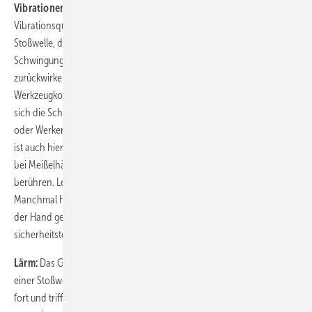
Vibrationen:
Bei schlagenden Werkzeugen gibt es mindestens drei
Vibrationsquellen: die oszillierende Kraft, die den Kolben antreibt; die
Stoßwelle, die der Meißel auf die Maschine überträgt; und die
Schwingungen des Werkstückes, die wiederum auf die Maschine
zurückwirken. Mit einer Reihe konstruktiver Maßnahmen können die
Werkzeugkonstrukteure aber die Belastungen minimieren. So lassen
sich die Schwungkräfte reduzieren, die auf die Werkzeugmasse wirken,
oder Werker und Werkzeug über ein Isoliersystem entkoppeln. Wichtig
ist auch hier eine Schulung der Mitarbeiter. So lautet eine Grundregel
bei Meißelhämmern, nie den Meißel bei laufendem Werkzeug zu
berühren. Leicht gesagt, doch in der Praxis schwer zu befolgen.
Manchmal hat der Meißel einen runden Schaft und muss deshalb mit
der Hand geführt werden. Das macht Putzarbeiten flexibler, ist aber
sicherheitstechnisch bedenklich.
Lärm:
Das Grundprinzip schlagender Werkzeuge ist die Erzeugung
einer Stoßwelle. Diese pflanzt sich entlang des Meißels oder Döppers
fort und trifft mit so großer Kraft auf das Gussteil oder den Niet, dass