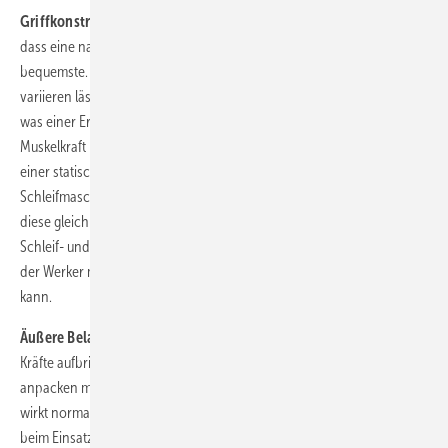
Griffkonstruktion:
Handgriff und Starter sollten so gewählt werden,
dass eine natürliche Handhaltung möglich ist – denn diese ist die
bequemste. Hilfreich ist auch, wenn sich die Handhaltung einfach
variieren lässt; dann verteilt sich die Belastung auf mehrere Muskeln,
was einer Ermüdung vorbeugt. Selbst wenn für eine Aufgabe nicht viel
Muskelkraft benötigt wird, führt dies bei längerem Arbeiten schnell zu
einer statischen, kraftraubenden Belastung. Die meisten
Schleifmaschinen werden deswegen mit beiden Händen geführt, was
diese gleichmäßiger belastet und für mehr Stabilität sorgt. Fast ­alle
Schleif- und Poliermaschinen besitzen zudem einen Hebelstarter, den
der Werker mit den Fingern oder mit der Handfläche herunterdrücken
kann.
Äußere Belastung:
Beim Schleifen sollte der Werker keine großen
Kräfte aufbringen und auch den Werkzeuggriff nicht besonders fest
anpacken müssen, da Schleifarbeiten meist lange dauern. Ermüdend
wirkt normalerweise das Drehmoment, das durch die Reaktionskraft
beim Einsatz der Maschine erzeugt und vom Werker über das