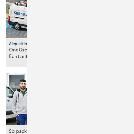
Akquisitionen
OneQrew über­nimmt Infleet und integ­riert
Echt­zeit-Tele­matik
So packt das Handwerk die Wärmewende an, trotz