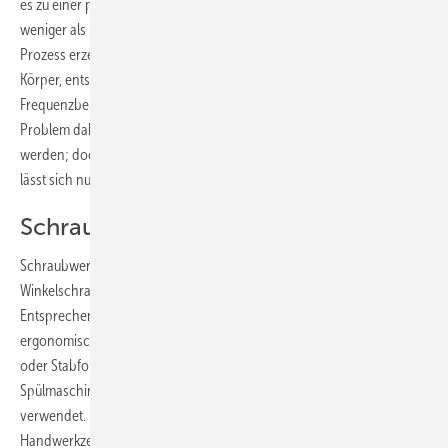
es zu einer plastischen Verformung kommt. Die Stoßwelle dauert
weniger als 100 Mikrosekunden (µs) (100 µs = 0,0001 s). Dieser
Prozess erzeugt sehr hohe Frequenzen. Treffen diese dann auf einen
Körper, entstehen viele Resonanzen in einem breiten
Frequenzbereich. Hohe Kräfte erzeugen hohe Lärmpegel. Das
Problem dabei: Zwar können die Maschinengeräusche gedämpft
werden; doch die Hauptlärmquelle, der eigentliche Arbeitsprozess,
lässt sich nur schwer eindämmen.
Schrauber
Schraubwerkzeuge stellen mit Klein-, Schlag- und Impuls- sowie
Winkelschraubern eine der vielfältigsten Werkzeugfamilien.
Entsprechend groß sind die Unterschiede hinsichtlich der
ergonomischen Bewertung. So werden Kleinschrauber in Pistolen-
oder Stabform für die Montage vieler Produkte – etwa
Spülmaschinen, Kühlschränke oder elektronischer Geräte –
verwendet. Ein sauberes Arbeitsumfeld, die sorgfältige Wahl der
Handwerkzeuge und ergonomisch gestaltete Arbeitsplätze halten