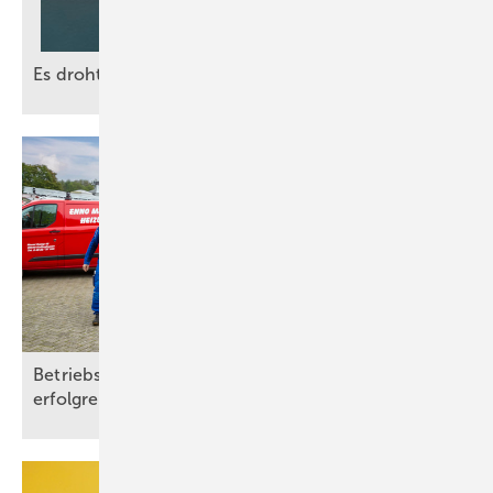
Es droht: Alarmstufe
Rot
Betriebsübergaben: dreimal anders, jedesmal
erfolgreich