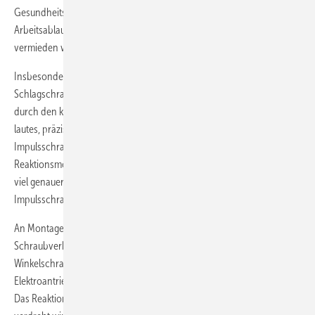
Gesundheitsrisiken für den Anwender gering. Vorausgesetzt, der
Arbeitsablauf ist so organisiert, dass häufige Wiederholungen
vermieden werden.
Insbesondere in der Automobilindustrie war früher auch der
Schlagschrauber weit verbreitet. Doch nach und nach wurde er
durch den kupplungslosen Abwürgeschrauber ersetzt, ein weniger
lautes, präziseres Werkzeug. In den achtziger Jahren kam dann der
Impulsschrauber auf den Markt. Dieser überträgt praktisch kein
Reaktionsmoment mehr auf die Hand und ist deutlich leiser und sehr
viel genauer als ein Schlagschrauber. So gewannen und gewinnen
Impulsschrauber immer mehr Marktanteile.
An Montagelinien, wo immer wieder die gleichen
Schraubverbindungen anzuziehen sind, werden häufig
Winkelschrauber eingesetzt – sowohl mit Druckluft- als auch
Elektroantrieb. Sie werden vorzugsweise mit beiden Händen geführt.
Das Reaktionsmoment „zieht“ eher am Arm als dass das Handgelenk