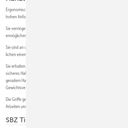
Ergonomische Handwerkzeuge werden so konstruiert, dass sie die
hohen Anforderungen des Fachmanns erfüllen:
Sie verringern die Beanspruchung der Skelettmuskulatur und
ermöglichen einen wirkungsvolleren Gebrauch der Gliedmaßen.
Sie sind an die Körpermaße des Menschen angepasst und ermög­
lichen einen besseren Einsatz der menschlichen Kraft.
Sie erhalten und fördern die Funktionstüchtigkeit der Hand, da sie ein
sicheres Halten des Werkzeugs und die Durchführung der Arbeit mit
geradem Handgelenk bei guter Balance und korrekter
Gewichtsverteilung ermöglichen.
Die Griffe geben eine sensorische Rückmeldung, die ein genaues
Arbeiten und eine optimale Führung des Werkzeug ermöglicht.
SBZ Tipp