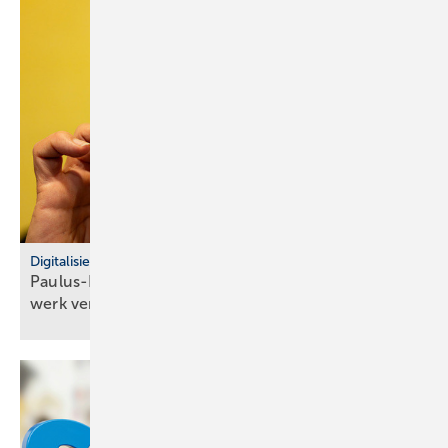
Digitalisierung
Paulus-Lager: Inven­tur­-Pro­zesse im SHK-Hand­
werk
ver­ein­fachen