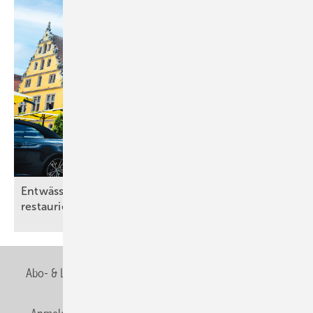
Entwässerungslösung für Dusch­komfort im
restaurierten
Altbau
Abo- & Leserservice
AGB
Alle Inhalte chronologisch