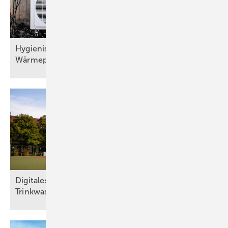
Hygienisch sichere Trinkwassererwärmung bei
Wärmepumpen
Digitales Wassermanagement sichert
Trinkwasserhygiene in
Sportstätte