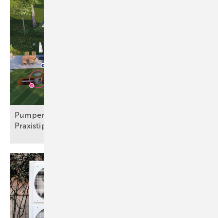
Pu mpensysteme: Technik, Normen und
Praxistipps für
SHK-Betriebe