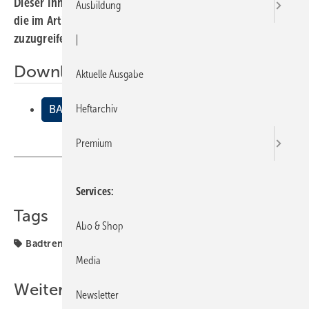
Dieser Inhalt liegt nur als PDF-Datei vor. Bitte öffnen Sie
Ausbildung
die im Artikel verlinkte Datei, um auf den Inhalt
zuzugreifen.
|
Downloads:
Aktuelle Ausgabe
Heftarchiv
BADTRENDS
Premium
Teilen
Link kopieren
Services
Tags
Abo & Shop
Badtrends
Media
Weitere Inhalte
Newsletter