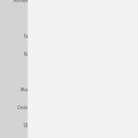
Anmelden
Anmeldung & Registrierung
Newsletter
Datenschutz
E-Paper
Editor's choice
Fachbeiträge
Gentner Verlag
Impressum
Karriere bei Gentner
Team
Mediaservice
Mitgliedschaften und Engagement
Montagezeiten Heizung
Montagezeiten Sanitär
Online Mediadaten
Privacy Manager
RSS-Feed
SBZ abonnieren
Veranstaltungen / Webinare