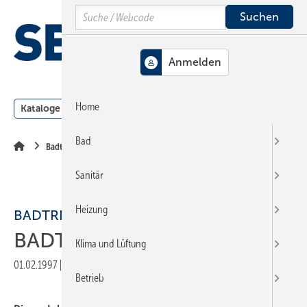
Springe
Springe
Springe
Search
auf
auf
auf
Hauptinhalt
Hauptmenü
SiteSearch
MENÜ
Home
Kataloge
Meldungen
Podcast
Produkte
Webin
Bad
Badtrends
Sanitär
Heizung
BADTRENDS
BADTRENDS
Klima und Lüftung
01.02.1997
|
Veröffentlicht in
Ausgabe 03-1997
|
Druckvorschau
Betrieb