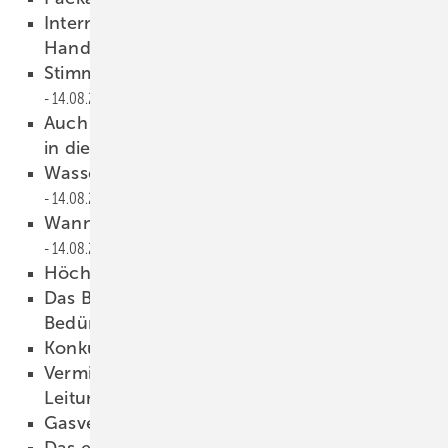
Internet-Marketing-Tag für
Handwerksbetriebe
14.08.2015
Stimmung und ­Auftragslage weiterhin gut
14.08.2015
Auch Durchlauferhitzer müssen manchmal
in die Maske
14.08.2015
Wasser im Fokus der Fußball-Fans
14.08.2015
Wann gilt jemand als Scheinselbstständiger?
14.08.2015
Höchstgrenze gilt
14.08.2015
Das Bad, das sich automatisch an
Bedürfnisse anpasst
14.08.2015
Konkurrenz für den Schorni
14.08.2015
Vermieter haftet für infiziertes
Leitungswasser
14.08.2015
Gasventil zu, Schutzkappe fest!
14.08.2015
Das erste Dusch-WC mit Unica-Stange!