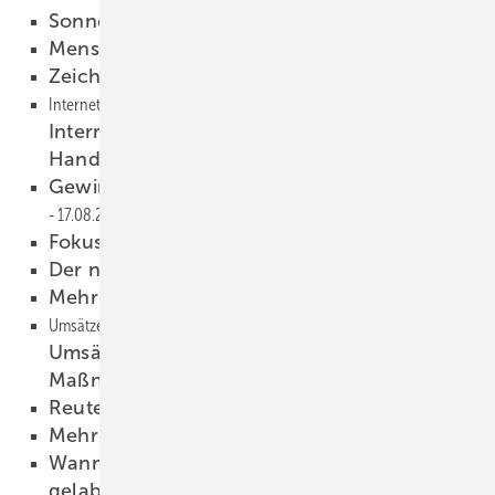
Sonnenheizung auf Platz 1
17.08.2015
Menschen
17.08.2015
Zeichen gegen Produktpiraterie
17.08.2015
Internet-Marketing-Tag für Handwerksbetriebe ">
Internet-Marketing-Tag für
Handwerksbetriebe
17.08.2015
Gewinn überproportional gewachsen
17.08.2015
Fokus auf Systemlösungen
17.08.2015
Der nächste große Aufschwung
17.08.2015
Mehr Geld für neue Heizung
17.08.2015
Umsätze steigern, aber richtig – 150 Maßnahmen">
Umsätze steigern, aber richtig – 150
Maßnahmen
17.08.2015
Reuter meldet 20 % Umsatzplus
17.08.2015
Mehr Geld für Altbausanierung
17.08.2015
Wann werden Festbrennstoff-Heizungen
gelabelt?
17.08.2015