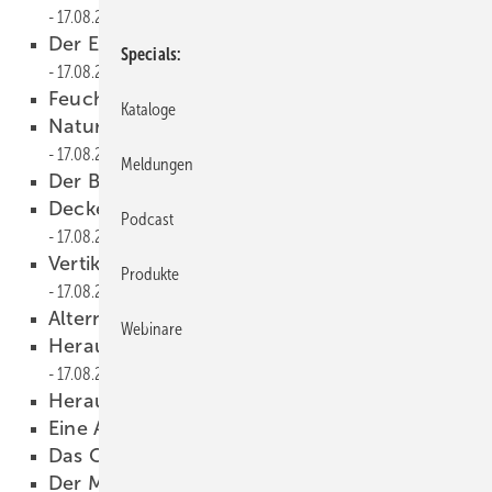
17.08.2015
Der Erfolgsfaktor Glück im Unternehmen
Specials
17.08.2015
Feuchtigkeit und Wärme messen
17.08.2015
Kataloge
Naturstein sorgt für individuelle Lösungen
17.08.2015
Meldungen
Der Badheizkörper zum Wenden
17.08.2015
Deckenstrahlplatte aus Duroplast
Podcast
17.08.2015
Vertikal-Heizkörper mit Ventilatoren
Produkte
17.08.2015
Alternativer Kalkschutz
17.08.2015
Webinare
Herausforderungen gemeinsam anpacken
17.08.2015
Herausforderung Ehrenamt
17.08.2015
Eine App für alles
17.08.2015
Das Gefahrenpotenzial steigt
17.08.2015
Der Markt ist da
17.08.2015