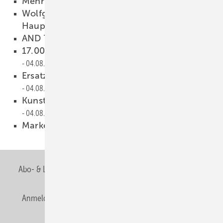
Mehr Geld vom Staat
06.08.2015
Wolfgang Becker wird 2016 neuer
Hauptgeschäftsführer
05.08.2015
AND THE WINNER IS...
04.08.2015
17.000 Modernisierungen angestoßen
04.08.2015
Ersatzteilsuche per Herstellnummer
04.08.2015
Kunstaktion nimmt Endverbraucher in Fokus
04.08.2015
Marketing unter neuer Leitung
03.08.2015
Abo- & Leserservice
AGB
Alle Inhalte chronologisch
Anmelden
Anmeldung & Registrierung
Newsletter