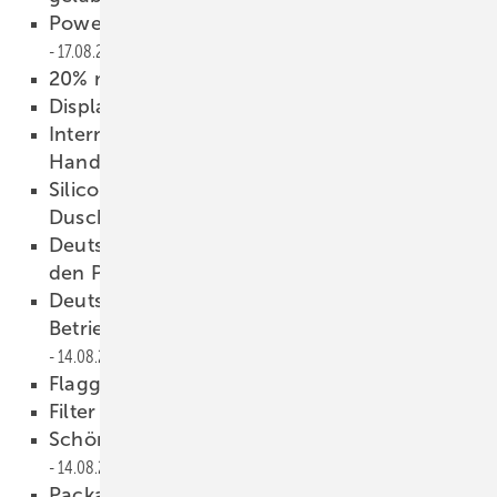
Power-to-Gas entlastet Stromnetz
17.08.2015
20% mehr Umsatz
17.08.2015
Display plus Bierfass
15.08.2015
Internet-Marketing-Tag für
Handwerksbetriebe
14.08.2015
Silicon Valley-Promis investieren in
Duschkopf
14.08.2015
Deutsche achten bei Heizung vor allem auf
den Preis
14.08.2015
Deutschlands größter SHK-
Betrieb/Anlagenbauer geht in die Knie
14.08.2015
Flagge zeigen
14.08.2015
Filter steigert Anlageneffizienz
14.08.2015
Schöne Bäder: es lebe das Detail!
14.08.2015
Package-Label leicht gemacht
14.08.2015