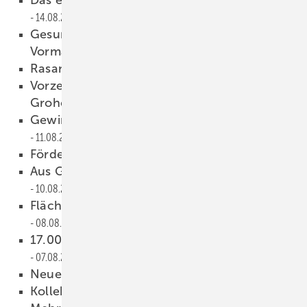
14.08.2015
Gesundheitszentrum Bad auf dem
Vormarsch
14.08.2015
Rasanter Profitreff in Leipzig
13.08.2015
Vorzeitige Vertragsverlängerung für Richard
Grohe
12.08.2015
Gewinn überproportional gewachsen
11.08.2015
Förderung drastisch erhöht
10.08.2015
Aus GEA Air Treatment wird DencoHappel
10.08.2015
Flächenheizung und -kühlung im Bestand
08.08.2015
17.000 Modernisierungen angestoßen
07.08.2015
Neues rund um V16
07.08.2015
Kollektorproduktion gestartet
06.08.2015