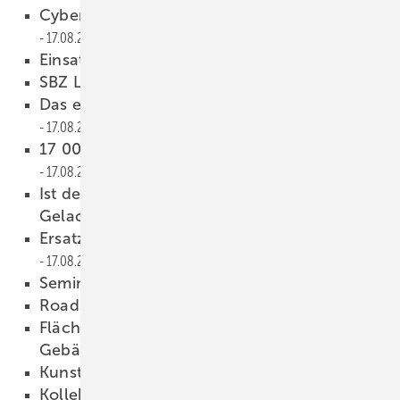
Cyberterror gegen Gebäudetechnik
17.08.2015
Einsatz in Tansania
17.08.2015
SBZ Leserforum
17.08.2015
Das erste Dusch-WC mit Unica-Stange
17.08.2015
17 000 Modernisierungen angestoßen
17.08.2015
Ist der Handwerker eigentlich immer der
Gelackmeierte?
17.08.2015
Ersatzteilsuche per Herstellnummer
17.08.2015
Seminarangebot im Trickfilm
17.08.2015
Roadshow rund um V16
17.08.2015
Flächenheizung und -kühlung im
Gebäudebestand
17.08.2015
Kunstaktion für Endverbraucher
17.08.2015
Kollektorproduktion gestartet
17.08.2015