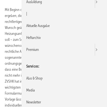
Ausbildung
Mit Beginn der kalten Jahreszeit können sich vielfältige Situa­tionen
|
ergeben, die das Versenden eines Frostbriefes an den Bauherrn
rechtfertigen. Beispielsweise wird vom Kunden nicht selten der
Aktuelle Ausgabe
Wunsch geäußert, dass die in einem Neubau gerade fertiggestellte
Heizungsanlage möglichst frühzeitig in Betrieb genommen werden
Heftarchiv
soll – zum Schutz vor dem zu erwartenden Kälteeinbruch. So
wünschenswert die nötige Wärme auch sein mag, so wichtig ist die
Premium
rechtliche Absicherung für den Fachbetrieb: Es muss zuvor der
sogenannte Gefahrenübergang auf den Bauherrn durch eine
ordnungsgemäße Teilabnahme vollzogen werden. Dies bedeutet z. B.,
Services
dass eine Beschädigung der Heizungsanlage nach diesem Zeitpunkt,
nicht mehr in den Verantwortungsbereich des SHK-Betriebs fällt. Der
Abo & Shop
ZVSHK hat im Entwurf für einen entsprechenden Frostbrief die
wichtigsten Punkte aufgeführt. Dieses Musterschreiben ist auch in der
Media
Formularmustermappe des ZV­SHK enthalten. Die elektronische
Vorlage lässt sich von der mitglieferten CD kopieren und auf die
Newsletter
individuellen Belange des SHK-Mitgliedsbetriebes anpassen.