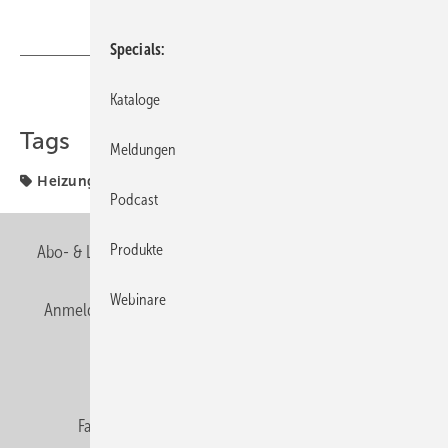
Specials
Teilen
Link kopieren
Kataloge
Tags
Meldungen
Heizung
Zentralverband
Podcast
Produkte
Abo- & Leserservice
AGB
Alle Inhalte chronologisch
Webinare
Anmelden
Anmeldung & Registrierung
Newsletter
Datenschutz
E-Paper
Editor's choice
Fachbeiträge
Gentner Verlag
Impressum