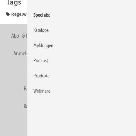
Tags
Regelwerk
Verband
Specials
Kataloge
Abo- & Leserservice
AGB
Alle Inhalte chronologisch
Meldungen
Anmelden
Anmeldung & Registrierung
Newsletter
Podcast
Datenschutz
E-Paper
Editor's choice
Produkte
Fachbeiträge
Gentner Verlag
Impressum
Webinare
Karriere bei Gentner
Team
Mediaservice
Mitgliedschaften und Engagement