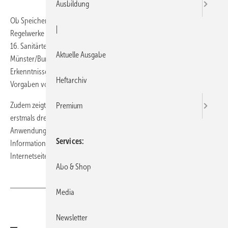
Ausbildung
Ob Speicher oder dezentrale Warmwasserbereitung: Neue
|
Regelwerke stellen die Qualität von Trinkwarmwasser sicher. Auf dem
16. Sanitärtechnischen Symposium der Fachhochschule
Aktuelle Ausgabe
Münster/Burgsteinfurt stellen am 10. Februar 2016 Experten aktuelle
Erkenntnisse vor und erläutern die praktische Anwendung der
Heftarchiv
Vorgaben von DIN und VDI.
Zudem zeigt die Veranstaltung unter dem Titel „Trinkwasser reloaded“
Premium
erstmals drei Softwarelösungen und bietet Raum, mit Experten über
Anwendungen zu diskutieren. Die Teilnahme ist kostenlos. Weitere
Services
Informationen zum Programm und zur Anmeldung gibt es auf der
Internetseite der Fachhochschule unter
www.fh-muenster.de
.
Abo & Shop
Media
Teilen
Link kopieren
Newsletter