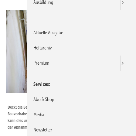
Ausbildung
|
Aktuelle Ausgabe
Heftarchiv
Premium
Services
Bild: Deutsche Rockwool
Abo & Shop
Deckt die Beschreibung im Nachweis nicht alle Details der im konkreten
Bauvorhaben geplanten Anwendung eines Brandschutzsystems ab, dann
Media
kann dies unter Umständen aufgrund einer Abweichung zur Verweigerung
der Abnahme führen.
Newsletter