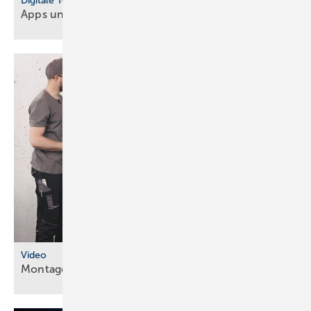
Digitale Tools
Apps und Soft­ware für Hand­werker und
Planer
Video
Montageanleitungen fürs
SHK-Fachhandwerk