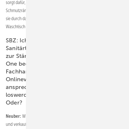
sorgt dafür, dass der Waschtisch frei bleibt und sich keine
Schmutzränder wie bei einer Standarmatur bilden. Gleichzeitig ist
sie durch das Montageelement in der Vorwand perfekt auf den
Waschtisch ausgerichtet und spült diesen optimal aus.
SBZ: Ich sehe die enge Verzahnung von
Sanitärtechnik und Keramik als ein Element
zur Stärkung der Fachschiene an. Denn
One bedingt Planung und Einbau durchs
Fachhandwerk – da haben
Onlineverkäufer, die Verbraucher direkt
ansprechen und „nur Bad-Produkte
loswerden wollen“, doch wenig Chancen.
Oder?
Neuber:
Wir setzen bei Geberit auf den dreistufigen Vertriebsweg
und verkaufen unsere Produkte und Systeme über den