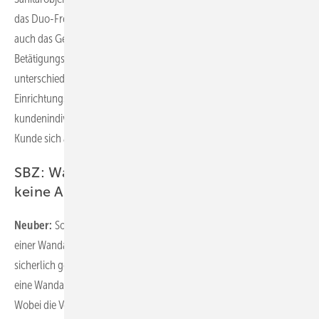
das Duo-Fresh-Modul von Geberit – eine Geruchsabsaugung, die
auch das Geberit-WC ideal ergänzt. Das Modul ist zwar an die
Betätigungsplatte gebunden, doch stehen zahlreiche
unterschiedliche Designs zur Verfügung, die passend zum
Einrichtungsstil gewählt werden können – bis hin zur
kundenindividuellen Betätigungsplatte mit einem Motiv, das der
Kunde sich aussuchen kann.
SBZ: Was ist denn, wenn der Kunde z. B.
keine Armatur an der Wand möchte?
Neuber:
Sollte sich der Kunde tatsächlich nicht von den Vorzügen
einer Wandarmatur überzeugen lassen, bietet das Geberit- Portfolio
sicherlich genügend andere Badserien als Alternativen, bei denen
eine Wandarmatur nicht als dazugehöriges Element vorgesehen ist.
Wobei die Vorteile der One-Wandarmatur auf der Hand liegen: Sie