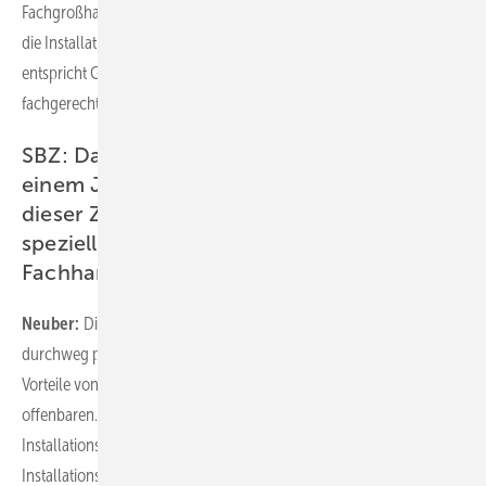
Fachgroßhandel an das Sanitär-Fachhandwerk. Für die Planung und
die Installation sind spezielle Fachkenntnisse notwendig. Daher
entspricht Geberit One genau unserer Vorstellung von
fachgerechter Planung und Montage der Badprodukte.
SBZ: Das neue Konzept ist jetzt seit rund
einem Jahr verfügbar. Was haben Sie in
dieser Zeit für Erfahrungen gesammelt –
speziell was Rückmeldungen aus dem
Fachhandwerk angeht?
Neuber:
Die Rückmeldungen aus dem Fachhandwerk sind
durchweg positiv. Das liegt unter anderem daran, dass sich die
Vorteile von One unmittelbar beim Einbau der einzelnen Elemente
offenbaren. Denn das Badkonzept nutzt die bewährten
Installationssysteme Geberit Duofix und GIS. Vorgefertigte
Installationselemente und definierte Befestigungspunkte für die