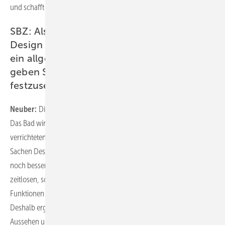
und schafft damit nicht nur optisch mehr Platz.
SBZ: Also, Technik verschwindet, schlankes
Design tritt in den Vordergrund – das ist ja
ein allgemeiner Trend. Welche Chancen
geben Sie ihm, sich dauerhaft im Bad
festzusetzen?
Neuber:
Die Funktionen, die ein Bad erfüllt, verändern sich nicht.
Das Bad wird immer ein Ort der Reinigung bleiben und die dort
verrichteten Rituale werden weiterhin bestehen. Bewegung in
Sachen Design und Technik muss es jedoch auch künftig geben, um
noch besser auf Kundenbedürfnisse einzugehen. Neben einer
zeitlosen, schlichten Ästhetik sind vor allem herausragende
Funktionen ein unabdingbarer Bestandteil eines guten Designs.
Deshalb ergänzen sich bei unseren Sanitärprodukten gutes
Aussehen und optimale Funktion. Getreu dem Grundsatz: „Design