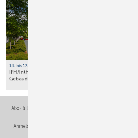
14. bis 17. April 2026, Nürnberg
IFH/Intherm 2026: Sanitär-, Haus- und
Ge­bäu­de­tech­nik
Abo- & Leserservice
AGB
Alle Inhalte chronologisch
Anmelden
Anmeldung & Registrierung
Newsletter