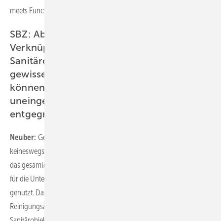
meets Function.“
SBZ: Aber mal ehrlich, die enge
Verknüpfung von Sanitärtechnik und
Sanitärobjekten führt doch auch zu einer
gewissen Einschränkung. Badgestalter
können ihrer Kreativität nicht
uneingeschränkt freien Lauf lassen. Was
entgegnen Sie denen?
Neuber:
Geberit One schränkt die Kreativität der Badgestalter
keineswegs ein. Unser Badkonzept bietet umfassende Lösungen für
das gesamte Bad. Das Besondere: Die Vorwand wird konsequenter
für die Unterbringung der Technik und als zusätzlicher Stauraum
genutzt. Das bedeutet mehr Platz im Bad und gleichzeitig weniger
Reinigungsaufwand. Die Verknüpfung von Sanitärtechnik und
Sanitärobjekt bietet an vielen Stellen Freiräume: Nehmen Sie etwa