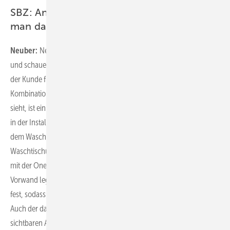
SBZ: An welchem Bereich im Bad erkennt
man das besonders gut?
Neuber:
Nehmen wir den Waschplatz als zentrales Element im Bad
und schauen uns zunächst den Waschtisch an. Ganz gleich, ob sich
der Kunde für den optisch frei schwebenden Waschtisch oder für die
Kombination mit einem Unterschrank entscheidet: Was er nicht
sieht, ist ein Siphon. Denn dieser ist verdeckt in einer Funktionsbox
in der Installationsvorwand montiert. Das bedeutet mehr Platz unter
dem Waschtisch beziehungsweise mehr Stauraum im
Waschtischunterschrank. Kombiniert wird der Waschtisch übrigens
mit der One-Wandarmatur. Ein passendes Montageelement in der
Vorwand legt bereits bei der Planung die genaue Lage der Armatur
fest, sodass der Waschtisch vollständig und sauber ausgespült wird.
Auch der dazugehörende Spiegelschrank mit seiner kaum
sichtbaren Ausladung nutzt die Vorwand geschickt als Stauraum aus