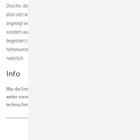
Dusche, das WC oder den Waschplatz erleichtern die Montage und
alles sitzt am Schluss exakt an der Stelle, wo es bei der Planung
angelegt wurde. Das freut nicht nur Planer und Installateure,
sondern auch den Kunden. Monteure spielen uns auch ganz
begeistert zurück, wie einfach und schnell sich das WC mit der
höhenverstellbaren Befestigung installieren lässt. Das freut uns
natürlich.
Info
Was die Entwicklung von Geberit One angestoßen hat, erläutern wir
weiter vorne in dieser Ausgabe. ­Außerdem nennen wir die
technischen Verbesserungen im Detail.
Teilen
Link kopieren