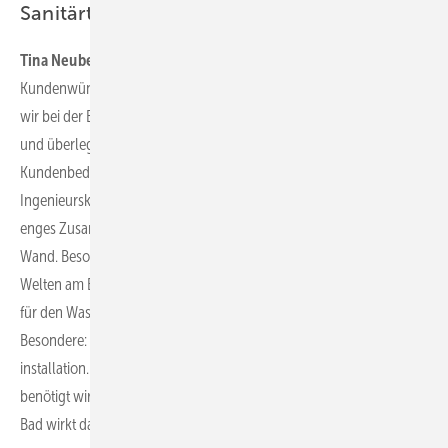
Sanitärtechnik ausgeübt?
Tina Neuber:
Wir haben es uns bei Geberit zur Aufgabe gemacht,
Kundenwünsche in Produkte zu übersetzen. Deshalb hinterfragen
wir bei der Entwicklung neuer Badprodukte stets das Bestehende
und überlegen immer, was wir besser machen können, um
Kundenbedürfnisse bestmöglich zu erfüllen. Dabei gehen
Ingenieurskunst und Designkompetenz stets Hand in Hand – ein
enges Zusammenspiel unserer Spezialisten vor und hinter der
Wand. Besonders deutlich wird der Zusammenschluss der zwei
Welten am Badkonzept Geberit One, das voll integrierte Lösungen
für den Waschplatz, den Duschbereich und das WC umfasst. Das
Besondere: Es nutzt konsequent die Vorteile der Vorwand­
installation. Das bedeutet: Alles, was vor der Wand nicht zwingend
benötigt wird, verlegt das Badkonzept in die Ebene dahinter. Das
Bad wirkt dadurch aufgeräumter, sauberer und bietet mehr Platz.