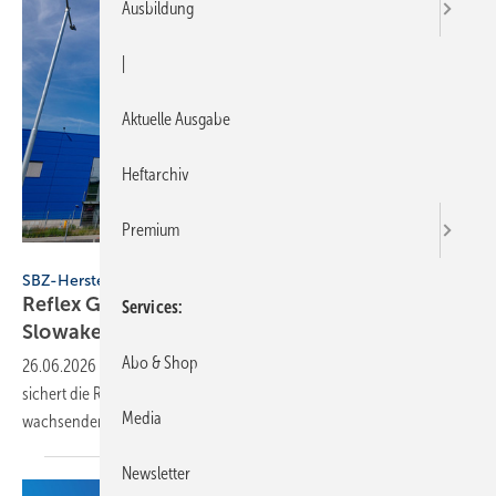
Ausbildung
|
Aktuelle Ausgabe
Heftarchiv
Premium
Refelex Group / PhotoMartini.com
SBZ-Hersteller
Reflex Group er­öff­net Groß­werk in der
Services
Slo­wa­kei
Abo & Shop
26.06.2026
-
Mit dem neuen Produktionsstandort in Rimavská Sobota
sichert die Reflex Group die Lieferfähigkeit für den weltweit
Media
wachsenden Bedarf an Warmwasser- und
Pufferspeichern.
Newsletter