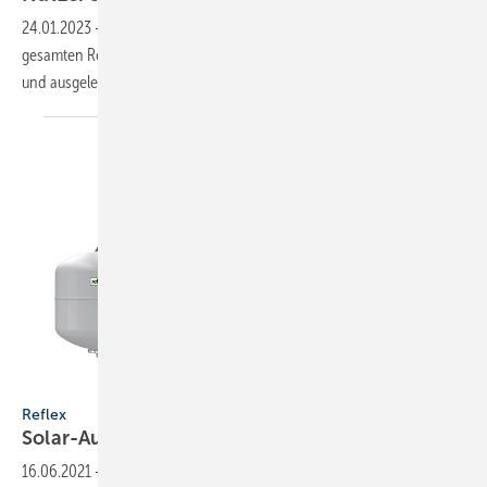
24.01.2023
-
Mit der kostenlosen Software können Produkte aus dem
gesamten Reflex- und Sinus-Portfolio individuell zusammengestellt
und ausgelegt
werden.
Bild: Reflex
Reflex
Solar-Ausdehnungsgefäße bis 110
°C
16.06.2021
-
Von 70 auf 110 °C: Gleich um 40 K hat Reflex die