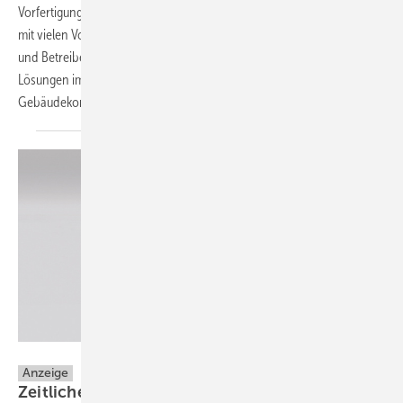
Vorfertigung. Die Skid-Lösungen erweisen sich als höchst effizient –
mit vielen Vorteilen für die herstellende Seite wie auch den Installateur
und Betreiber vor Ort. Stark nachgefragt sind neben Container-
Lösungen im Freien auch vorgefertigte Systeme, die im Innern von
Gebäudekomplexen zum Einsatz
kommen.
Reflex Winkelmann GmbH
Anzeige
Zeitliche Entlastung und effizientere Abläufe