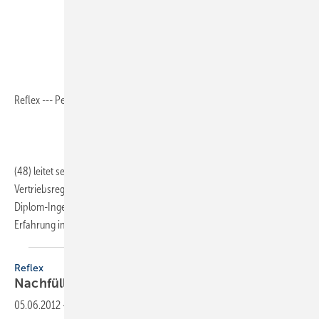
Reflex --- Peter Schmid
(48) leitet seit 01. Januar als neuer Geschäftsführer die
Vertriebsregion D-A-CH bei Reflex. Regional ­Sales Director Schmid ist
Diplom-Ingenieur für Anlagenbetriebstechnik und bringt 25 Jahre
Erfahrung in der TGA-Branche mit. Zuletzt war er
als...
Reflex
Nachfüllen mit
VakuumSprühentgasung
05.06.2012
-