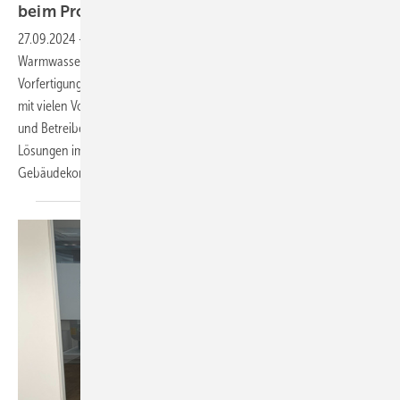
beim Projekt vor
Ort
27.09.2024
-
Als Anbieter hochwertiger Systeme für die Heizungs- und
Warmwasserversorgungstechnik setzt man in Ahlen konsequent auf
Vorfertigung. Die Skid-Lösungen erweisen sich als höchst effizient –
mit vielen Vorteilen für die herstellende Seite wie auch den Installateur
und Betreiber vor Ort. Stark nachgefragt sind neben Container-
Lösungen im Freien auch vorgefertigte Systeme, die im Innern von
Gebäudekomplexen zum Einsatz kommen.