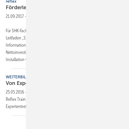
reflex
Förderleitfaden
Heizungsoptimierung
21.09.2017
-
Für SHK-Fachhandwerker hat die Reflex Winkelmann GmbH im
Leitfaden „Staatlich geförderte Anlagenoptimierung“ alle relevanten
Informationen auf zwölf Seiten zusammengestellt. Bis zu 30 % der
Nettoinvestitionssumme beträgt der Zuschuss für Erwerb und
Installation von Komponenten
der...
WEITERBILDUNG
Von Experten für
Experten
25.05.2016
-
Reflex veröffentlicht neue Termine für Schulungen im
Reflex Training Center. Außerdem findet an drei Standorten der
Expertentreff SHK-Fachhandwerk 2016
statt.