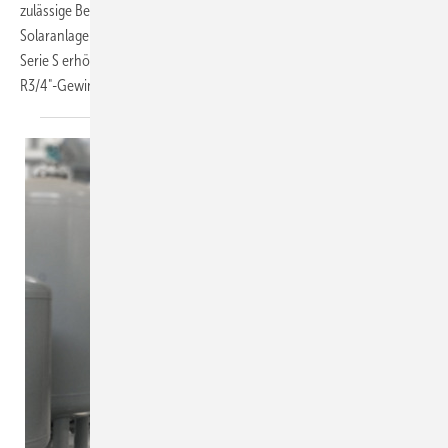
zulässige Betriebstemperatur der speziell für den Betrieb mit
Solaranlagen konstruierten Membran-Druckausdehnungsgefäße der
Serie S erhöht. Die Allrounder mit fester Halbmembran verfügen über
R3/4"-Gewindeanschlüsse und eignen sich auch für Heiz-
und...