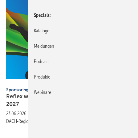
Specials
Kataloge
Meldungen
Podcast
Produkte
corocota - stock.adobe.com
Sponsoring
Webinare
Reflex wird of­fi­zi­el­ler Part­ner der Hand­ball-WM
2027
23.06.2026
-
Reflex sichert sich die exklusive Partnerschaft für die
DACH-Region bei der
Handball-Weltmeisterschaft 2027.