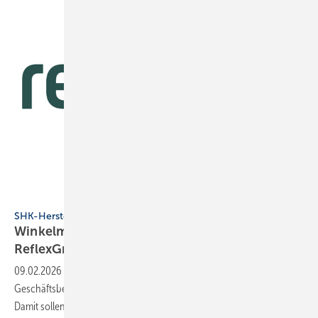
Reflex Winkelmann
SHK-Hersteller
Winkelmann Building+Industry wird zur
ReflexGroup
09.02.2026
-
Zum Jahreswechsel wandelte sich der größte
Geschäftsbereich der Winkelmann Group, WBI, zur ReflexGroup.
Damit sollen Ressourcen gebündelt
werden.