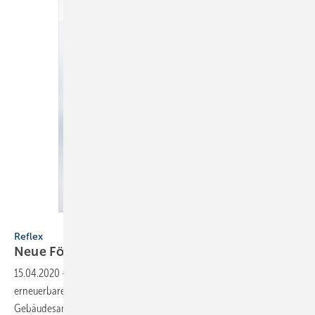
Bild: Reflex Winkelmann GmbH
Reflex
Neue Förderprogramme im
Detail
15.04.2020
-
Seit Jahresbeginn bezuschusst der Staat das Heizen mit
erneuerbaren Energien sowie Einzelmaßnahmen zur energetischen
Gebäudesanierung. Mit der Broschüre „Staatliche Förderprogramme