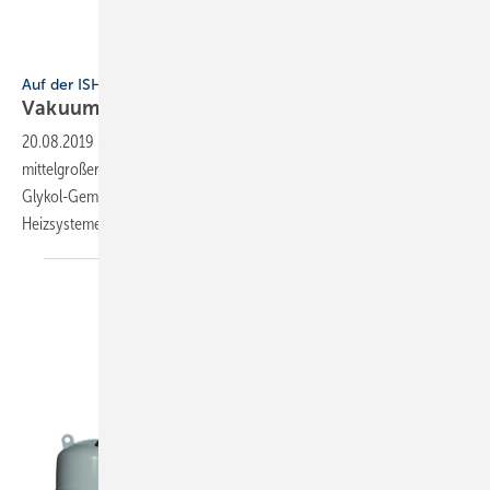
Reflex
Auf der ISH entdeckt
Vakuum-Sprührohr-Entgasung von
Reflex
20.08.2019
-
Das Gerät Servitec S wurde für den Einsatz in
mittelgroßen Anlagen mit Wasserinhalten bis 6 m³ und bei Wasser-
Glykol-Gemischen bis 4 m³ konzipiert. Dabei werden konventionelle
Heizsysteme ebenso wirkungsvoll
unterstützt.