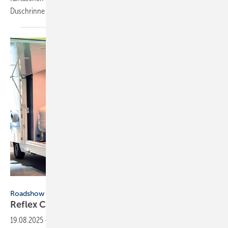
Dusch­rinne mit opti­mier­tem
Ab­lauf.
Reflex Winkelmann
Roadshow
Reflex Cube tourt durch
Europa
19.08.2025
-
Bereits über 100 Tage ist der Reflex Cube in Europa