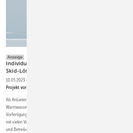
Reflex Winkelmann GmbH
Anzeige
Individuelle Vorfertigung nach Maß:
Skid-Lösungen
10.05.2023
-
Zeitliche Entlastung und effizientere Abläufe beim
Projekt vor Ort
Als Anbieter hochwertiger Systeme für die Heizungs- und
Warmwasserversorgungstechnik setzt man in Ahlen konsequent auf
Vorfertigung. Die Skid-Lösungen erweisen sich als höchst effizient –
mit vielen Vorteilen für die herstellende Seite wie auch den Installateur
und Betreiber vor Ort. Stark nachgefragt sind neben Container-