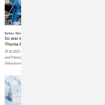
Reflex Winkelmann
Reflex Winkelmann
So war der „Reflex Expertentalk 2023“ zum
Thema
Fernwärme
20.10.2023
-
Thema des „Reflex Expertentalks 2023“ waren Zukunft
und Potenzial der Fernwärme. Die neue Vortrags- und
Diskussionsreihe soll nun jährlich
stattfinden.