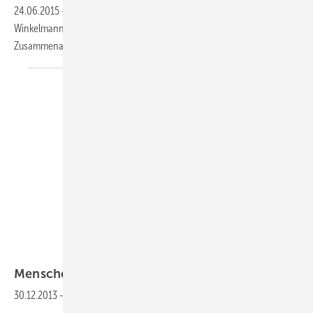
24.06.2015
-
In beiderseitigem Einvernehmen haben die Reflex
Winkelmann GmbH und Peter J. Schmid vereinbart, ihre
Zusammenarbeit zu
beenden.
Menschen
30.12.2013
-