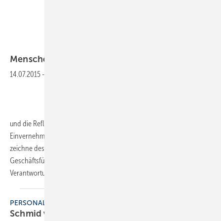
Menschen
14.07.2015
-
Reflex --- Peter J. Schmid
und die Reflex Winkelmann GmbH haben in beiderseitigem
Einvernehmen vereinbart, ihre Zusammenarbeit zu beenden. Schmid
zeichne deshalb mit sofortiger Wirkung nicht mehr als
Geschäftsführer der Gesellschaft. Sein Aufgaben- und
Verantwortungsgebiet als
Reflex...
PERSONALIE
Schmid verlässt
Reflex