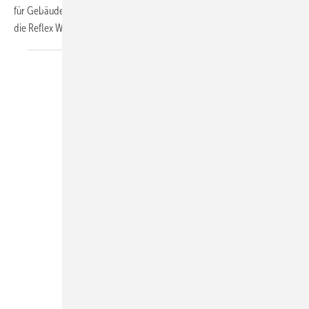
für Gebäude. Effizient und klimabewusst heizen mit Reflex“ informiert
die Reflex Winkelmann GmbH über Details
und...