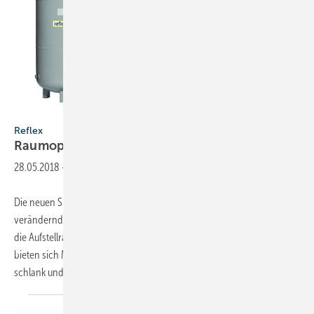
Reflex
Reflex
Raumoptimierte
Ausdehnungsgefäße
28.05.2018
-
Die neuen SlimLine-Gefäße von Reflex sind Resultat der sich
verändernden Raumsituationen im Markt. Denn immer häufiger sind
die Aufstellräume flächenmäßig beschränkt. Als praktische Lösung
bieten sich Membran-Druckausdehnungsgefäße (MAG) an, die
schlank und kompakt gebaut sind, wie die
SlimLine...