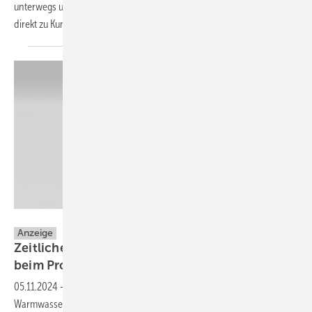
unter­wegs und bringt neue Tech­no­lo­gien und Lösungen von Reflex
direkt zu Kun­den und
Part­nern.
Reflex Winkelmann GmbH
Anzeige
Zeitliche Entlastung und effizientere Abläufe
beim Projekt vor
Ort
05.11.2024
-
Als Anbieter hochwertiger Systeme für die Heizungs- und
Warmwasserversorgungstechnik setzt man in Ahlen konsequent auf