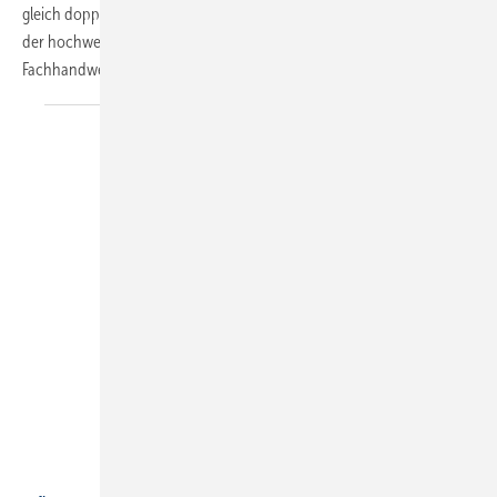
gleich doppelt. Denn neben der schnellen und einfachen Montage
der hochwertigen Membran-Druckausdehnungsgefäße darf sich der
Fachhandwerker
...
Bild. Reflex