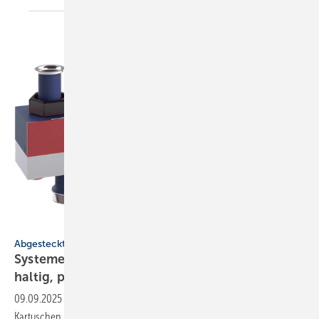
Reflex
Abgesteckt
Systeme für SHK-Profis: design­orien­tiert, nach­
haltig,
prä­zise
09.09.2025
-
Verteiler mit hydrau­li­scher Wei­che, Wanne mit Rand,
Kartu­schen mit rege­ne­rier­tem Harz, Füll­stands­mes­sung per Radar,