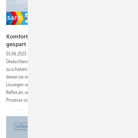
Bild: Reflex
Komfortabel mo ntiert – smart gesteuert – Zeit
gespart
01.06.2023
-
Dem Fachhandwerk den Arbeitsalltag erleichtern:
Deutschlands Fachhandwerkerinnen und Fachhandwerker wissen sie
zu schätzen: die Serviceleistungen und smarten Anwendungen, mit
denen sie im Alltag unterstützt werden. Hier setzen die digitalen
Lösungen und hochwertigen, auch platzsparenden Produkte von
Reflex an, um die Arbeitsabläufe von Installateuren zu erleichtern und
Prozesse so effizient wie möglich zu
gestalten.