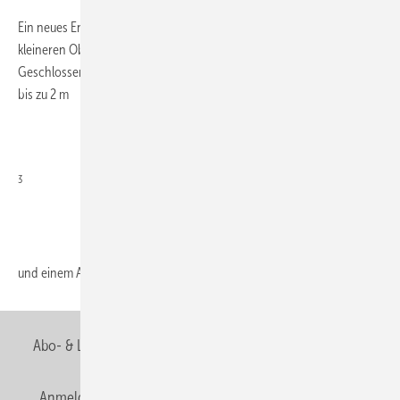
Ein neues Entgasungs- und Nachspeisegerät speziell für Anlagen in
kleineren Objekten bis etwa 20 Wohneinheiten bietet Reflex jetzt an.
Geschlossene Heiz- und Kühlkreisläufe mit einem Wasservolumen von
bis zu 2 m
3
und einem Arbeitsdruck von 0,5 bis 2,5 bar lassen sich mit
der...
Abo- & Leserservice
AGB
Alle Inhalte chronologisch
Anmelden
Anmeldung & Registrierung
Newsletter