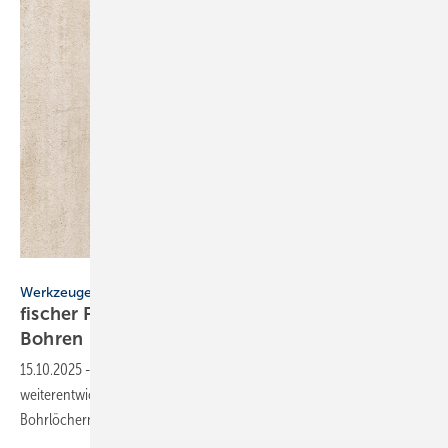
fischer
Werkzeuge
fischer FHD II: Hohl­boh­rer für staub­frei­es
Boh­ren
15.10.2025
-
fischer bringt mit dem FHD II Hohlbohrer eine
weiterentwickelte Lösung für staubfreies Bohren und Reinigen von
Bohrlöchern auf den
Markt.