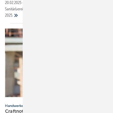
20.02.2025
-
SBZ präsentiert angekündigte Neuheiten aus dem
Sanitärbereich zur Inspiration Ihrer Messeplanung für die ISH
2025.
Minerva Studio - stock.adobe.com
Handwerkersoftware
Craftnote wird Teil der
HVD-Gruppe