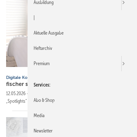
Ausbildung
|
Aktuelle Ausgabe
Heftarchiv
Premium
MclittleStock - stock.adobe.com
Digitale Kommunikation
fischer startet neuen Blog
„Spotlights“
Services
12.05.2026
-
Die Unternehmensgruppe fischer erweitert mit dem Blog
Abo & Shop
„Spotlights“ ihr Kommunikationsangebot für das
Fachpublikum.
Media
Newsletter