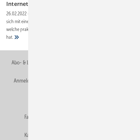
Internet-Präsenz
26.02.2022
-
Der Spezialist für Befestigungs-Lösungen Fischer zeigt
sich mit einer neu gestalteten Website im Netz. Hier erfahren Sie,
welche praktischen Vorteile die neue Internet-Präsenz zu bieten
hat.
Abo- & Leserservice
AGB
Alle Inhalte chronologisch
Anmelden
Anmeldung & Registrierung
Newsletter
Datenschutz
E-Paper
Editor's choice
Fachbeiträge
Gentner Verlag
Impressum
Karriere bei Gentner
Team
Mediaservice