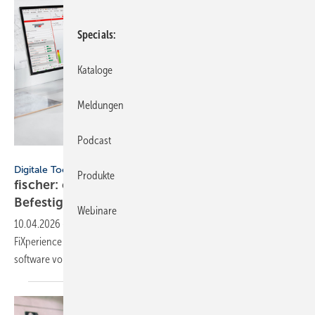
Specials
Kataloge
Meldungen
Podcast
fischer / Bonninstudio/Stocksy - stock.ado
Digitale Tools
Produkte
fischer: cloudbasierte Bemes­sungs­soft­ware für
Befes­ti­gungs­tech­nik
Webinare
10.04.2026
-
Der Befestigungstechnik-Her­steller fischer stellt mit der
FiXperience Online Suite die nächste Gene­ration seiner Bemes­sungs­
soft­ware
vor.