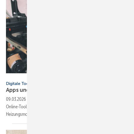
SkyLine - stock.adobe.com
Digitale Tools
Apps und Soft­ware für Hand­werker und
Planer
09.03.2026
-
Neu dabei: ViSoft Viplan für die Bad­planung, FGK-
Online-Tool zu RLT-Anla­gen und Cosmo Energie­spar­rech­ner für die
Hei­zungs­mo­der­ni­sie­rung.