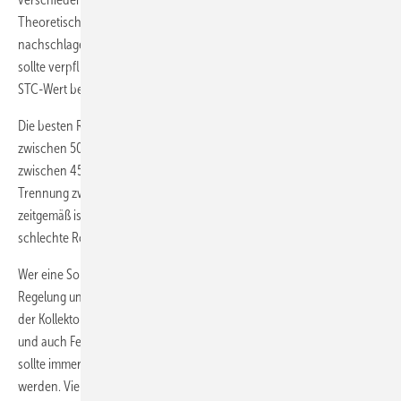
Theoretisch kann man das in der Solar-Keymark-Datenbank
nachschlagen. Zumindest der Jahresertrag von Würzburg bei 50°
sollte verpflichtend auf jedem Kollektor vermerkt sein, analog dem
STC-Wert bei der Photovoltaik.
Die besten Röhrenkollektoren am Standort Würzburg bei 50° liegen
2
zwischen 500 bis 670 kWh/m
und die besten Flachkollektoren
2
zwischen 450 bis 570 kWh/m
. Dabei wird klar, dass die klare
Trennung zwischen Röhren- und Flachkollektoren nicht mehr
zeitgemäß ist. Es gibt gute Flachkollektoren, die besser sind als
schlechte Röhrenkollektoren. Deshalb sind die Werte so wichtig.
Wer eine Solarthermieanlage installieren möchte, sollte auf die
Regelung und den Pufferspeicher achten. Die sind ebenso wichtig wie
der Kollektor. Mittlerweile gibt es Systeme, die witterungsgeführt sind
und auch Fehler in der Anlage selbst erkennen. Bei der Installation
sollte immer auf einen hohen solaren Deckungsgrad geachtet
werden. Viele Installateure haben aber Angst vor großen