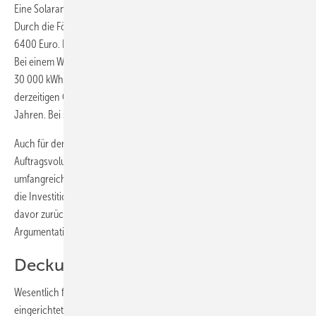
Eine Solaranlage zur Heizungsunterstützung kostet rund 10 000 Euro.
Durch die Förderung des Bundes reduziert sich diese Summe auf
6400 Euro. Die Einsparung durch die Solaranlage beträgt rund 20 %.
Bei einem Wärmebedarf eines unsanierten Einfamilienhauses von
30 000 kWh je Jahr würden also 6000 kWh oder 420 Euro nach
derzeitigen Gaspreisen eingespart. Die Amortisationszeit läge bei 14
Jahren. Bei steigenden Energiepreisen verkürzt sich dieser Zeitraum.
Auch für den Handwerker ergibt sich ein Mehrwert. Denn das
Auftragsvolumen und ein möglicher Wartungsvertrag fallen
umfangreicher aus als bei einem reinen Kesseltausch. Dennoch sind
die Investitionen keine geringen und manch Hauseigentümer schreckt
davor zurück. Hier können die erwähnten Fördergelder in der
Argumentationsarbeit helfen.
Deckungsgrad wichtig
Wesentlich für zufriedene Kunden ist aber auch eine optimal
eingerichtete Anlage. Und dabei ist der Deckungsgrad entscheidend,