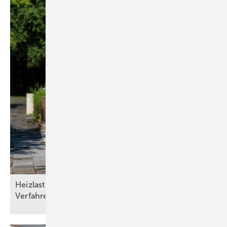
Heizlasten nach DIN/TS ­12831­-1:2020-04: Drei
Verfahren und die Qual der
Wahl