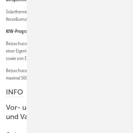
Solarthermieanlage mit Kesseltausch: Basisförderung 2000 Euro,
Kesselbonus 500 Euro, darauf Zuschuss von 20 % (APEE) = 3000 Euro
KfW-Programm Energieeffizient Sanieren – Investitionszuschuss
Bezuschussung des Kaufs eines energetisch sanierten Gebäudes oder
einer Eigentumswohnung und der Sanierung zum KfW-Effizienzhaus
sowie von Einzelmaßnahmen an Wohngebäuden
Bezuschussung bei Einzelmaßnahmen: 10 % der förderfähigen Kosten,
maximal 5000 Euro pro Wohneinheit
INFO
Vor- und Nachteile Flachkollektoren
und Vakuumröhren