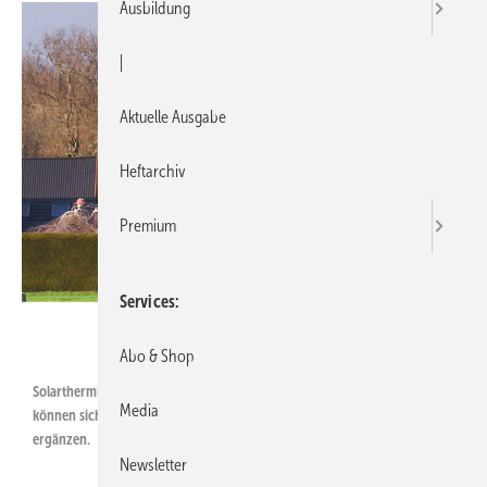
Ausbildung
|
Aktuelle Ausgabe
Heftarchiv
Premium
Services
Urbansky
Abo & Shop
Solarthermie und Photovoltaik müssen sich nicht ausschließen. Sie
Media
können sich hervorragend bei der Eigenversorgung eines Hauses
ergänzen.
Newsletter