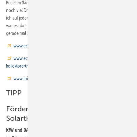
Kollektorflächen, weil sie im Sommer überhitzen könnten. Hier wäre
noch viel Druck vom Kunden nötig. Wenn ich eine Anlage baue, will
ich auf jeden Fall 50 % solaren Deckungsgrad. In der Vergangenheit
war es aber meist üblich, kleine Warmwasseranlagen zu machen, die
gerade mal 10 % des Verbrauchs abdecken.“
www.ecoquent-positions.com/die-besten-solarkollektor-liste
www.ecoquent-positions.com/wie-findet-man-den-
kollektorertrag-der-solaranlage-kwh
www.initiative-sonnenheizung.com
TIPP
Fördermöglichkeiten für
Solarthermie
KfW und BAFA: Maßnahmen zur Nutzung erneuerbarer Energien