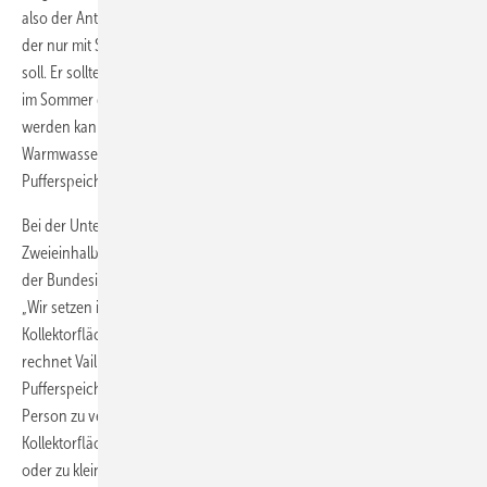
also der Anteil der Warmwassererzeugung oder Wärmegewinnung,
der nur mit Solarthermie über das Jahr gesehen abgedeckt werden
soll. Er sollte maximal 50 % betragen, da bei einer höheren Auslegung
im Sommer die überschüssig produzierte Solarwärme nicht abgeführt
werden kann. Für diesen Deckungsgrad reichen bei der
Warmwasserbereitung 1 bis 1,3 m² Kollektorfläche und 60 bis 80 l
Pufferspeicher je Person aus.
Bei der Unterstützung der Heizung benötigt man das Zwei- bis
Zweieinhalbfache an Kollektorfläche und Pufferspeicher, empfiehlt
der Bundesindustrieverband der Deutschen Heizungsindustrie (BDH).
2
„Wir setzen im Durchschnitt für die Warmwasserbereitung 5 m
Kollektorfläche an, bei der Heizungsunterstützung ist es das Doppelte“,
rechnet Vaillant-Sprecher Jens Wichtermann ganz pragmatisch. Der
Pufferspeicher sollte hier zudem anders ausgelegt werden: 50 l sind je
Person zu veranschlagen und nochmals 50 l je Quadratmeter
Kollektorfläche. Damit vermeidet man die Gefahr, den Puffer zu groß
oder zu klein auszulegen. Denn beides sorgt für deutliche Verluste.