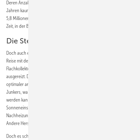
Deren Anzahl in Ein- und Mehrfamilienhäusern verzeichnet seit gut 20
Jahren kaum Schwund. Laut Schornsteinfegerverband sind 41 % der
5,8 Millionen Heizungen 20 Jahre und älter, stammen also aus einer
Zeit, in der Brennwerttechnik noch unbekannt war.
Die Steuerung optimieren
Doch auch ein Blick nach vorn lohnt sich, um zu erkennen, wohin die
Reise mit der Solarthermie führen kann. Zwar sind sowohl
Flachkollektoren als auch Vakuumröhren technisch weitgehend
ausgereizt. Doch ausgefeilte Steuerungen ermöglichen es, sie
optimaler arbeiten zu lassen. So berechnet die Solar inside von
Junkers, wann die Sonne anstatt der konventionellen Heizung genutzt
werden kann. Damit kann der Brennwertkessel sowohl die
Sonneneinstrahlung gegen die Heizlast rechnen als auch die
Nachheizung des Warmwasserreservoirs der Solaranlage überlassen.
Andere Hersteller haben ähnliche Systeme im Angebot.
Doch es schlummern noch weitere Potenziale. „Das bessere