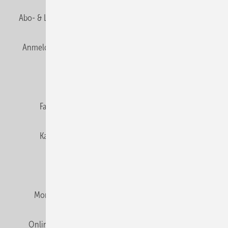
Abo- & Leserservice
AGB
Alle Inhalte chronologisch
Anmelden
Anmeldung & Registrierung
Newsletter
Datenschutz
E-Paper
Editor's choice
Fachbeiträge
Gentner Verlag
Impressum
Karriere bei Gentner
Team
Mediaservice
Mitgliedschaften und Engagement
Montagezeiten Heizung
Montagezeiten Sanitär
Online Mediadaten
Privacy Manager
RSS-Feed