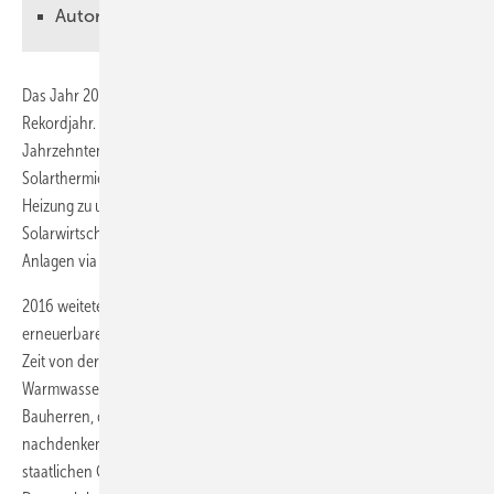
Autor
Das Jahr 2015 bedeutete für Deutschland in vielerlei Hinsicht ein
Rekordjahr. Unter anderem schien die Sonne so häufig wie seit
Jahrzehnten nicht mehr. Letztes Jahr kamen 100 000
Solarthermieanlagen hinzu, um damit Wasser zu erwärmen oder die
Heizung zu unterstützen. Das berichtet der Bundesverband
Solarwirtschaft (BSW-Solar). Inzwischen wärmen rund zwei Millionen
Anlagen via Sonne deutsche Häuser.
2016 weitete nun die Regierung ihr Marktanreizprogramm zur Nutzung
erneuerbarer Energien aus. Ein Herzstück darin ist eben jene lange
Zeit von der Politik vernachlässigte Solarthermie. Gerade die reine
Warmwasserbereitung ist nun schon in der Basisförderung enthalten.
Bauherren, die ohnehin über einen Wechsel ihrer Heizung
nachdenken müssen, kommen weiterhin in den Genuss von
staatlichen Geldern, wenn sie eine Solarthermieanlage mit einbauen.