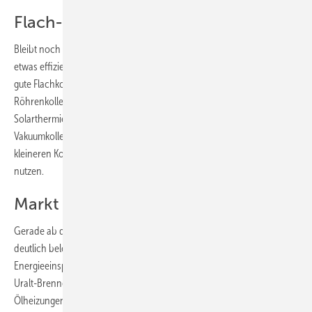
Flach- oder Röhrenkollektor?
Bleibt noch die Frage: Flachkollektor oder Vakuumröhre? Letztere sind
etwas effizienter, erstere dagegen etwas günstiger. „Allerdings gibt es
gute Flachkollektoren, die besser sind als schlechte
Röhrenkollektoren“, relativiert dies die österreichische
Solarthermieexpertin Claudia Daniel. Im Schnitt sind
Vakuumkollektoren rund 30 % effizienter. Das kann man mit einer
kleineren Kollektorfläche oder einer höheren solaren Abdeckung
nutzen.
Markt beschleunigt
Gerade ab diesem Jahr könnte sich der Markt für Hybridsysteme
deutlich beleben. Denn durch die Verschärfung der
Energieeinsparverordnung (EnEV) und das Heizungslabeling geht es
Uralt-Brennern in deutschen Kellern endlich an den Kragen. Bei
Ölheizungen ist ein immenser Modernisierungsbedarf vorhanden.