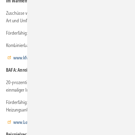
im Wärmemarkt (MAP)
Zuschüsse von bis zu 50 % der förderfähigen Kosten, abhängig von
Art und Umfang des Vorhabens
Förderfähig: Solarkollektoranlagen
Kombinierbar mit APEE
www.kfw.de
BAFA: Anreizprogramm Energieeffizienz (APEE)
20-prozentiger Zuschuss in Höhe des MAP-Zuschusses und
einmaliger Investitionszuschuss von 600 Euro
Förderfähig: Solarkollektoranlagen, Optimierung der gesamten
Heizungsanlage
www.bafa.de
Beispielrechnung MAP und APEE