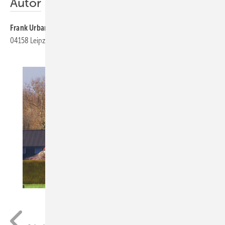
Autor
Frank Urbansky
ist freier Journalist und Mitglied der Energieblogger,
04158 Leipzig, Telefon (01 71) 5 25 32 79,
urbansky@enwipo.de
Urbansky