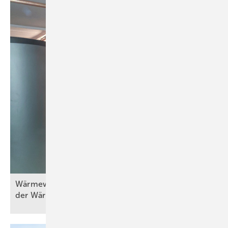
Wä rmewände in der Praxis (Teil 5) – Erneuerung
der
Wärmebereitstellung/-erzeugung