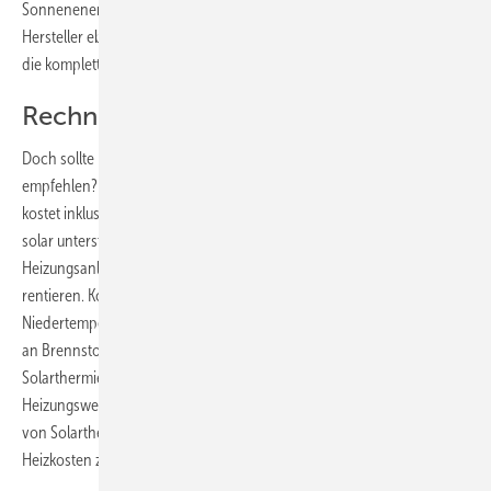
Sonnenenergie bietet dazu entsprechende Schulungen an, die
Hersteller ebenso. Auf ihren Webseiten finden sich in aller Regel auch
die kompletten Montageanleitungen für die jeweiligen Systeme.
Rechnet sich das?
Doch sollte man seinen Kunden überhaupt eine Solarthermieanlage
empfehlen? Dazu folgende Rechnung: Ein Brennwert-Gaskessel
kostet inklusive Installation um die 6000 Euro. Soll die Heizung noch
solar unterstützt werden, kann sich die Ursprungssumme für die
Heizungsanlage mehr als verdoppeln. Dennoch sollte sich das
rentieren. Kommt ein neuer Heizkessel allein gegenüber seinem
Niedertemperatur-Pendant schon auf eine Einsparung von gut 15 %
an Brennstoffen, schafft eine ins Heizsystem eingebundene
Solarthermieanlage nochmal so viel. Bei einem ohnehin anstehenden
Heizungswechsel ist es also durchaus sinnvoll, über die Einkopplung
von Solarthermie nachzudenken. Denn dann wären 30 % weniger an
Heizkosten zu zahlen als gegenüber der Technik vor 20 Jahren.