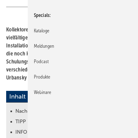
Specials
Kollektoren in der Praxis
Der Markt für Kollektoren bietet
Kataloge
vielfältige Kompaktlösungen auch für die nachträgliche
Installation einer Solarthermieanlage. SHK-Handwerker,
Meldungen
die noch keine Erfahrung damit haben, finden vielfältige
Schulungsangebote am Markt. Eine Übersicht über
Podcast
verschiedene Produkte bietet der Beitrag.
Frank
Produkte
Urbansky
Webinare
Inhalt
Nachgefragt
TIPP
INFO