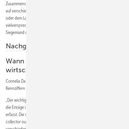
Zusammenspiel von Solarthermie mit Wärmepumpen auch im Hinblick
auf verschiedene Stromlösungen mittels Photovoltaik, Windstrom
oder dem Lastmanagement im Regelenergiemarkt sind für die Zukunft
vielversprechend“, sieht Consolar-Geschäftsführer Andreas
Siegemund mehr als nur warmes Wasser.
Nachgefragt
Wann ist eine Solarthermieanlage
wirtschaftlich?
Cornelia Daniel, Betreiberin des Vergleichsportals Dachgold.at, über
Kennziffern zur Beurteilung der Wirtschaftlichkeit von Solaranlagen
„Der wichtigste Wert zur Beurteilung der Wirtschaftlichkeit ist jener für
die Erträge in der Übergangszeit. Leider wird dieser Wert nirgends
erfasst. Die wichtigste Zahl ist derzeit der sogenannte ACO (Annual
collector output), welcher für drei Bezugsstandorte bei drei
verschiedenen Temperaturniveaus (25°, 50°, 75°) erhoben wird.