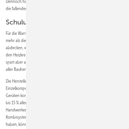
Dennoch hat es die Solarthermie derzeit nicht leicht. Ein Grund sind
die fallenden Ölpreise.
Schulungen für Handwerker
Für die Warmwasserbereitung können richtig dimensionierte Systeme
mehr als die Hälfte des jährlichen Energiebedarfs für das Warmwasser
abdecken, von Mai bis September sogar zu 100 %. Eine Einbindung in
den Heizkreis bedeutet einen finanziell deutlich höheren Aufwand,
spart aber auch mehr ein. Zu dieser Lösung greifen etwa ein Viertel
aller Bauherren.
Die Hersteller bieten sowohl Komplettsysteme als auch
Einzelkomponenten an, die miteinander oder mit vorhandenen
Geräten kombiniert werden können. Je nach Hersteller sind etwa 4
bis 15 % aller verkauften Heizungssysteme Kompakthybride.
Handwerker, die noch keine Erfahrung mit der Installation eines
Kombisystems (Trinkwassererwärmung und Heizungsunterstützung)
haben, können dies erlernen. Die Deutsche Gesellschaft für