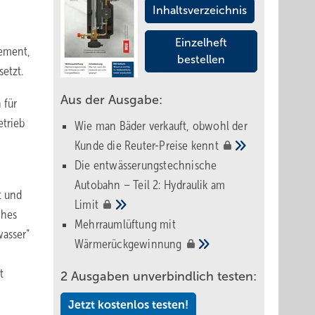
Inhaltsverzeichnis
Einzelheft
gement,
bestellen
etzt.
Aus der Ausgabe:
 für
trieb
Wie man Bäder verkauft, obwohl der
Kunde die Reuter-Preise
kennt
Die entwässerungstechnische
Autobahn – Teil 2: Hydraulik am
t und
Limit
ches
Mehrraumlüftung mit
asser“
Wärmerückgewinnung
t
2 Ausgaben unverbindlich testen:
Jetzt kostenlos testen!