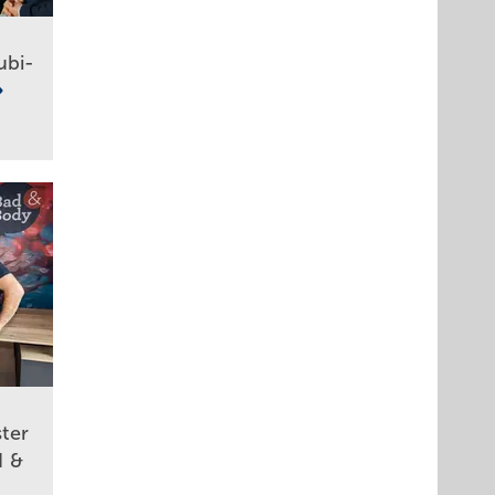
ubi-
ster
d &