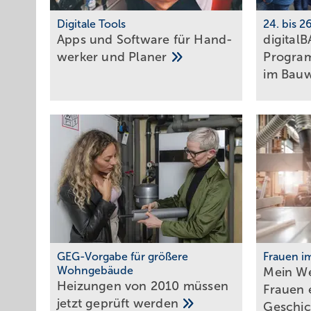
Digitale Tools
24. bis 2
Apps und Soft­ware für Hand­
digital
werker und
Planer
Programm
im
Bau­
GEG-Vorgabe für größere
Frauen i
Wohngebäude
Mein We
Heizungen von 2010 müssen
Frau­en 
jetzt geprüft
werden
Ge­schic