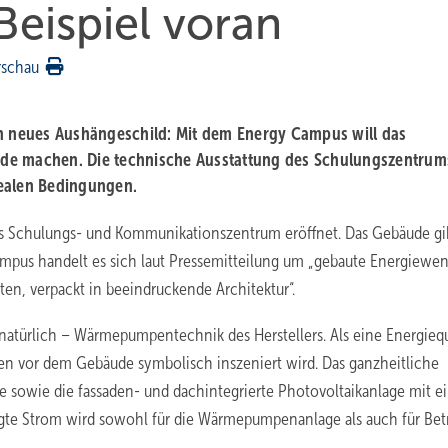
eispiel voran
rschau
ein neues Aushängeschild: Mit dem Energy Campus will das
nde machen. Die technische Ausstattung des Schulungszentrum
realen Bedingungen.
es Schulungs- und Kommunikationszentrum eröffnet. Das Gebäude g
pus handelt es sich laut Pressemitteilung um „gebaute Energiewe
en, verpackt in beeindruckende Architektur“.
 natürlich – Wärmepumpentechnik des Herstellers. Als eine Energieq
en vor dem Gebäude symbolisch inszeniert wird. Das ganzheitliche
 sowie die fassaden- und dachintegrierte Photovoltaikanlage mit e
gte Strom wird sowohl für die Wärmepumpenanlage als auch für Bet