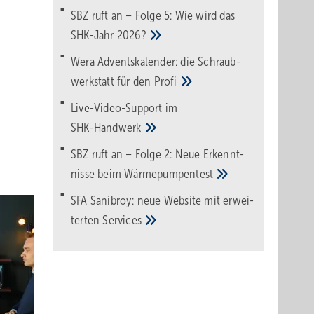
SBZ ruft an – Folge 5: Wie wird das
SHK-Jahr
2026?
Wera Adventskalender: die Schraub­
werk­statt für den
Pro­fi
Live-Video-Support im
SHK-Handwerk
SBZ ruft an – Folge 2: Neue Erkennt­
nisse beim
Wärme­pumpen­test
SFA Sanibroy: neue Web­site mit erwei­
terten
Services