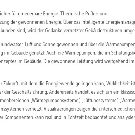
icher für erneuerbare Energie. Thermische Puffer- und
tzung der gewonnenen Energie. Über das intelligente Energiemana
gebunden sind, wird der Gedanke vernetzter Gebäudestrukturen umges
n Grundwasser, Luft und Sonne gewonnen und über die Wärmepumpen
g im Gebäude genutzt. Auch die Wärmepumpen, die im Schulungsbe
iekonzeptes im Gebäude. Die gewonnene Leistung wird weitgehend im
er Zukunft, mit dem die Energiewende gelingen kann, Wirklichkeit is
r der Geschäftsführung. Andererseits handelt es sich um ein klassis
emenbereichen „Wärmepumpensysteme“, „Lüftungssysteme“, „Warmw
nssystemen vernetzt. Visualisierungen zeigen die unterschiedlichen
er Komponenten kann real und in Echtzeit beobachtet und analysier