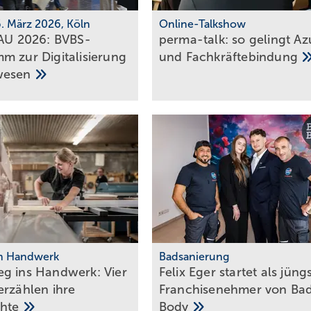
6. März 2026, Köln
Online-Talkshow
BAU 2026: BVBS-
perma-talk: so gelingt Az
 zur Digi­ta­li­sie­rung
und
Fach­kräf­te­bin­dung
wesen
m Handwerk
Badsanierung
g ins Handwerk: Vier
Felix Eger startet als jüng
er­zäh­len ihre
Fran­chise­neh­mer von Ba
h­te
Body