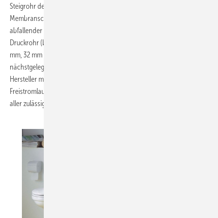
Steigrohr der ­Luftdruck an. Dieser Überdruck löst den
Membranschalter aus, der wiederum den Motor einschaltet. Bei
abfallender Wassersäule schaltet das Gerät wieder aus. Über ein
Druckrohr (bei Aufwärtsförderung) mit geringem Durchmesser, 22
mm, 32 mm oder 40 mm (je nach Modell), werden die Abwässer zum
nächstgelegenen Abwasserkanal befördert. Die Geräte sind je nach
Hersteller mit einer Schneidwerkeinrichtung oder einem
Freistromlaufrad ausgerüstet. Das Flügelrad sorgt für ein Abpumpen
aller zulässigen Stoffe.