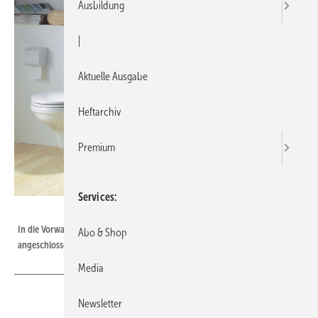
Ausbildung
|
Aktuelle Ausgabe
Heftarchiv
Premium
Services
SFA Sanibroy
In die Vorwandinstallation integrierte Kleinhebeanlage mit direkt
Abo & Shop
angeschlossenem Wandklosett und zwei Zulaufstutzen DN 40.
Media
Newsletter