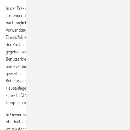
In der Praxis werden diese Kleinhebeanlagen jedoch gerne als
kostengünstige Problemlösung für WC-Räume betrachtet, die
nachträglich in gewerblich genutzten Objekten eingebaut werden. Die
Verwendungsbeschränkung nach DIN EN 12050-3 schließt diesen
Einsatzfall jedoch aus, falls den Nutzern kein weiteres WC oberhalb
der Rückstauebene zur Verfügung steht. Selbst wenn diese Möglichkeit
gegeben sein sollte, darf es sich nicht um einen unkontrollierbaren
Benutzerkreis handeln. Dies hätte eine zu hohe Benutzungsfrequenz
und eventuell auch unsachgemäße Nutzung zur Folge. In einem
gewerblich oder öffentlich genutzten Gebäude, wo die dauernde
Betriebssicherheit gewährleistet sein muss, ist der Einsatz einer
Hebeanlage mit begrenzter Verwendung grundsätzlich tabu. Hier
schreibt DIN EN 12056-4 ausnahmslos den Einsatz einer
Doppelpumpen-Fäkalienhebeanlage vor.
In Gewerbeobjekten werden allerdings auch oftmals in den Etagen
oberhalb der Rückstauebene WC-Räume nachgerüstet, die sich
weitab der nächsten Fall- oder Sammelleitung befinden. Ein dabei