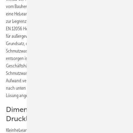
vom Bauherrn häufig geäußerter Vorschlag lautet, das Abwasser über
eine Hebeanlage zu entsorgen. Abgesehen davon, dass Hebeanlagen
zur begrenzten Verwendung dafür nicht konzipiert sind, lässt die DIN
EN 12056 Hebeanlagen oberhalb der Rückstauebene allgemein nur
für außergewöhnliche Sanierungsfälle zu. Denn zunächst gilt hier der
Grundsatz, dass oberhalb der Rückstauebene anfallendes
Schmutzwasser über ein Schwerkraftentwässerungssystem zu
entsorgen ist. Bei Nachrüstungen in Gewerbebauten oder Wohn- und
Geschäftshäusern ist die Verlegung von zusätzlichen
Schmutzwasserleitungen im Bestand oft mit großem baulichen
Aufwand verbunden. Eine Hebeanlage, die das Abwasser im Grunde
nach unten fördern muss, kann aber trotzdem kaum als geeignete
Lösung angesehen werden.
Dimensionierung und Installation der
Druckleitung
Kleinhebeanlagen ermöglichen die Ableitung des anfallenden