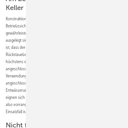
Keller
Konstruktionsbedingt können Kleinhebeanlagen nicht die
Betriebssicherheit konventioneller Fäkalienhebeanlagen
gewährleisten, die für hohen bzw. kontinuierlichen Abwasseranfall
ausgelegt sind. Voraussetzung für den Einsatz einer Kleinhebeanlage
ist, dass der Benutzerkreis klein ist und ihm oberhalb der
Rückstauebene ein weiteres WC zur Verfügung steht. Zusätzlich darf
höchstens ein Handwaschbecken, eine Dusche und ein Bidet
angeschlossen werden. Außerdem bedeutet zur begrenzten
Verwendung, dass sich die Anlage zusammen mit dem
angeschlossenen WC und den anderen angeschlossenen
Entwässerungsgegenständen im selben Raum befindet. Insofern
eignen sich die Fäkalienhebeanlagen zur begrenzten Verwendung
also vorrangig für den Einsatz in privaten Gebäuden. Der ideale
Einsatzfall ist das Zweit-WC im Keller des privaten Wohnhauses.
Nicht für Gewerbebauten geeignet