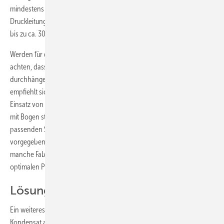
mindestens 10 mm/m verlegt werden. Je nach Höhe der senkrechten
Druckleitungs-Teilstrecke kann die Länge des liegenden Leitungsteils
bis zu ca. 30 m und darüber betragen.
Werden für die Druckleitung Kunststoffrohre verwendet ist darauf zu
achten, dass die Leitung zwischen den Rohrbefestigungen nicht
durchhängen kann, damit sich keine Ablagerungen bilden. Hier
empfiehlt sich die Verwendung von Tragschalen oder auch der
Einsatz von Metallverbundrohr. Richtungsänderungen sollten generell
mit Bogen statt Winkeln ausgeführt werden. Bei der Auswahl des
passenden Stand-WCs muss außerdem die vom Pumpenhersteller
vorgegebene Mindest-Spülwassermenge beachtet werden, da für
manche Fabrikate eine 6-l-Spülung nicht ausreicht, um einen
optimalen Pumpenbetrieb zu gewährleisten.
Lösung für Kondensatableitung
Ein weiteres Einsatzgebiet für Kleinhebeanlagen ist das anfallende
Kondensat aus Brennwertheizgeräten sowie Klima- und Kälteanlagen