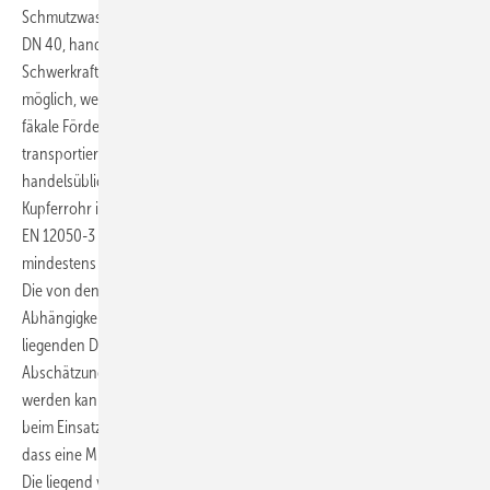
Schmutzwassers über Druckleitungen in den Nennweiten DN 20 bis ­
DN 40, handelsüblich auch DN 80, zu einer entfernt liegenden
Schwerkraftentwässerung. Diese kleinen Rohrdimensionen sind nur
möglich, weil die Anlage mittels einer Schneidwerkeinrichtung das
fäkale Fördergut zerhäckselt und dann in die Abwasserleitung
transportiert. Als Rohrwerkstoffe für die Druckleitung kommen
handelsübliche Kunststoffrohre wie PVC, PP oder PE sowie
Kupferrohr in Betracht. Der Mindest-Innendurchmesser muss laut DIN
EN 12050-3 bei Anlagen mit einer Zerkleinerungseinrichtung
mindestens 20 mm, ohne Schneidwerk mindestens 25 mm betragen.
Die von den Herstellern angegebenen Leitungsdimensionen, in
Abhängigkeit von geodätischer Förderhöhe und der anschließenden
liegenden Druckleitung, bieten einen Anhaltspunkt für die
Abschätzung, über welche Höhe und Distanz das Abwasser entsorgt
werden kann. Wie für alle Hebeanlagen-Druckleitungen gilt es auch
beim Einsatz von Kleinhebeanlagen die Druckleitung so zu bemessen,
dass eine Mindestfließgeschwindigkeit von 0,7 m/s gewährleistet ist.
Die liegend verlegte Förderleitung soll mit einem Gefälle von