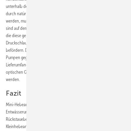
unterhalb der Rückstauebene. Denn kann dieses Kondensat nicht
durch natürliches Gefälle in das Entwässerungssystem abgeleitet
werden, muss es durch Einsatz von Pumpen gehoben werden. Hierfür
sind auf dem Markt sogenannte Kondensathebeanlagen erhältlich,
die diese geringen Abwassermengen über einen dünnen
Druckschlauch (je nach Hersteller 9–14 mm) in die Kanalisation
befördern. Durch entsprechende Materialeigenschaften sind diese
Pumpen gegen das saure Kondensat beständig. Der flexible, meist im
Lieferumfang enthaltene Druckschlauch sollte – allein schon aus
optischen Gründen – beispielsweise in einem Kabelschutzrohr verlegt
werden.
Fazit
Mini-Hebeanlagen sind kompakte Problemlöser und können für die
Entwässerung eines zusätzlichen Bades oberhalb oder unterhalb der
Rückstauebene eingesetzt werden. Es gilt jedoch zu beachten, dass an
Kleinhebeanlagen die ein WC entwässern nur ein Waschbecken, eine