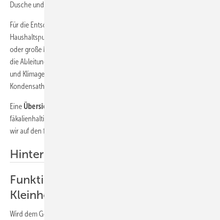
Dusche und ein Bidet angeschlossen werden dürfen.
Für die Entsorgung fäkalienfreier Abwässer bietet der Markt
Haushaltspumpen an, denen heißes Wasser aus der Waschmaschine
oder große Mengen aus der Badewanne nichts ausmachen. Auch für
die Ableitung von anfallendem Kondensat aus Brennwertheizungen
und Klimageräten unterhalb der Rückstauebene stehen spezielle
Kondensathebeanlagen zur Verfügung.
Eine
Übersicht über am Markt verfügbare Kleinhebeanlagen
für
fäkalienhaltige und fäkalienfreie Abwässer sowie für Kondensat haben
wir auf den folgenden Seiten zusammengestellt.
Hintergrund
Funktionsweise einer
Kleinhebeanlage
Wird dem Gerät Wasser zugeführt, steigt gleichzeitig in einem