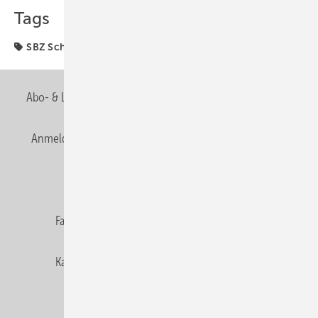
Tags
SBZ Schwerpunkt
Abo- & Leserservice
AGB
Alle Inhalte chronologisch
Anmelden
Anmeldung & Registrierung
Newsletter
Datenschutz
E-Paper
Editor's choice
Fachbeiträge
Gentner Verlag
Impressum
Karriere bei Gentner
Team
Mediaservice
Mitgliedschaften und Engagement