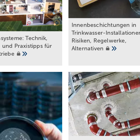
Inn enbeschichtungen in
Trinkwasser-Installatione
systeme: Technik,
Risiken, Regelwerke,
und Praxistipps für
Alternativen
triebe