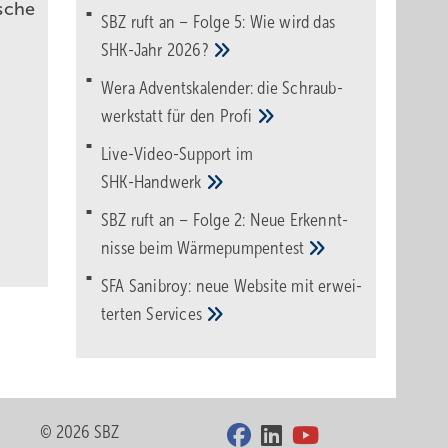
sche
SBZ ruft an – Folge 5: Wie wird das
SHK-Jahr
2026?
Wera Adventskalender: die Schraub­
werk­statt für den
Pro­fi
Live-Video-Support im
SHK-Handwerk
SBZ ruft an – Folge 2: Neue Erkennt­
nisse beim
Wärme­pumpen­test
SFA Sanibroy: neue Web­site mit erwei­
terten
Services
© 2026 SBZ