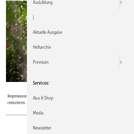
Ausbildung
|
Aktuelle Ausgabe
Heftarchiv
Premium
Services
Bild: Getty Images/skynesher
Regenwassernutzung kann die Gebühren für Trink- und Abwasser
Abo & Shop
reduzieren.
Media
Newsletter