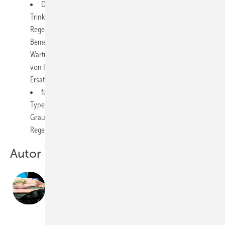
DIN EN 16 941-1:2018-06. Vor-Ort Anlagen für Nicht-
Trinkwasser – Teil 1: Anlagen für die Verwendung von
Regenwasser. Diese ­europäische Norm legt Planung,
Bemessung, Einbau, Kennzeichnung, Inbetriebnahme und
Wartung von Regenwassernutzungs­anlagen zur Verwendung
von ­Regenwasser für verschiedene Nutzungen vor Ort als
Ersatz für Trinkwasser fest. Beuth Verlag. Berlin, 2018.
fbr-Marktübersicht. Ein Produktkatalog von Fabrikaten und
Typen unterschiedlicher Hersteller, u. a. zu Regenwasser- und
Grauwasserrecycling. Hrsg.: Fachvereinigung Betriebs- und
Regenwassernutzung e.V. (fbr). Darmstadt, 2019.
Autor
Dipl.-Ing.
Klaus W. König
ist öffentlich bestellter und vereidigter
Sachverständiger für die Bewirtschaftung und Nutzung
von Regenwasser, Architekt und Fachbuchautor;