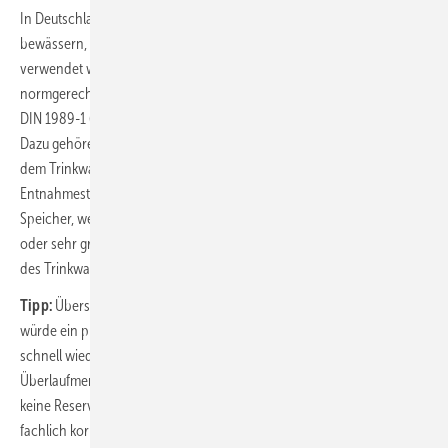
In Deutschland darf von Gesetzes wegen für die Zwecke Garten
bewässern, WC spülen oder Wäsche waschen Regenwasser
verwendet werden, wenn die Anlagen zur Regenwassernutzung
normgerecht gebaut sind, das heißt die technischen Vorgaben der
DIN 1989-1 (1), zukünftig der DIN EN 16 941-1 (2) eingehalten werden.
Dazu gehören unter anderem der freie Auslauf bei Nachspeisung aus
dem Trinkwassernetz und die ­Kennzeichnung von Leitungen und
Entnahmestellen. Kommt regelmäßig genug Regenertrag in den
Speicher, weil vor Ort überdurchschnittlich viel Niederschlag fällt
oder sehr große Dachflächen vorhanden sind, können maximal 50 %
des Trinkwassers ersetzt werden.
Tipp:
Übersteigt der Ertrag den Bedarf Monat für Monat deutlich,
würde ein preiswerter kleiner Speicher genügen, denn er füllt sich
schnell wieder. Allerdings muss dann mit häufigen und großen
Überlaufmengen gerechnet werden. Und für Trockenperioden ist
keine Reserve vorhanden. Deshalb immer Regenspeichergröße
fachlich korrekt auslegen.