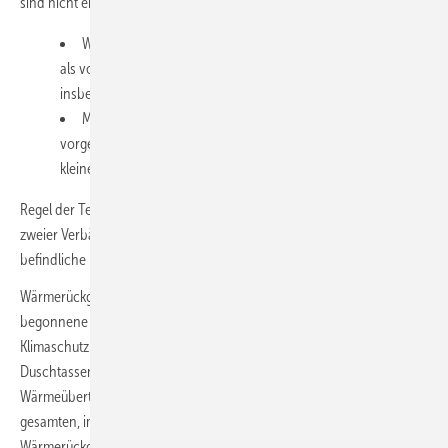
sind nicht erforderlich. Zwei Systeme haben sich etabliert:
Wirbelbett- bzw. belüftete Festbettanlagen, Besonderheit:
als vorgefertigte Haustechnik-Module seit 20 Jahren am Markt,
insbesondere für Projekte ab ca. 40 Nutzern geeignet.
Membrananlagen/Ultrafiltration, Besonderheit: als
vorgefertigte Haustechnik seit 15 Jahren am Markt, auch für
kleine Projekte geeignet.
Regel der Technik ist das inhaltsgleiche Hinweis- bzw. Merkblatt
zweier Verbände (fbr-H 202 und DWA-M 277), bis die in Vorbereitung
befindliche DIN EN 16 941-2 ­veröffentlicht ist.
Wärmerückgewinnung aus Grauwasser: Das am 1. März 2018
begonnene und vorerst auf drei Jahre begrenzte staatliche
Klimaschutz-Förderprogramm bezuschusst Dusch­rinnen,
Duschtassen und Duschrohre, jeweils in Kombination mit einem
Wärmeübertrager sowie Anlagen zur Wärmerückgewinnung aus dem
gesamten, im Gebäude anfallenden Grauwasser, das einer
Wärmerückgewinnung unterzogen wird – sofern ein zweites