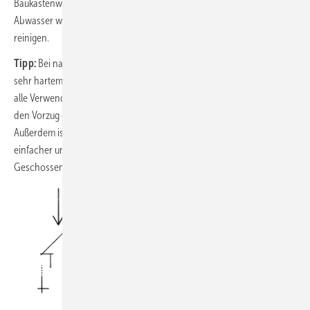
Baukastenwaschmitteln das Weglassen des Enthärters. Damit wird das
Abwasser weniger mit Tensiden belastet, die Kläranlage muss weniger
reinigen.
Tipp:
Bei nachträglicher Installation der Regenwassertechnik und
sehr hartem Trinkwasser, falls nicht genug Niederschlagswasser für
alle Verwendungszwecke zur Verfügung steht, der Waschmaschine
den Vorzug geben. Neben Wasser wird dabei viel Waschmittel gespart.
Außerdem ist der Anschluss an das separate Leitungsnetz meist
einfacher und kürzer als bei den Spülkästen der Toiletten in mehreren
Geschossen des Hauses.