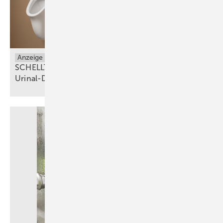
Anzeige
Sanitäranlagen
SCHELLTRONIC E² – der innovative Aufputz-
Urinal-Druckspüler für moderne
Sanitäranlagen