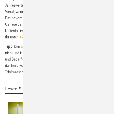
Jahreswerte ermittelt und ergibt einen etwa drei Wochen reichenden
Vorrat, wenn der Speicher voll war und es in dieser Zeit nicht regnet.
Das ist vom Kosten-Nutzen-Verhältnis her die sinnvollste Formel.
Genaue Berechnungen bieten Speicher- und Anlagenhersteller
kostenlos im Internet an, alternativ die unabhängige Fachvereinigung
fbr unter
https://regenwasser-experten.fbr.de/
.
Tipp:
Den letzten Tropfen von Starkregenfällen zu sammeln gelingt
nicht und ist ökonomisch nicht sinnvoll. Anzustreben ist, dass Ertrag
und Bedarf etwa gleich groß sind. Dann ist der Nutzungsgrad optimal,
das heißt wenig Regenwasser geht in den Überlauf und wenig
Trinkwasser muss nachgespeist werden.
Lesen Sie auch: