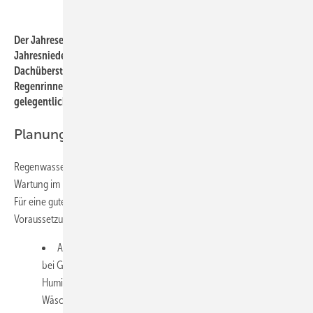
Bild: König
Der Jahresertrag an Regenwasser ist das Produkt aus
Jahresniederschlag des Ortes x Auffangfläche (Grundriss mit
Dachüberstand bzw. horizontale Projektion zwischen den
Regenrinnen) x Minderungsfaktor für Benetzungsverluste und
gelegentlichen Speicherüberlauf.
Planung und Ausführung
Regenwassernutzungsanlagen sind „Lowtech“, benötigen wenig
Wartung im Betrieb, allerdings fundiertes Wissen bei Planung und Bau.
Für eine gute Wasserqualität gelten unter anderem folgende
Voraussetzungen:
Als Sammelflächen nur Dachflächen nutzen. Doch Vorsicht
bei Gründachabflüssen: Sie enthalten in der Regel
Huminstoffe, die das Wasser färben, und sind daher für das
Wäschewaschen nicht geeignet.