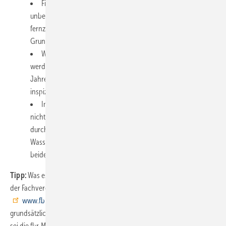
Filter zwischen Sammelfläche und Wasservorrat sind
unbedingt nötig, um grobe Verunreinigungen vom Speicher
fernzuhalten. Je nach Fabrikat sitzen sie in der Fallleitung, in der
Grundleitung oder im Speicher am Ende des Zulaufrohres.
Wartung: Filter müssen mehrmals jährlich manuell gereinigt
werden. Die Säuberung der Zisterne genügt dann alle zehn
Jahre. Einmal jährlich sollten Sammelflächen und Regenrinnen
inspiziert werden.
Im Speicher Licht und Wärme vermeiden. Zulauf, falls dies
nicht durch einen Filter innerhalb des Speichers geschieht,
durch Formstücke beruhigen sowie Betriebswasser nahe der
Wasseroberfläche mit schwimmender Entnahme ansaugen –
beides, um das Aufwirbeln des Sediments zu vermeiden.
Tipp:
Was es sonst noch zu beachten gilt, zeigen die Informationen
der Fachvereinigung Betriebs- und Regenwassernutzung e. V. (fbr) auf
www.fbr.de/publikationen/fbr-top-reihe/
. Wer sich vorab
grundsätzlich über einzelne Komponenten orientieren möchte, dem
sei die fbr-Marktübersicht empfohlen. Etwa 400 Produkte werden