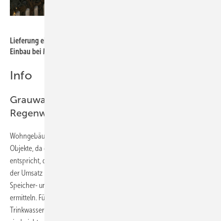
Bild: Mall
Lieferung eines Regenspeichers aus Beton zum nachträglichen
Einbau bei Modernisierung und Renovierung.
Info
Grauwasser, Alternative und Ergänzung zu
Regenwasser
Wohngebäude, Sporthallen und Beherbergungsbetriebe sind ideale
Objekte, da dort der Ertrag aus Körperreinigung dem Bedarf
entspricht, der bei Raumreinigung und WC-Spülung entsteht – und
der Umsatz meist innerhalb 24 Stunden erfolgt. Die optimale
Speicher- und Anlagengröße lässt sich durch Computersimulation
ermitteln. Für die Menge des genutzten Grauwassers wird sowohl
Trinkwasser- als auch Abwassergebühr gespart. Zusätzliche Zähler