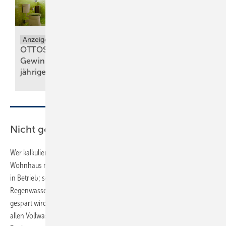
Wärme, Kälte,
Anzeige
OTTOSEAL® S 100:
Wasser und Strom –
Gewinnspiel zum 50-
vorsätzlich
jährigen
Jubiläum
nachhaltig
Nicht genug Regenertrag?
Wer kalkuliert, stellt schnell fest, dass die Toilettenspülung im
Wohnhaus mehr Trinkwasser spart als der Hausgarten, weil ganzjährig
in Betrieb; so auch die Waschmaschine, bei der im
Regenwasserbetrieb noch zusätzlich Waschmittel und damit Geld
gespart wird. Denn das weiche Niederschlagswasser ermöglicht bei
allen Vollwaschmitteln die Minimaldosierung und bei