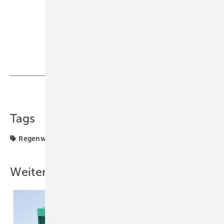
88662 Überlingen, Telefon (0 75 51) 61-3 05,
www.klauswkoenig
.
Bild: König
Teilen
Link kopieren
Tags
Regenwasser
Sanitär
Weitere Inhalte