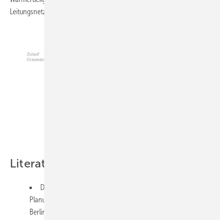
Leitungsnetz (Grauwassernetz) installiert ist.
Bild: iWater Wassertechnik
Literatur
DIN 1989-1:2002-04. Regenwassernutzungsanlagen, Teil 1:
Planung, Ausführung, Betrieb und Wartung. Beuth Verlag.
Berlin, April 2002