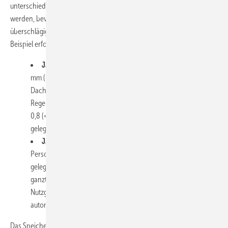
unterschiedliche Varianten der Nutzung durchgespielt und diskutiert
werden, bevor die Entscheidung für die Verwendung fällt. Die
überschlägige Bemessung der Anlagengröße kann gemäß folgendem
Beispiel erfolgen:
Jahresertrag in Liter:
Jahresniederschlag des Ortes in
mm (= l/m²) x Auffangfläche in m² (Grundriss mit
Dachüberstand bzw. horizontale Projektion zwischen den
Regenrinnen) x Minderungsfaktor
0,8 (= 20 % Abschlag für Benetzungsverluste und
gelegentlichen Speicher­überlauf)
Jahresbedarf in Liter:
Personenzahl x ­Tagesbedarf pro
Person x 365 Tage (gelegentliche Abwesenheit gleicht
gelegentliche Besucher aus). Tagesbedarf/Person: WC
ganztägig zu Hause 24 l, Waschmaschine 10 l. Pro m²
Nutzgarten addiert man einen Jahresbedarf von 60 l, bei
automatisch beregneter Grünfläche bis zu 200 l.
Das Speichervolumen wird mit 6 % vom kleineren der beiden