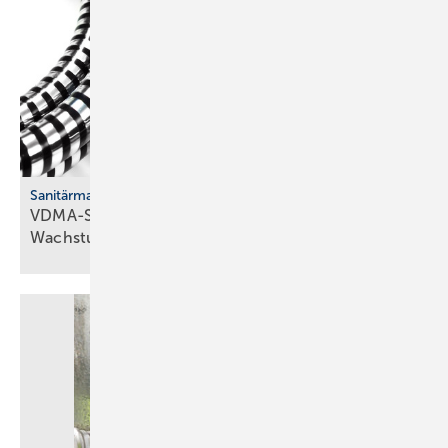
Sanitärmarkt
VDMA-Studie: Han­dels­mar­ken er­rei­chen
Wachs­tums­gren­zen