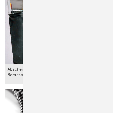
Abscheideranlagen für Fette – Teil 2:
Bemessungsgrundsätze