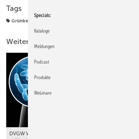
Tags
Specials
Grünbeck
Sanitär
Kataloge
Weitere Inhalte
Meldungen
Podcast
Produkte
Webinare
DVGW W 551-1 (A): Probennahmen