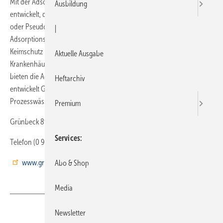
Mit der Adsorptionsanlage safeliQ:EA30 hat Grünbeck ein Verfahren
Ausbildung
entwickelt, das Erreger (beispielsweise Legionellen, E.coli-Bakterien
oder Pseudomonaden) aus dem Trinkwasser entfernt. Die
|
Adsorptionsanlage sorgt laut Anbieter für 99,999-prozentigen
Keimschutz im Trinkwasser. Gerade in sensiblen Bereichen, wie
Aktuelle Ausgabe
Krankenhäusern, Pflegeheimen oder öffentlichen Einrichtungen,
bieten die Adsorber Schutz vor Keimen und Bakterien. Darüber hinaus
Heftarchiv
entwickelt Grünbeck Systemlösungen zum hygienischen Schutz von
Prozesswässern.
Premium
Grünbeck 89420 Höchstädt
Services
Telefon (0 90 74) 41-4 11
www.gruenbeck.de
Abo & Shop
Media
Newsletter
Teilen
Link kopieren