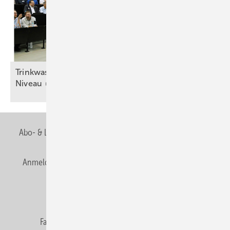
Trinkwasser schützen – auf möglichst hohem
Niveau
Abo- & Leserservice
AGB
Alle Inhalte chronologisch
Anmelden
Anmeldung & Registrierung
Newsletter
Datenschutz
E-Paper
Editor's choice
Fachbeiträge
Gentner Verlag
Impressum