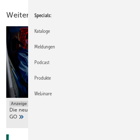
Weitere Inhalte
Specials
Kataloge
Meldungen
Podcast
Produkte
Webinare
Anzeige
Die neuen Grundfos ALPHA1 GO und ALPHA2
GO