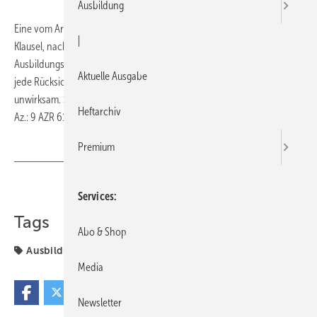
Ausbildung
Eine vom Arbeitgeber in einem Formulararbeitsvertrag aufgestellte
|
Klausel, nach welcher der Arbeitnehmer vom Arbeitgeber getragene
Ausbildungskosten bei Beendigung des Arbeitsverhältnisses ohne
Aktuelle Ausgabe
jede Rücksicht auf den Beendigungsgrund zurückzahlen muss, ist
unwirksam. Sie benachteiligt den Arbeitnehmer unangemessen (BAG,
Heftarchiv
Az.: 9 AZR 610/05).
Premium
Teilen
Link kopieren
Services
Tags
Abo & Shop
Ausbildung
Betrieb + Organisation
Recht
Media
Newsletter