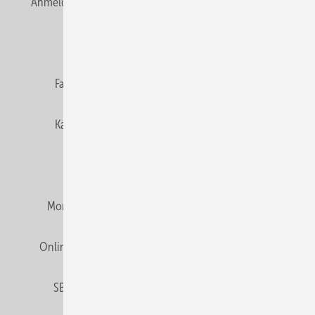
Anmelden
Anmeldung & Registrierung
Newsletter
Datenschutz
E-Paper
Editor's choice
Fachbeiträge
Gentner Verlag
Impressum
Karriere bei Gentner
Team
Mediaservice
Mitgliedschaften und Engagement
Montagezeiten Heizung
Montagezeiten Sanitär
Online Mediadaten
Privacy Manager
RSS-Feed
SBZ abonnieren
Veranstaltungen / Webinare