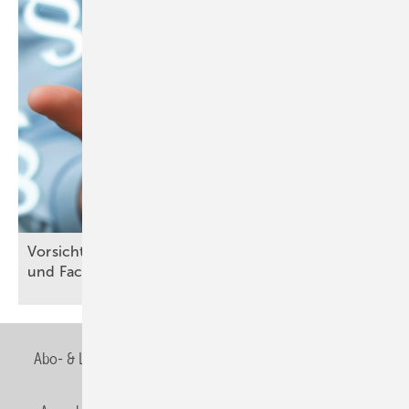
Vo rsicht, Falle: Bauleiter-, Fachbauleitererklärung
und
Fachunternehmererklärung
Abo- & Leserservice
AGB
Alle Inhalte chronologisch