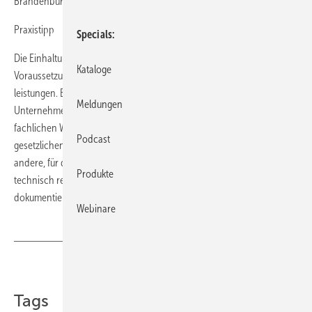
Brandenburg, 02.10.2008 – 12 U 92/08).
Praxistipp
Specials
Die Einhaltung der gesetzlichen und behördlichen Bestimmungen ist
Kataloge
Voraussetzung der Mangelfreiheit bei der Erbringung von Werk­
leistungen. Bei der Prüfung der Vertragsunterlagen ist der SHK-
Meldungen
Unternehmer gut beraten, unter Anwendung seines (vorausgesetzten)
fachlichen Wissens, die Nichteinhaltung oder Abweichung von
Podcast
gesetzlichen und behördlichen Bestimmungen und Verstöße gegen
andere, für die Erreichung des werkvertraglich geschuldeten Erfolgs
Produkte
technisch relevanten Bestimmungen zu rügen und dies auch zu
dokumentieren.
Webinare
Teilen
Link kopieren
Tags