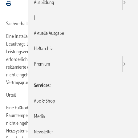
Ausbildung
|
Sachverhalt
Aktuelle Ausgabe
Eine Installateurfirma war mit der Erstellung einer Fußbodenheizung
beauftragt. Das für die Umsetzung des Vertrages vorliegende
Heftarchiv
Leistungsverzeichnis hielt die Firma als Grundlage ein. Auch die
erforderlichen Raumtemperaturen wurden erreicht. Dennoch
Premium
reklamierte der Auftraggeber Mängel, weil nach seiner Sicht die EnEV
nicht eingehalten war. Es entstand die Frage, ob die Umsetzung der
Vertragsgrundlagen für eine mangelfreie Leistung ausreichend ist.
Services
Urteil
Abo & Shop
Eine Fußbodenheizung ist mangelhaft, wenn zwar die erforderliche
Raumtemperatur erreicht wird, jedoch die Anforderungen der EnEV
Media
nicht eingehalten werden. Dies gilt auch, wenn das eingebaute
Heizsystem der vertraglichen Vereinbarung entspricht (OLG
Newsletter