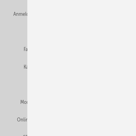
Anmelden
Anmeldung & Registrierung
Newsletter
Datenschutz
E-Paper
Editor's choice
Fachbeiträge
Gentner Verlag
Impressum
Karriere bei Gentner
Team
Mediaservice
Mitgliedschaften und Engagement
Montagezeiten Heizung
Montagezeiten Sanitär
Online Mediadaten
Privacy Manager
RSS-Feed