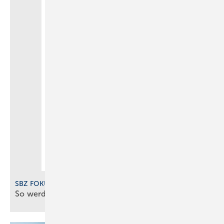
SBZ FOKUS Digitalisierung 2025
So werden SHK-Betriebe digital gut
gemanagt