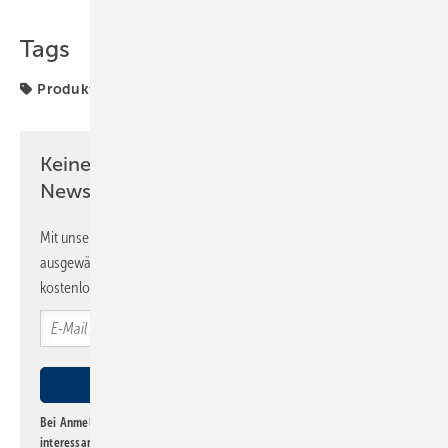
Teilen
Link kopieren
Tags
Produkte
Wilo
Keine Zeit? Kein Problem mit dem SBZ
Newsletter!
Mit unserem Newsletter erhalten Sie regelmäßig von uns
ausgewählte Informationen und Neuigkeiten, gebündelt und
kostenlos direkt ins Postfach.
Bei Anmeldung zu diesem Newsletter bin ich damit einverstanden, über
interessante Verlags- und Online-Angebote
der Marken der Alfons W.