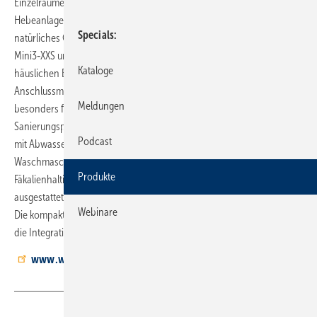
Einzelraumentwässerung hat Wilo neu im Programm. Die
Hebeanlagen kommen zum Einsatz, wenn eine Entwässerung über ein
Specials
natürliches Gefälle nicht möglich ist. Die Versionen DrainLift Mini3‑XS,
Mini3‑XXS und Mini5‑XS/C können fäkalienfreie Abwässer aus dem
Kataloge
häuslichen Bereich zuverlässig entsorgen. Mit den vielfältigen
Anschlussmöglichkeiten sind sie flexibel einsetzbar und eignen sich
Meldungen
besonders für den Einbau in Modernisierungs- und
Sanierungsprojekten. Es können je nach Baugröße bis zu drei Zuläufe
Podcast
mit Abwasser von Waschbecken, Dusche, Badewanne,
Waschmaschine oder auch Spülmaschine angeschlossen werden.
Produkte
Fäkalienhaltiges häusliches Abwasser entsorgen die mit Schneidwerk
ausgestatteten Hebeanlagen DrainLift Mini3‑XS/WC und Mini5 XS/WC.
Webinare
Die kompakte Bauweise und die geringen Abmessungen ermöglichen
die Integration der Anlagen in eine gängige Vorwandinstallation.
www.wilo.de