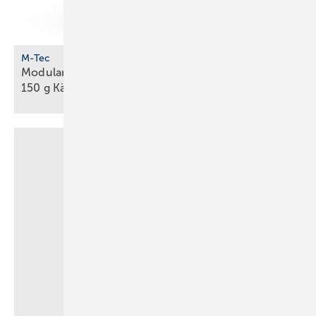
M-Tec
Modulare Propan-Wärmepumpe unter
150 g Kältemittel für
Innenaufstellung