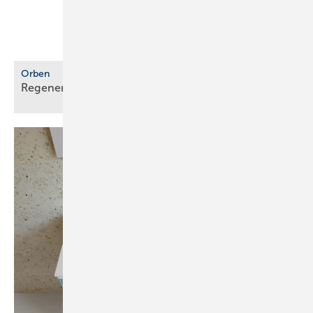
Orben
Regenerierbares Harz für
Nachspeisekartuschen