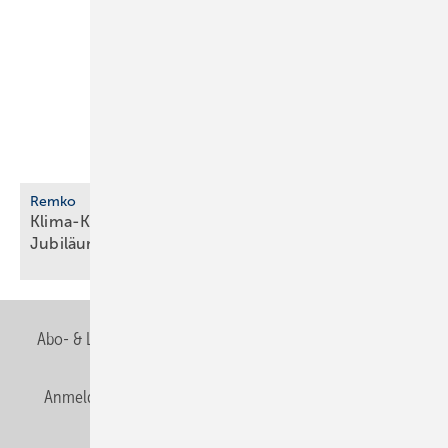
Remko
Klima-Komplettpaket als limitierte
Jubiläumsserie
Abo- & Leserservice
AGB
Alle Inhalte chronologisch
Anmelden
Anmeldung & Registrierung
Newsletter