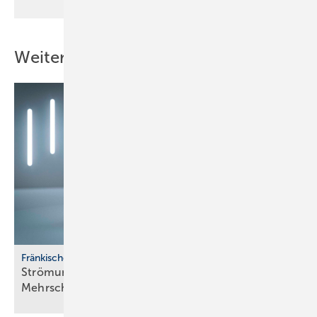
Weitere Inhalte
Fränkische
Strömungsoptimiertes
­Mehrschichtverbundrohrsystem