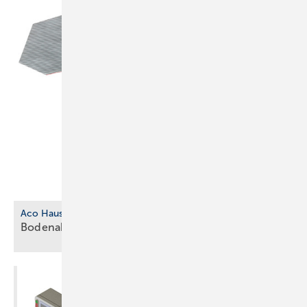
Aco Haustechnik
Bodenablauf aus biobasiertem
Kunststoff