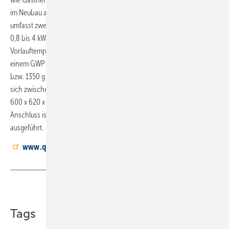
im Neubau als auch in der Sanierung eingesetzt werden. Die Baureihe
umfasst zwei Modelle: Die ­QE-4 erreicht eine Nennwärmeleistung von
0,8 bis 4 kW, die ­QE-6 liegt bei 1 bis 6 kW. Die maximale
Vorlauftemperatur beträgt 58 °C. Als Kältemittel kommt ­R513A mit
einem GWP von 631 zum Einsatz, die Füllmenge liegt bei 1200 g (QE-4)
bzw. 1350 g (QE-6). Der Schallleistungspegel nach EN 12102 bewegt
sich zwischen 40 und 54 dB(A). Beide Geräte messen
600 x 620 x 2050 mm und wiegen 160 bzw. 170 kg. Der elektrische
Anschluss ist wahlweise einphasig (230 V) oder dreiphasig (400 V)
ausgeführt.
www.qvantum.com
Teilen
Link kopieren
Tags