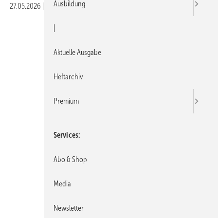
Ausbildung
27.05.2026
|
Veröffentlicht in
Ausgabe 05-2026
|
Druckvorschau
|
Aktuelle Ausgabe
Heftarchiv
Premium
Services
Abo & Shop
Media
Newsletter