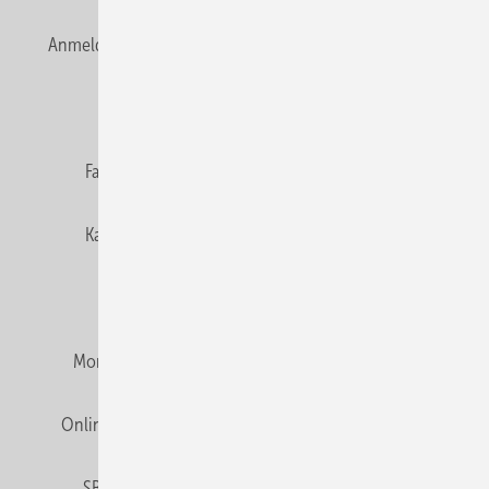
Anmelden
Anmeldung & Registrierung
Newsletter
Datenschutz
E-Paper
Editor's choice
Fachbeiträge
Gentner Verlag
Impressum
Karriere bei Gentner
Team
Mediaservice
Mitgliedschaften und Engagement
Montagezeiten Heizung
Montagezeiten Sanitär
Online Mediadaten
Privacy Manager
RSS-Feed
SBZ abonnieren
Veranstaltungen / Webinare