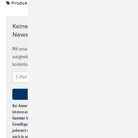
Produkte
Keine Zeit? Kein Problem mit dem SBZ
Newsletter!
Mit unserem Newsletter erhalten Sie regelmäßig von uns
ausgewählte Informationen und Neuigkeiten, gebündelt und
kostenlos direkt ins Postfach.
Bei Anmeldung zu diesem Newsletter bin ich damit einverstanden, über
interessante Verlags- und Online-Angebote
der Marken der Alfons W.
Gentner Verlag GmbH & Co. KG
informiert zu werden. Diese
Einwilligung kann ich jederzeit widerrufen und eine Abmeldung ist
jederzeit möglich. Informationen zum Umgang mit Daten finden Sie
auch in unserer
Datenschutzerklärung
.