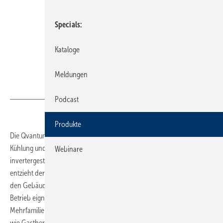
Specials
Kataloge
Meldungen
Bild: Qvantum
Podcast
Produkte
Die Qvantum QE ist eine Abluft-Wärmepumpe, die Heizung, Lüftung,
Kühlung und Warmwasserbereitung in einem Gerät vereint. Die
Webinare
invertergesteuerte Wärmepumpe mit integriertem Pufferspeicher
entzieht der Abluft Energie und passt ihre Leistung automatisch an
den Gebäudebedarf an. Durch die Innenaufstellung und den leisen
Betrieb eignet sich die Anlage für dicht bebaute Wohngebiete,
Mehrfamilienhäuser sowie für den Austausch bestehender Systeme
wie Gasthermen in Niedertemperatur-Anwendungen. Sie kann sowohl