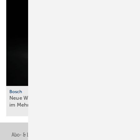
Bosch
Neue Wärmepumpengeneration für mehr ­Effizienz
im
Mehrfamilienhaus
Abo- & Leserservice
AGB
Alle Inhalte chronologisch