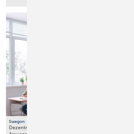
Swegon
Dezentrales Lüftungsgerät für flexible