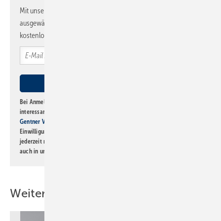
Mit unserem Newsletter erhalten Sie regelmäßig von uns
ausgewählte Informationen und Neuigkeiten, gebündelt und
kostenlos direkt ins Postfach.
Bei Anmeldung zu diesem Newsletter bin ich damit einverstanden, über
interessante Verlags- und Online-Angebote
der Marken der Alfons W.
Gentner Verlag GmbH & Co. KG
informiert zu werden. Diese
Einwilligung kann ich jederzeit widerrufen und eine Abmeldung ist
jederzeit möglich. Informationen zum Umgang mit Daten finden Sie
auch in unserer
Datenschutzerklärung
.
Weitere Inhalte