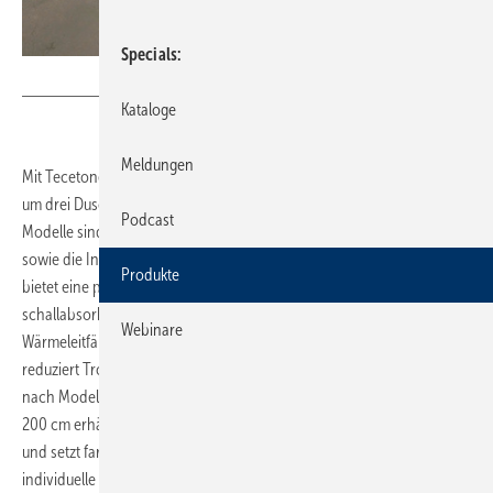
Specials
Bild: Tece
Kataloge
Meldungen
Mit ­Tecetones, ­Teceup und ­Tececore erweitert Tece sein Sortiment
um drei Duschflächen aus Mineralguss für Neubau und Sanierung. Die
Podcast
Modelle sind für den bodenebenen Einbau, die Montage auf Estrich
sowie die Installation auf vorhandenen Fliesen ausgelegt. Mineralguss
Produkte
bietet eine pflegeleichte, rutschhemmende Oberfläche sowie
schallabsorbierende Eigenschaften und eine geringe
Webinare
Wärmeleitfähigkeit. Dadurch fühlt sich das Material warm an und
reduziert Tropf- und Fließgeräusche im Bad. Die Duschflächen sind je
nach Modell in Breiten von 70 bis 110 cm sowie Längen von 80 bis
200 cm erhältlich. Tones ist in 20 Basis- und Trendfarben verfügbar
und setzt farb­liche Akzente in der Badgestaltung. Up ermöglicht das
individuelle Zuschneiden nicht sichtbarer Kanten, etwa für Nischen