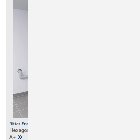
Ritter Energie
Hexagonaler Solarspeicher mit Effi zienzklasse
A+