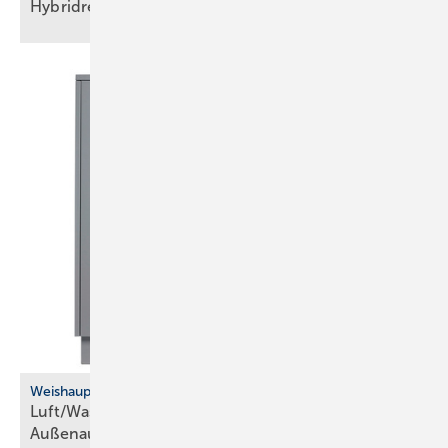
Hybridregelung
Weishaupt
Luft/Wasser-Wärmepumpe für die
­Außenaufstellung