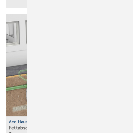
Aco Haustechnik
Fettabscheider mit separatem