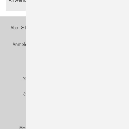
Anwendungen
Abo- & Leserservice
AGB
Alle Inhalte chronologisch
Anmelden
Anmeldung & Registrierung
Newsletter
Datenschutz
E-Paper
Editor's choice
Fachbeiträge
Gentner Verlag
Impressum
Karriere bei Gentner
Team
Mediaservice
Mitgliedschaften und Engagement
Montagezeiten Heizung
Montagezeiten Sanitär