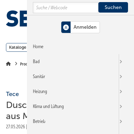
Springe
Springe
Springe
Search
auf
auf
auf
Hauptinhalt
Hauptmenü
SiteSearch
MENÜ
Home
Kataloge
Meldungen
Podcast
Produkte
Webin
Bad
Produkte
Sanitär
Heizung
Tece
Duschflächen
Klima und Lüftung
aus Mineralguss
Betrieb
27.05.2026
|
Veröffentlicht in
Ausgabe 05-2026
|
Druckvorschau