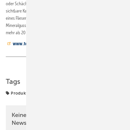
oder Schächte. Bei Core können dank durchgefärbtem Material auch
sichtbare Kanten angepasst werden, beispielsweise zur Aufnahme
eines Fliesenrasters. Die neuen Duschflächen basieren auf der
Mineralguss-Kompetenz des spanischen Herstellers Hidrobox, der seit
mehr als 20 Jahren entsprechende Produkte entwickelt.
www.tece.de
Teilen
Link kopieren
Tags
Produkte
Keine Zeit? Kein Problem mit dem SBZ
Newsletter!