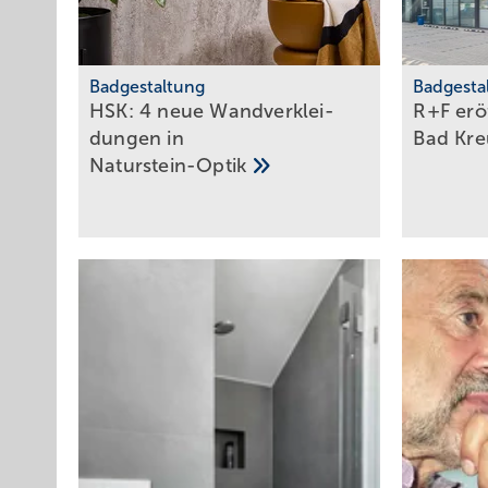
Badgestaltung
Badgesta
HSK: 4 neue Wand­ver­klei­
R+F erö
dun­gen in
Bad
Kre
Natur­stein-Optik