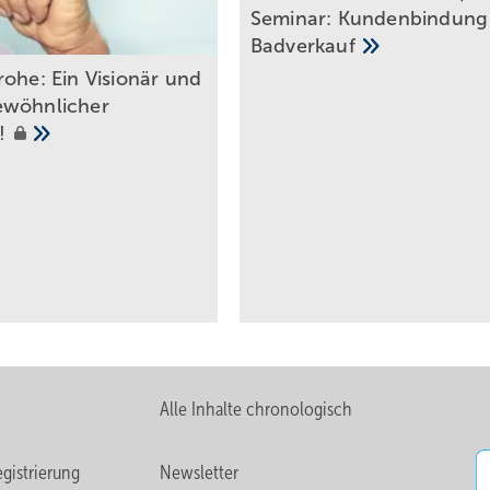
Seminar: Kun­den­bin­dung
Bad­ver­kauf
rohe: Ei n Visionär und
ewöhnlicher
!
Alle Inhalte chronologisch
gistrierung
Newsletter