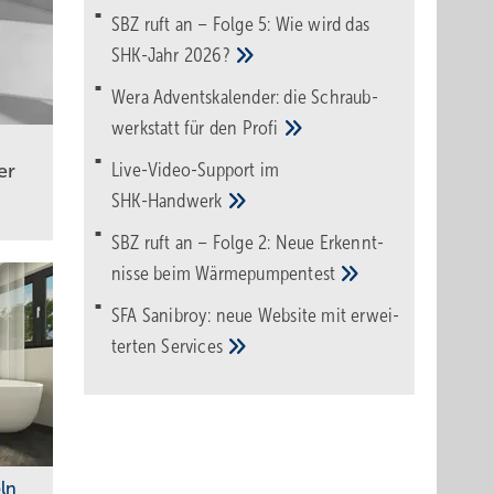
SBZ ruft an – Folge 5: Wie wird das
SHK-Jahr
2026?
Wera Adventskalender: die Schraub­
werk­statt für den
Pro­fi
Live-Video-Support im
er
SHK-Handwerk
SBZ ruft an – Folge 2: Neue Erkennt­
nisse beim
Wärme­pumpen­test
SFA Sanibroy: neue Web­site mit erwei­
terten
Services
ln