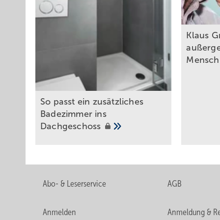
Kla us G
außerg
Mensch
So p asst ein zusätzliches
Badezimmer ins
Dachgeschoss
Abo- & Leserservice
AGB
Anmelden
Anmeldung & Re