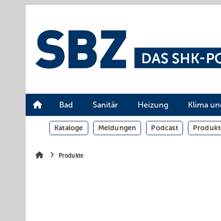
Springe
Springe
Springe
auf
auf
auf
Hauptinhalt
Hauptmenü
SiteSearch
Bad
Sanitär
Heizung
Klima un
Kataloge
Meldungen
Podcast
Produkt
Produkte