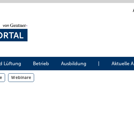
d Lüftung
Betrieb
Ausbildung
|
Aktuelle 
e
Webinare