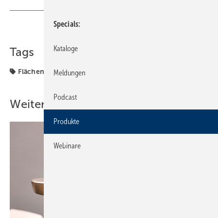
Specials
Teilen
Link kopieren
Kataloge
Tags
Flächenheizung
Produkte
Meldungen
Podcast
Weitere Inhalte
Produkte
Webinare