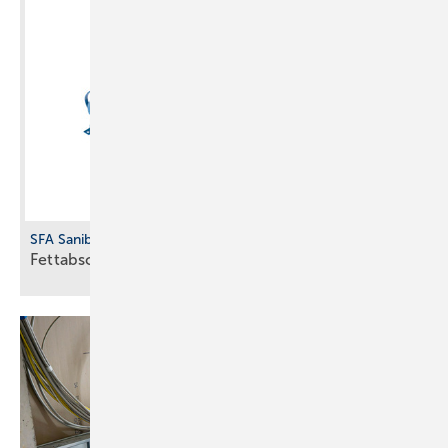
SFA Sanibroy
Fettabscheider für
Freiaufstellung