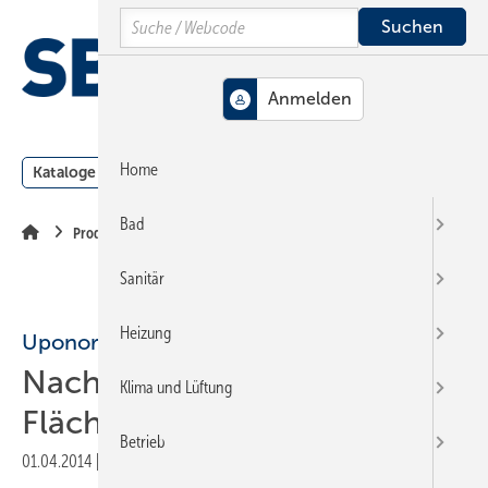
Springe
Springe
Springe
Search
auf
auf
auf
Hauptinhalt
Hauptmenü
SiteSearch
MENÜ
Home
Kataloge
Meldungen
Podcast
Produkte
Webin
Bad
Produkte
Sanitär
Heizung
Uponor
Nachrüsteinheit für
Klima und Lüftung
Flächenheizungen
Betrieb
01.04.2014
|
Veröffentlicht in
Ausgabe 07-2014
|
Druckvorschau