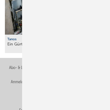
Tanos
Ein Gürtel für alle
Fälle
Abo- & Leserservice
AGB
Alle Inhalte chronologisch
Anmelden
Anmeldung & Registrierung
Newsletter
Datenschutz
E-Paper
Editor's choice