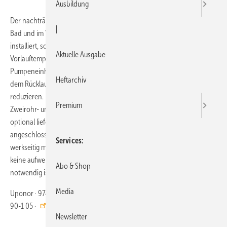
Ausbildung
Der nachträgliche Einbau einer Flächenheizung bringt vor allem im
|
Bad und im Wohnbereich mehr Komfort. Sind zusätzlich Heizkörper
installiert, so lassen sich die erforderlichen hohen
Aktuelle Ausgabe
Vorlauftemperaturen (bis 90 °C) mit der Regelungs- und
Pumpeneinheit Fluvia T Push-12 durch Beimischung von Wasser aus
Heftarchiv
dem Rücklauf für den Betrieb einer Niedertemperaturheizung
2
reduzieren. Eine Einheit regelt bis zu 30m
Fläche und kann an
Premium
Zweirohr- und Einrohrsysteme angeschlossen werden. Mit dem
optional lieferbaren Y-Verbindungsstück kann die Anzahl der
angeschlossenen Heizkreise erweitert werden. Die Einheit ist
Services
werkseitig mit einer Schall- und Wärmedämmung ausgestattet, sodass
keine aufwendige Dämmung an schwer zugänglichen Stellen
Abo & Shop
notwendig ist.
Media
Uponor · 97437 Haßfurt · Telefon (0 95 21) 6 90-0 · Telefax (0 95 21) 6
90-1 05 ·
https://www.uponor.com/de-de
Newsletter