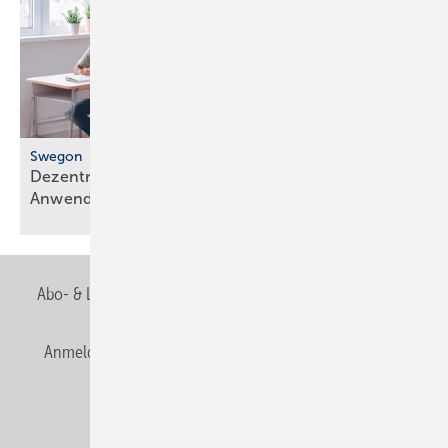
Swegon
Dezentrales Lüftungsgerät für flexible
Anwendungen
Abo- & Leserservice
AGB
Alle Inhalte chronologisch
Anmelden
Anmeldung & Registrierung
Newsletter
Datenschutz
E-Paper
Editor's choice