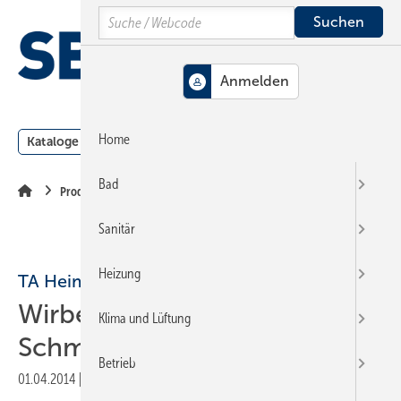
Springe
Springe
Springe
Search
auf
auf
auf
Hauptinhalt
Hauptmenü
SiteSearch
MENÜ
Home
Kataloge
Meldungen
Podcast
Produkte
Webin
Bad
Produkte
Sanitär
Heizung
TA Heimeier
Wirbelwind im
Klima und Lüftung
Schmutzabscheider
Betrieb
01.04.2014
|
Veröffentlicht in
Ausgabe 07-2014
|
Druckvorschau