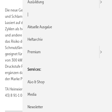
Ausbildung
Die neue Generation der Zeparo Dirt Abscheider entfernt Schmutz
|
und Schlamm in Heizungs- und Kältesystemen. Die Abscheidung
basiert auf der sog. Cyclone-Technologie, die das System in weniger
Aktuelle Ausgabe
Zyklen als herkömmliche Abscheider reinigen soll. Es schützt Pumpen
und andere Bauteile vor Schmutz, Schlamm und Mag­netit, wobei es
Heftarchiv
das Risiko des Zusetzens und Verstopfens, wie z.B. bei
Schmutzfängern und Filtern, nicht mehr geben soll. Das Gerät ist
Premium
geeignet für kleinere und mittlere Installationen bis zu einer Leistung
von 300 kW, für Temperaturen bis 110 °C und Drücke bis zur
Druckstufe PN10. Die Zeparo Cyclone Dirt Schmutzabscheider
Services
ergänzen das Programm an bewährten Entlüftern und Abscheidern
der Marke Pneumatex.
Abo & Shop
TA Heimeier · 59592 Erwitte · Telefon (0 29 43) 8 91-0 · Telefax (0 29
Media
43) 8 91-1 00 ·
http://www.taheimeier.de
Newsletter