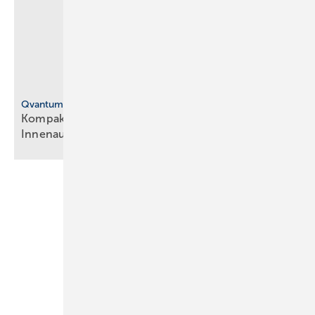
Qvantum
Ko mpakte ­Abluft-Wärmepumpe für die
Innen­aufstellung