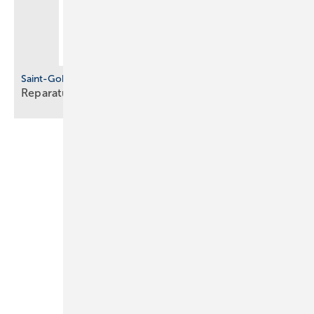
Saint-Gobain Pam Building
Reparaturverbindung für
Gussrohre