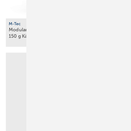
M-Tec
Modulare Propan-Wärmepumpe unter
150 g Kältemittel für
Innenaufstellung