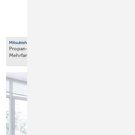
Mitsubishi Electric
Propan-Wärmepumpe für Neubau, Bestand und
Mehrfamilienhaus