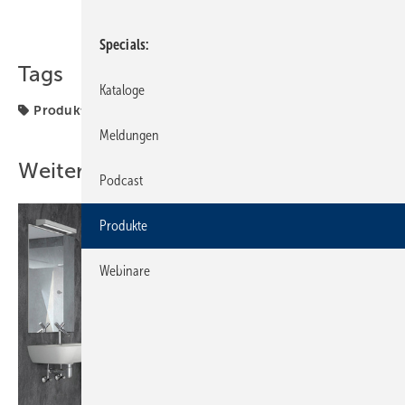
Teilen
Link kopieren
Specials
Tags
Kataloge
Produkte
Meldungen
Weitere Inhalte
Podcast
Produkte
Webinare