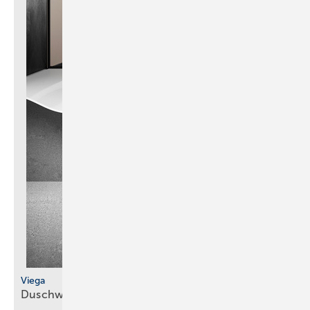
Viega
Duschwannenablauf in siebter
Generation