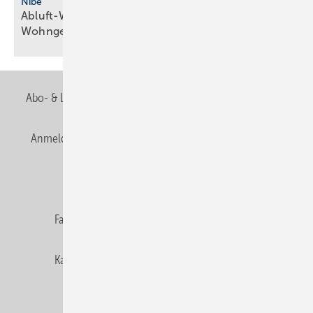
Nibe
Abluft-Wärmepumpe mit R290 für
Wohngebäude
Abo- & Leserservice
AGB
Alle Inhalte chronologisch
Anmelden
Anmeldung & Registrierung
Newsletter
Datenschutz
E-Paper
Editor's choice
Fachbeiträge
Gentner Verlag
Impressum
Karriere bei Gentner
Team
Mediaservice
Mitgliedschaften und Engagement