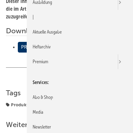
Dieser Inhalt liegt nur als PDF-Datei vor. Bitte öffnen Sie
Ausbildung
die im Artikel verlinkte Datei, um auf den Inhalt
zuzugreifen.
|
Downloads:
Aktuelle Ausgabe
Heftarchiv
PRODUKTE
Premium
Teilen
Link kopieren
Services
Tags
Abo & Shop
Produkte
Media
Weitere Inhalte
Newsletter