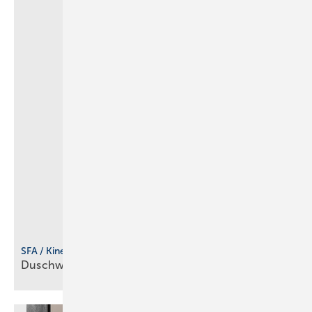
SFA / Kinedo
Duschwanne für flexible
Einbausituationen