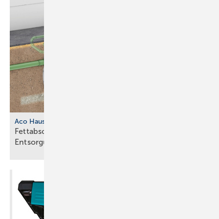
Aco Haustechnik
Fettabscheider mit separatem
Entsorgungsschacht