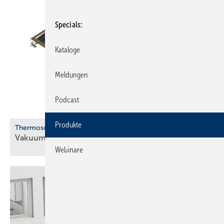
Specials
Kataloge
Meldungen
Podcast
Produkte
Therm osolar
Vakuum-Flachkollektor für
Solewärmepumpen
Webinare