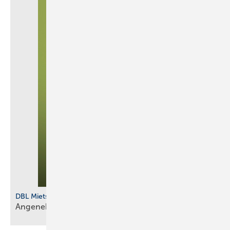
DBL Mietservice
Angenehm durch den
­Sommer