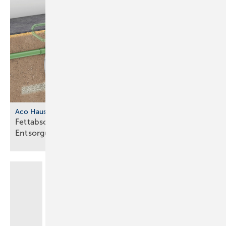
Aco Haustechnik
Fettabscheider mit separatem
Entsorgungsschacht