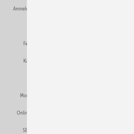
Anmelden
Anmeldung & Registrierung
Newsletter
Datenschutz
E-Paper
Editor's choice
Fachbeiträge
Gentner Verlag
Impressum
Karriere bei Gentner
Team
Mediaservice
Mitgliedschaften und Engagement
Montagezeiten Heizung
Montagezeiten Sanitär
Online Mediadaten
Privacy Manager
RSS-Feed
SBZ abonnieren
Veranstaltungen / Webinare