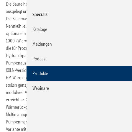
Die Baureihe ist für Industrie-, Prozess- und HLK-Anwendungen
ausgelegt und erlaubt die Kaskadierung von bis zu sechs Einheiten.
Specials
Die Kältemaschinen mit Scroll-Verdichtern decken
Nennkühlleistungen von 87 bis 164 kW ab und lassen sich mit
Kataloge
optionalem Hydraulikanschlusssatz auf Systemleistungen von über
1000 kW erweitern. Der unabhängige Betrieb der Einzelgeräte sichert
Meldungen
die für Prozessanwendungen erforderliche Redundanz. Integrierte
Hydraulikpakete, optionale Tanks sowie unterschiedliche Lüfter- und
Podcast
Pumpenausführungen erlauben eine bedarfsgerechte Auslegung. Die
XXLN-Version reduziert den Schallpegel um bis zu 6 dB(A). Die Gemini-
Produkte
HP-Wärme­pumpen liefern Nennheizleistungen von 84 bis 149 kW und
stellen ganzjährig Warm- und Kaltwasser mit bis zu 60 °C bereit. In
Webinare
modularer Ausführung sind Heizleistungen von bis zu 900 kW
erreichbar. Optional sind Speicheranbindungen,
Wärmerückgewinnung und verschiedene Schnittstellen verfügbar. Ein
Multimanager-Regler übernimmt Kaskadensteuerung,
Pumpenmanagement sowie Überwachung und Diagnose. Eine
Variante mit dem Kältemittel R290 ist in Vorbereitung.