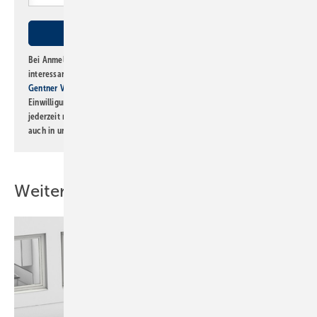
Bei Anmeldung zu diesem Newsletter bin ich damit einverstanden, über
interessante Verlags- und Online-Angebote
der Marken der Alfons W.
Gentner Verlag GmbH & Co. KG
informiert zu werden. Diese
Einwilligung kann ich jederzeit widerrufen und eine Abmeldung ist
jederzeit möglich. Informationen zum Umgang mit Daten finden Sie
auch in unserer
Datenschutzerklärung
.
Weitere Inhalte