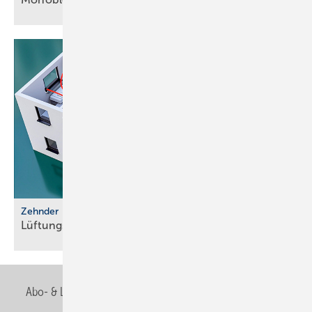
Zehnder
Lüftungssysteme für luftdichte
Gebäude
Abo- & Leserservice
AGB
Alle Inhalte chronologisch