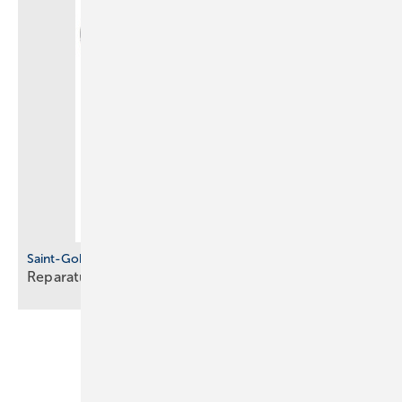
Saint-Gobain Pam Building
Reparaturverbindung für
Gussrohre