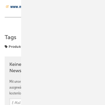
www.mta.de
Teilen
Link kopieren
Tags
Produkte
Keine Zeit? Kein Problem mit dem SBZ
Newsletter!
Mit unserem Newsletter erhalten Sie regelmäßig von uns
ausgewählte Informationen und Neuigkeiten, gebündelt und
kostenlos direkt ins Postfach.