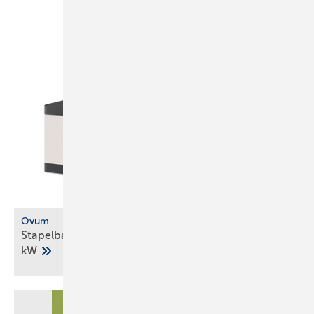
Ovum
Stapelbare Sole-Wärmepumpe mit Propan bis 54
kW