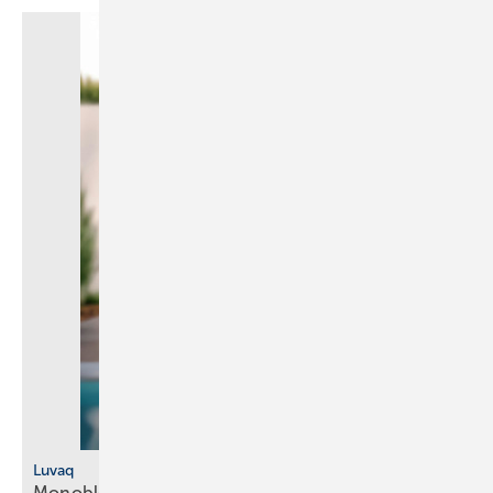
Luvaq
Monoblock-Klimagerät ohne
Außeneinheit