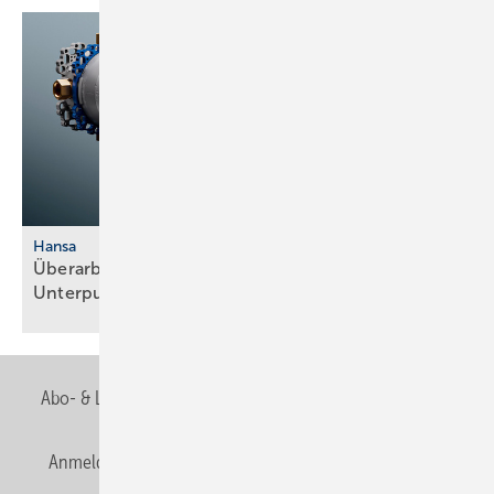
Hansa
Überarbeitete Fertigmontagesets für
Unterputzsystem
Abo- & Leserservice
AGB
Alle Inhalte chronologisch
Anmelden
Anmeldung & Registrierung
Newsletter