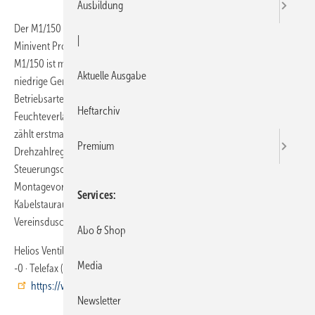
Ausbildung
Der M1/150 mit einem größeren Anschluss DN150 komplettiert die
|
Minivent Produktfamilie des Lüftungstechnik-Herstellers Helios. Der
M1/150 ist mit energiesparender EC-Technologie ausgestattet, er ­habe
Aktuelle Ausgabe
niedrige Geräusch- und Stromverbrauchswerte und wird in vier
Betriebsarten angeboten. Neben einer Type mit intelligenter
Heftarchiv
Feuchteverlaufsautomatik für den barrierefreien Automatikbetrieb
zählt erstmals eine 0–10 V Ausführung für die stufenlose
Premium
Drehzahlregelung und den Anschluss universeller
Steuerungsoptionen dazu. Mit den bewährten Minivent
Montagevorteilen, wie zum Beispiel dem großzügig dimensionierten
Services
Kabelstauraum, ist auch der M1/150 schnell und einfach in
Vereinsduschen und andere mittelgroßen Räumen installierbar.
Abo & Shop
Helios Ventilatoren · 78056 VS-Schwenningen · Telefon (0 77 20) 6 06
Media
-0 · Telefax (0 77 20) 6 06-1 66 ·
https://www.heliosventilatoren.de/de/
Newsletter