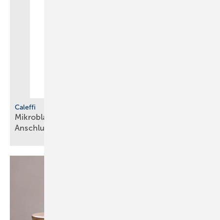
Caleffi
Mikr oblasen-Schlamm­abscheider in neuen
Anschlussgrößen