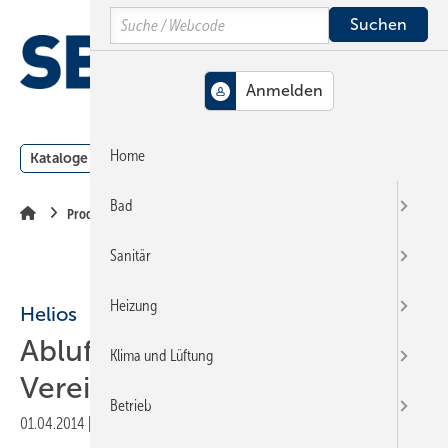
Springe
Springe
Springe
Search
auf
auf
auf
Hauptinhalt
Hauptmenü
SiteSearch
MENÜ
Home
Kataloge
Meldungen
Podcast
Produkte
Webin
Bad
Produkte
Sanitär
Heizung
Helios
Abluftventilator für
Klima und Lüftung
Vereinsduschen & Co.
Betrieb
01.04.2014
|
Veröffentlicht in
Ausgabe 07-2014
|
Druckvorschau