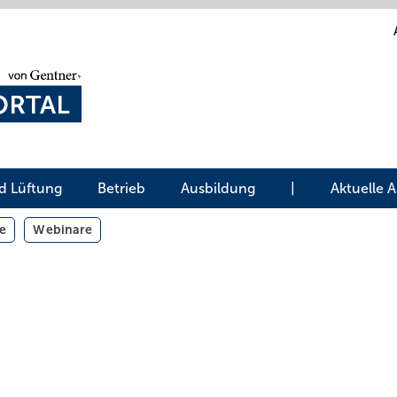
d Lüftung
Betrieb
Ausbildung
|
Aktuelle 
e
Webinare