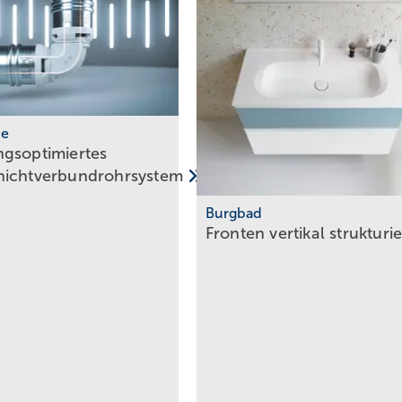
he
gsoptimiertes
hichtverbundrohrsystem
Burgbad
Fronten vertikal
strukturi