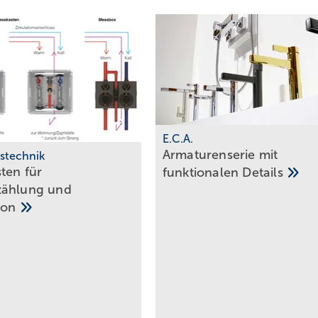
E.C.A.
Armaturenserie mit
st echnik
ten für
funktionalen
Details
zählung und
tion