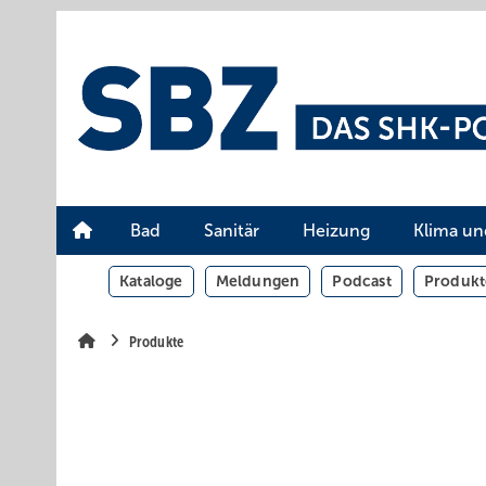
Springe
Springe
Springe
auf
auf
auf
Hauptinhalt
Hauptmenü
SiteSearch
Bad
Sanitär
Heizung
Klima un
Kataloge
Meldungen
Podcast
Produkt
Produkte