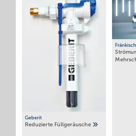
Fränkisc
Strömun
­Mehrsc
Geberit
Reduzierte
­Füllgeräusche