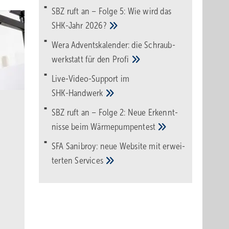
SBZ ruft an – Folge 5: Wie wird das
SHK-Jahr
2026?
Wera Adventskalender: die Schraub­
werk­statt für den
Pro­fi
Live-Video-Support im
SHK-Handwerk
SBZ ruft an – Folge 2: Neue Erkennt­
nisse beim
Wärme­pumpen­test
SFA Sanibroy: neue Web­site mit erwei­
terten
Services