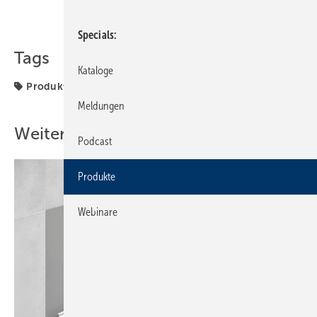
Teilen
Link kopieren
Specials
Tags
Kataloge
Produkte
Meldungen
Weitere Inhalte
Podcast
Produkte
Webinare