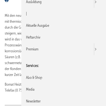
Ausbildung
|
Mit den neuen Bomat Minitherm Abgaswärmeübertragern für BHKW
mit thermischen Leistungen von 10 bis 150 kW lässt sich die Effizienz
Aktuelle Ausgabe
durch die Gewinnung von Kondensationswärme um bis zu 10 %
steigern, wie der Hersteller mitteilt. Die zusätzlich gewonnene Wärme
Heftarchiv
wird in das vorhandene Heizungssystem eingespeist oder als
Prozesswärme verwendet. Der Wärmeübertrager besteht aus
Premium
korrosionsbeständigen keramischen Werkstoffen, die auch gegen
Säuren (z.B. schweflige Säure, Salpetersäure, HCl) sowie
schwermetallhaltige Verbindungen beständig sind. Durch die Nutzung
Services
der Kondensationswärme macht sich eine Investition schon nach
kurzer Zeit bezahlt.
Abo & Shop
Bomat Heiztechnik · 88662 Überlingen Telefon (0 75 51) 80 99-70 ·
Media
Telefax (0 75 51) 80 99-71 ·
https://bomat.de/
Newsletter