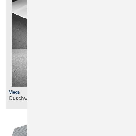
Viega
Duschwannenablauf in siebter
Generation