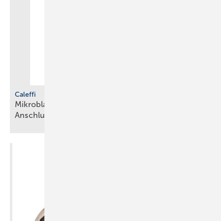
Caleffi
Mikr oblasen-Schlamm­abscheider in neuen
Anschlussgrößen