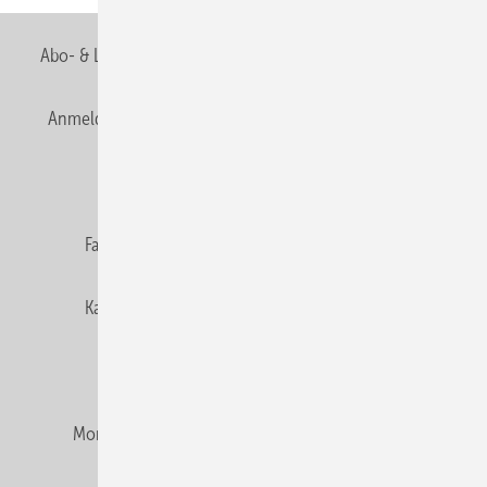
Abo- & Leserservice
AGB
Alle Inhalte chronologisch
Anmelden
Anmeldung & Registrierung
Newsletter
Datenschutz
E-Paper
Editor's choice
Fachbeiträge
Gentner Verlag
Impressum
Karriere bei Gentner
Team
Mediaservice
Mitgliedschaften und Engagement
Montagezeiten Heizung
Montagezeiten Sanitär