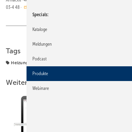
03-4 48 ·
https://local.armacell.com/de/armacell-deutschland/
Specials
Kataloge
Teilen
Link kopieren
Meldungen
Tags
Podcast
Heizung
Produkte
Produkte
Weitere Inhalte
Webinare