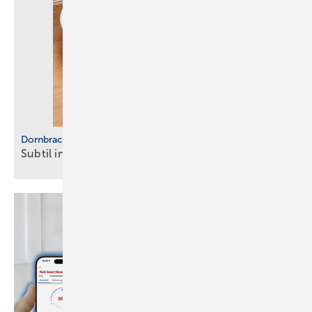
Dornbracht
Subtil in
Bronze