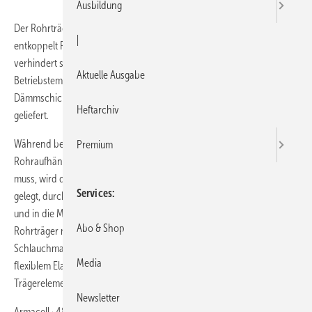
Ausbildung
Der Rohrträger Armafix X für Sanitär- und Heizungsanwendungen
|
entkoppelt Rohrleitung und Befestigung thermisch voneinander und
verhindert so das Entstehen von Wärmebrücken. Armafix X ist für
Aktuelle Ausgabe
Betriebstemperaturen von 0 bis +110 °C geeignet und wird in den
Dämmschichtdicken 13, 19 und 25 mm für Rohre von 10 bis 89 mm
Heftarchiv
geliefert.
Während bei der Verarbeitung von Standard-Schellen an den
Premium
Rohraufhängungen aufgedoppelt und mit Armaflex überbaut werden
muss, wird der einteilige Armafix-X-Rohrträger um die Rohrleitung
Services
gelegt, durch festes Andrücken der Selbstklebebestreifen geschlossen
und in die Metallschelle geschoben. Anschließend muss der
Abo & Shop
Rohrträger nur noch an den Stirnseiten mit dem elastomeren
Schlauchmaterial verklebt werden. Der Rohrträger besteht aus
Media
flexiblem Elastomerschaum, in das starre Segmente als
Trägerelemente eingebettet sind.
Newsletter
Armacell · 48153 Münster · Telefon (02 51) 76 03-0 · Telefax (02 51) 76