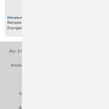
Klimatechnik
Netzdienliche HLK-Sys­te­me: Neue Rol­le im
En­er­gie­sys­tem
Abo- & Leserservice
AGB
Alle Inhalte chronologisch
Anmelden
Anmeldung & Registrierung
Newsletter
Datenschutz
E-Paper
Editor's choice
Fachbeiträge
Gentner Verlag
Impressum
Karriere bei Gentner
Team
Mediaservice