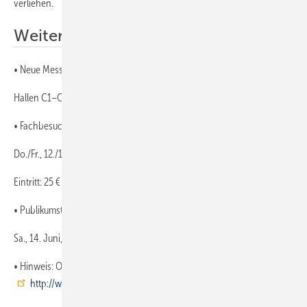
verliehen.
Weitere Informationen
• Neue Messe München
Hallen C1–C4, B4–B6, Freigelände
• Fachbesuchertage:
Do./Fr., 12./13. Juni, 9–18 Uhr
Eintritt: 25 € (Dauerkarte: 40 €)
• Publikumstag:
Sa., 14. Juni, 9–17 Uhr, Eintritt: 18 €
• Hinweis: Online-Ticket-Registrierung ist unter
http://www.intersolar.de
möglich