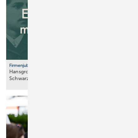
Firmenjubiläum
Hansgrohe: 125 Jahre Sa­ni­tär­tech­nik aus dem
Schwarz­wald