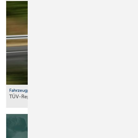
Fahrzeugprüfung
TÜV-Report 2026: Jeder fünfte Pkw fällt
durch