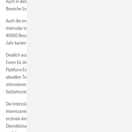
Auch in diesem Jahr gliedern sich die Aussteller wieder in die
Bereiche Solarthermie, Photovoltaik und Solares Bauen auf.
Auch die erwarteten Besucherzahlen spiegeln die Bedeutung der
Intersolar in der Solarbranche wider: Die Veranstalter erwarten über
40000 Besucher aus dem In- und Ausland in München (im letzten
Jahr kamen rund 32000 Besucher nach Freiburg ).
Deutlich ausgebaut wird in diesem Jahr die Neuheitenbörse: In zwei
Foren für die Themen Solarthermie und Photovoltaik bietet die
Plattform Experten die Möglichkeit, sich einen Überblick über die
aktuellen Trends und die neuen Produkte der Solarbranche zu
informieren. Die Aussteller der Fachmesse stellen in jeweils
fünfzehnminütigen Vorträgen ihre Neuheiten vor.
Die Intersolar bietet den Besuchern ergänzend zur Produktschau ein
interessantes Kongress- und Rahmenprogramm an. Zudem wird
erstmals der „Intersolar Award 2008“ für wegweisende Produkte und
Dienstleistungen in den Kategorien Photovoltaik und Solarthermie