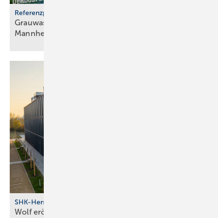
Referenzprojekt
Grauwassernutzung spart Frisch­was­ser in
Mann­heim
SHK-Hersteller
Wolf eröff­net modernes Bil­dungs­zent­rum in