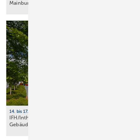
Main­burg
14. bis 17. April 2026, Nürnberg
IFH/Intherm 2026: Sanitär-, Haus- und
Ge­bäu­de­tech­nik