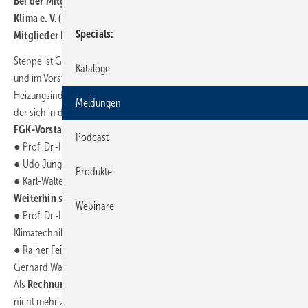
Bei der Mitgliederversammlung des Fachverbandes Gebäude-
Klima e. V. (FGK) am 15. September 2023 in Leipzig wählten die
Specials
Mitglieder Bernhard Steppe neu in den Vorstand.
Steppe ist Geschäftsführer Vertrieb bei der Wolf GmbH, Mainburg,
Kataloge
und im Vorstand des Bundesverbandes der Deutschen
Heizungsindustrie e. V. (BDH). Er tritt die Nachfolge von Uwe Glock an,
Meldungen
der sich in den Ruhestand verabschiedet hat. In ihren Ämtern
im
FGK-Vorstand bestätigt wurden
Podcast
● Prof. Dr.-Ing. Ulrich Eser (Eser-Dittmann-Nehring & Partner GmbH),
● Udo Jung (TROX GmbH) und
Produkte
● Karl-Walter Schuster (BTGA e. V.).
Weiterhin sind im Vorstand
Webinare
● Prof. Dr.-Ing. Dr. rer. pol. Christoph Kaup (HOWATHERM
Klimatechnik GmbH) als Vorsitzender sowie
● Rainer Feichtmeier (Daikin Airconditioning Germany GmbH) und
Gerhard Warnke (MAICO Elektroapparate-Fabrik GmbH).
Als
Rechnungsprüfer
folgt Stefan Fischer auf Clemens Kiefer, der sich
nicht mehr zur Wiederwahl aufstellen ließ. Fischer ist Geschäftsführer