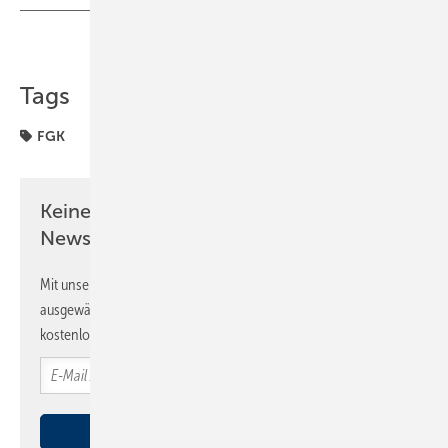
Teilen
Link kopieren
Tags
FGK
Keine Zeit? Kein Problem mit dem SBZ
Newsletter!
Mit unserem Newsletter erhalten Sie regelmäßig von uns
ausgewählte Informationen und Neuigkeiten, gebündelt und
kostenlos direkt ins Postfach.