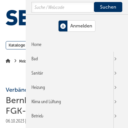
Springe
Springe
Springe
Search
auf
auf
auf
Hauptinhalt
Hauptmenü
SiteSearch
MENÜ
Home
Kataloge
Meldungen
Podcast
Produkte
Webin
Bad
Meldungen
Sanitär
Heizung
Verbände
Bernhard Steppe neu in den
Klima und Lüftung
FGK-Vorstand gewählt
Betrieb
06.10.2023
|
Druckvorschau