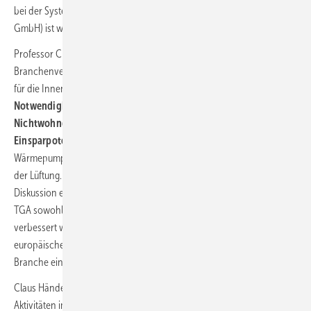
bei der Systemair GmbH. Bernd Schweitzer (Schweitzer-Chemie
GmbH) ist weiterhin als Rechnungsprüfer im Amt.
Professor Christoph Kaup betonte, dass sich der FGK als wichtigster
Branchenverband im Bereich der Klima- und Lüftungstechnik intensiv
für die Innenraumqualität engagiert und dafür, dass die
Notwendigkeit der bedarfsgerechten Lüftung von Wohn- und
Nichtwohngebäuden ebenso anerkannt wird wie das Energie-
Einsparpotenzial der TGA
– beispielsweise durch Luft-Luft-
Wärmepumpen und durch Wärmerückgewinnung in Verbindung mit
der Lüftung. Der Verband bringt sich kontinuierlich in die öffentliche
Diskussion ein, um das Verständnis dafür zu schärfen, dass mit der
TGA sowohl die Raumluftqualität als auch die Energieeffizienz
verbessert werden. Der FGK tritt sowohl auf deutscher als auch auf
europäischer Ebene für die Interessen seiner Mitglieder und der
Branche ein.
Claus Händel, technischer Geschäftsführer, stellte in Leipzig die
Aktivitäten im Bereich der Normung vor. Neben seiner Tätigkeit in