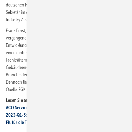
deutschen Normungsgremien vertritt er den FGK als technischer
Sekretär im europäischen Dachverband EVIA (European Ventilation
Industry Association).
Frank Ernst, Geschäftsführer des FGK, ging in seinem Rückblick auf die
vergangenen zwölf Monate unter anderem auf die wirtschaftliche
Entwicklung ein. Neben den weiterhin bestehenden Lieferengpässen,
einem hohen Preisniveau, stark gestiegenen Zinsen und dem
Fachkräftemangel brachte der langwierige Prozess der Novelle des
Gebäudeenergiegesetzes erhebliche Herausforderungen für die
Branche der Technischen Gebäudeausrüstung (TGA) mit sich.
Dennoch liegt die Wachstumsprognose für 2023 bei 4 %. ■
Quelle: FGK / ml
Lesen Sie auch:
ACO Service: Website neu mit digitalem Ersatzteilkatalog
2023-Q1-3: Erneuerbare liefern rund 52 % des Strom­ver­brauchs
Fit für die Tonne Nutzlast