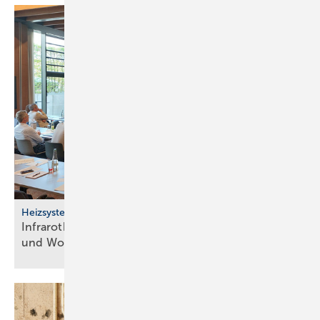
Heizsysteme
Infrarotheizung: Bau­stein für be­zahl­ba­res Bau­en
und
Woh­nen