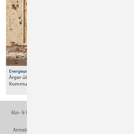
Energiepolitik
Ärger über För­der­stopp und po­li­ti­sche
Kom­mu­ni­ka­ti­on
Abo- & Leserservice
AGB
Alle Inhalte chronologisch
Anmelden
Anmeldung & Registrierung
Newsletter