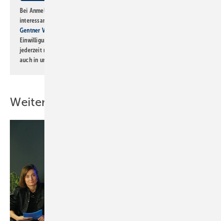
Bei Anmeldung zu diesem Newsletter bin ich damit einverstanden, über
interessante Verlags- und Online-Angebote
der Marken der Alfons W.
Gentner Verlag GmbH & Co. KG
informiert zu werden. Diese
Einwilligung kann ich jederzeit widerrufen und eine Abmeldung ist
jederzeit möglich. Informationen zum Umgang mit Daten finden Sie
auch in unserer
Datenschutzerklärung
.
Weitere Inhalte