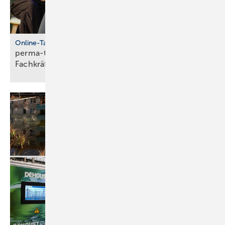
Online-Talkshow
perma-talk: so gelingt Azubi- und
Fach­kräf­te­bin­dung