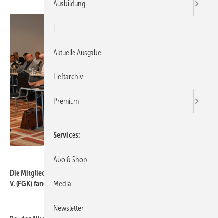
Ausbildung
|
Aktuelle Ausgabe
Heftarchiv
Premium
Services
FGK
Abo & Shop
Die Mitgliederversammlung des Fachverbandes Gebäude-Klima e.
V. (FGK) fand in diesem Jahr in Leipzig statt.
Media
Newsletter