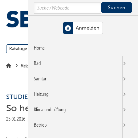
Springe
Springe
Springe
Search
auf
auf
auf
Hauptinhalt
Hauptmenü
SiteSearch
MENÜ
Home
Kataloge
Meldungen
Podcast
Produkte
Webin
Bad
Meldungen
Sanitär
Heizung
STUDIE
So heizt Baden-Württemberg
Klima und Lüftung
25.01.2016
|
Veröffentlicht in
Ausgabe 03-2016
|
Druckvorschau
Betrieb