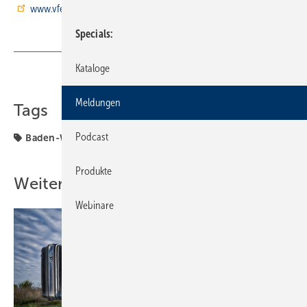
www.vfew-bw.de
Specials
Kataloge
Teilen
Link kopieren
Meldungen
Tags
Podcast
Baden-Württemberg
Produkte
Weitere Inhalte
Webinare