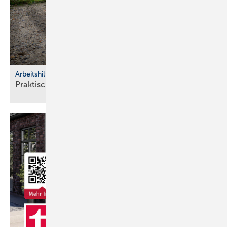
Arbeitshilfen
Praktische Hilfs­mittel für
Hand­werker