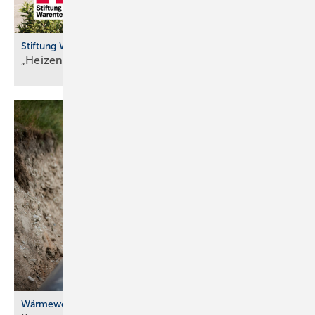
Stiftung Warentest
„Heizen mit Wär­me­pum­pen güns­ti­ger als
Gas“
Wärmewende