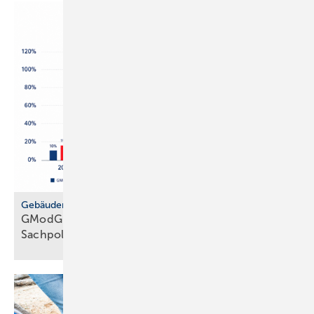
Gebäudemodernisierungsgesetz
GModG: SHK-Handwerk kriti­siert feh­lende
Sach­politik