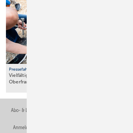
Pressefahrt des BWP
Vielfältiger Einsatz von Wärmepumpen in
Oberfranken
Abo- & Leserservice
AGB
Alle Inhalte chronologisch
Anmelden
Anmeldung & Registrierung
Newsletter