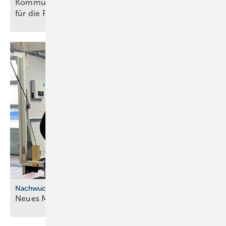
Kommunale Wärme­pla­nung: BBSR-Studie Weck­ruf
für die
Poli­tik
Nachwuchskräfte
Neues Modell für die ÜBA im
SHK-Handwerk