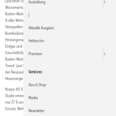
Laut einer Studie des Bundesverbandes der Energie- und
Ausbildung
Wasserwirtschaft BDEW zum Heizungsmarkt werden Wohnungen in
Baden-Württemberg in mehr als 35 % mit Erdgas beheizt. Bei über 36
|
% aller Wohnungen greifen die Verbraucher auf zusätzliche
Heizquellen zurück wie Pelletöfen oder Solarthermie. Im Vergleich der
Aktuelle Ausgabe
Bundesländer nimmt Solarthermie sogar einen Spitzenplatz ein. „Im
Heizungsmarkt zeichnet sich ein klarer Trend weg vom Öl, hin zum
Heftarchiv
Erdgas und zu erneuerbaren Energien ab“, sagt Torsten Höck,
Geschäftsführer des Verbandes für Energie- und Wasserwirtschaft
Premium
Baden-Württemberg VfEW. Gerade bei Neubauten verstärkt sich der
Trend: Laut Statistischem Landesamt waren in 2014 in über der Hälfte
Services
der Neubauten erneuerbare Energien die beliebteste Quelle für
Heizenergie.
Abo & Shop
Knapp 40 % der Wohnungen in Baden-Württemberg werden nach der
Studie immer noch mit Öl beheizt. Bundesweit liegen Ölheizungen bei
Media
nur 27 % und sind somit in Baden-Württemberg noch häufiger im
Einsatz. Weitere Infos und die Studie gibt es unter
Newsletter