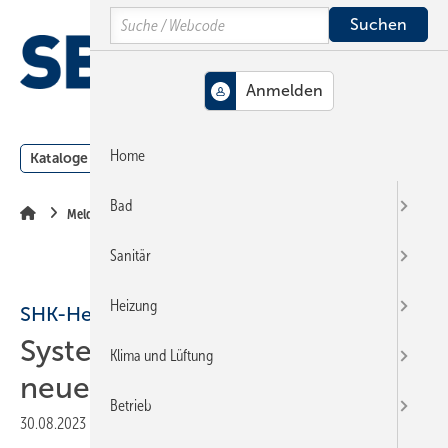
Springe
Springe
Springe
Search
auf
auf
auf
Hauptinhalt
Hauptmenü
SiteSearch
MENÜ
Home
Kataloge
Meldungen
Podcast
Produkte
Webin
Bad
Meldungen
Sanitär
Heizung
SHK-Hersteller Bauen
Systemair: Spatenstich für
Klima und Lüftung
neue Produktionshalle
Betrieb
30.08.2023
|
Druckvorschau