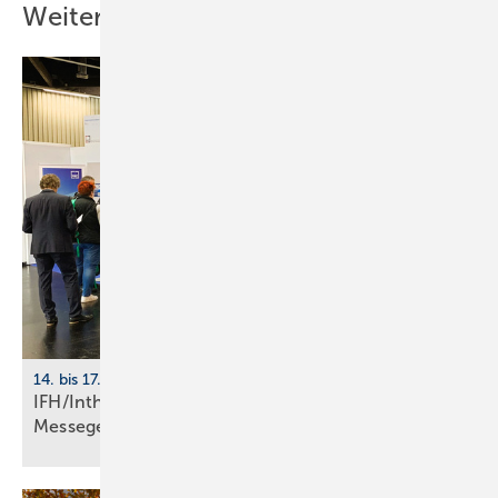
Weitere Inhalte
14. bis 17. April 2026, Messe Nürnberg
IFH/Intherm 2026: größte Start­up-Fläche der
Messe­ge­schich­te