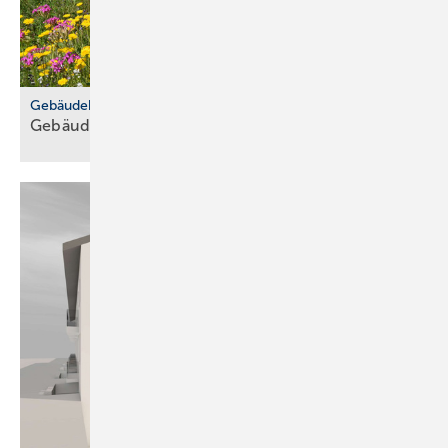
Gebäudehülle
Gebäude­be­grü­nung trotzt
Ex­trem­wet­ter