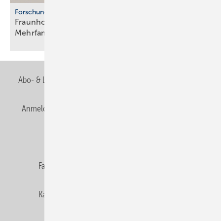
Forschung
Fraunhofer ISE: Propan-Wärme­pum­pen für
Mehr­fa­mi­lien­häuser
Abo- & Leserservice
AGB
Alle Inhalte chronologisch
Anmelden
Anmeldung & Registrierung
Newsletter
Datenschutz
E-Paper
Editor's choice
Fachbeiträge
Gentner Verlag
Impressum
Karriere bei Gentner
Team
Mediaservice