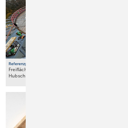
Referenzprojekt
Freiflächenheizung für ganz­jäh­rige
Hub­schrau­ber­lan­dun­gen