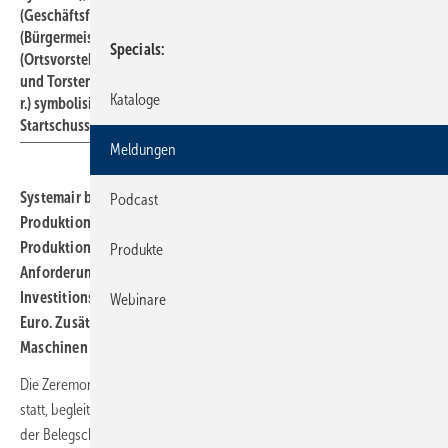
(Geschäftsführer Systemair), Peter Löffler
(Bürgermeisterstellvertreter Boxberg), Roland Schneider
Specials
(Ortsvorsteher Windischbuch), Roland Stang (Stadtrat Boxberg)
und Torsten Bornschein (Betriebsratsvorsitzender Systemair) (v. l. n.
Kataloge
r.) symbolisieren mit dem traditionellen Spatenstichfoto den
Startschuss für den Bau der neuen Halle.
Meldungen
2
Systemair beging den Spatenstich für eine 4000 m
große
Podcast
Produktionshalle in Windischbuch. Das Unternehmen will seine
Produktion und Fertigung erweiterten, um den steigenden
Produkte
Anforderungen des Marktes gerecht zu werden. Die
Investitionssumme für das Projekt beläuft sich auf über 4,2 Mio.
Webinare
Euro. Zusätzlich zur neuen Halle werden weitere Investitionen in
Maschinen und Anlagen getätigt.
Die Zeremonie fand in Anwesenheit der gesamten Geschäftsleitung
statt, begleitet von Systemair-Vertretern und der lokalen Politik, sowie
der Belegschaft des Unternehmens.