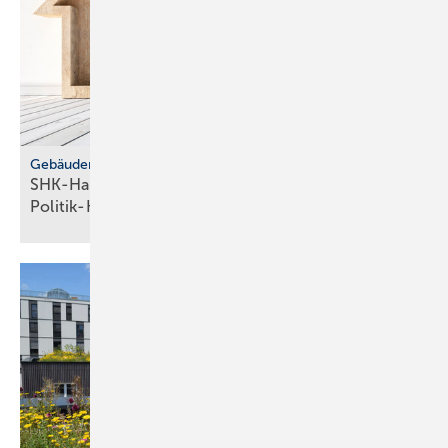
Gebäudemodernisierungsgesetz
SHK-Handwerk: ver­läss­li­che Hei­zungs­wahl statt
Po­li­tik-Hö­rig­keit