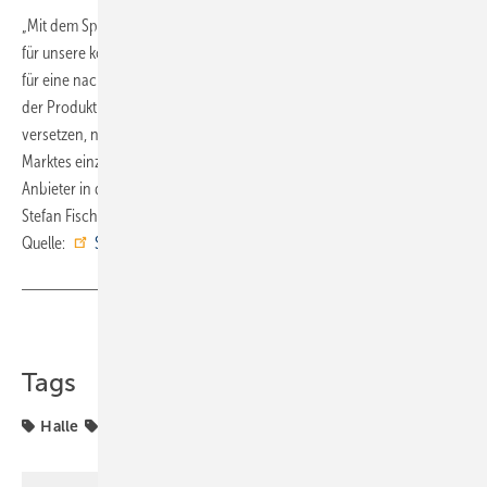
„Mit dem Spatenstich für die neue Halle setzen wir ein klares Zeichen
für unsere kontinuierliche Weiterentwicklung und unser Engagement
für eine nachhaltige, zukunftsorientierte Produktion. Die Erweiterung
der Produktionskapazitäten wird das Unternehmen in die Lage
versetzen, noch flexibler und effizienter auf die Bedürfnisse des
Marktes einzugehen und ihre Position als einer der führenden
Anbieter in der Branche weiter auszubauen“, erklärte Geschäftsführer
Stefan Fischer in seiner Rede. ■
Quelle:
Systemair
/ fl
Teilen
Link kopieren
Tags
Halle
SHK-TGA-Hersteller bauen
Systemair