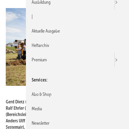
Ausbildung
|
Aktuelle Ausgabe
Heftarchiv
Premium
Services
Systemair
Abo & Shop
Gerd Dietz (Bereichsleiter Schlüsselfertigbau Baugruppe Stauch),
Ralf Ehrler (Architekt Baugruppe Stauch), Peter Dörzbacher
Media
(Bereichsleiter Betrieb / Projektleiter Hallenneubau Systemair),
Anders Ulff (CFO Systemair), Kurt Maurer (Geschäftsführer
Newsletter
Systemair), Roland Kasper (CEO Systemair), Stefan Fischer