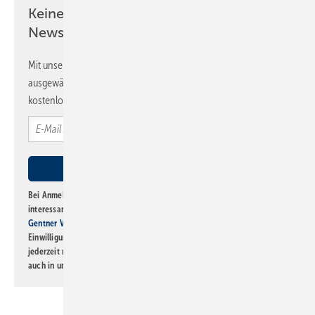
Keine Zeit? Kein Problem mit dem SBZ
Newsletter!
Mit unserem Newsletter erhalten Sie regelmäßig von uns
ausgewählte Informationen und Neuigkeiten, gebündelt und
kostenlos direkt ins Postfach.
Bei Anmeldung zu diesem Newsletter bin ich damit einverstanden, über
interessante Verlags- und Online-Angebote
der Marken der Alfons W.
Gentner Verlag GmbH & Co. KG
informiert zu werden. Diese
Einwilligung kann ich jederzeit widerrufen und eine Abmeldung ist
jederzeit möglich. Informationen zum Umgang mit Daten finden Sie
auch in unserer
Datenschutzerklärung
.