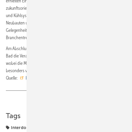
erhielten Einblicke in barrierearmes, komfortables und
zukunftsorientiertes Wohnen. Anschließend standen Flächenheiz-
und Kühlsysteme von Blanke Systems im Mittelpunkt, die Impulse für
Neubauten und Modernisierungen liefern. Der Tag bot zudem
Gelegenheiten für den fachlichen Austausch und Diskussionen über
Branchentrends.
Am Abschlusstag rundete ein Vortrag zum Thema Fliese im modernen
Bad die Veranstaltung ab. Die Teilnehmer zogen eine positive Bilanz,
wobei die Mischung aus Information und persönlichem Austausch als
besonders wertvoll hervorgehoben wurde. ■
Quelle:
Interdomus
/ fl
Teilen
Link kopieren
Tags
Interdomus