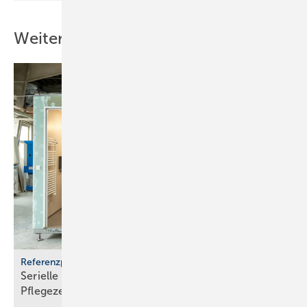
Weitere Inhalte
Referenzprojekt Geberit
Serielle Badfertigung im Pful­len­dor­fer
Pfle­ge­zen­trum