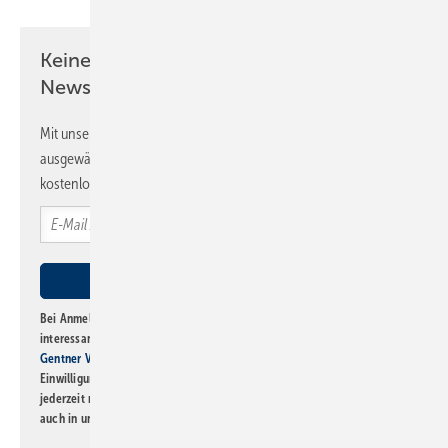
Keine Zeit? Kein Problem mit dem SBZ
Newsletter!
Mit unserem Newsletter erhalten Sie regelmäßig von uns
ausgewählte Informationen und Neuigkeiten, gebündelt und
kostenlos direkt ins Postfach.
Bei Anmeldung zu diesem Newsletter bin ich damit einverstanden, über
interessante Verlags- und Online-Angebote
der Marken der Alfons W.
Gentner Verlag GmbH & Co. KG
informiert zu werden. Diese
Einwilligung kann ich jederzeit widerrufen und eine Abmeldung ist
jederzeit möglich. Informationen zum Umgang mit Daten finden Sie
auch in unserer
Datenschutzerklärung
.