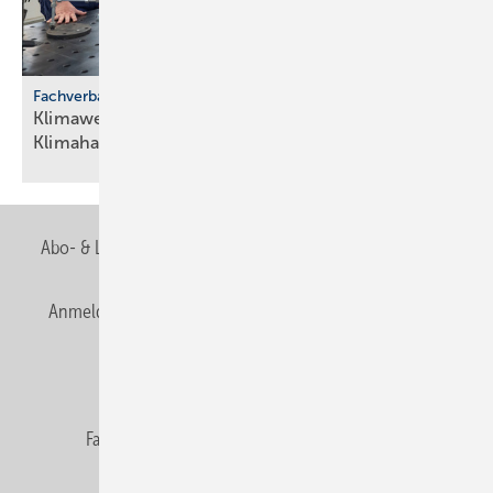
Fachverband SHK Berlin
Klimawerkstatt Berlin: Neuer Bil­dungs­ort für
Klima­handwerke
Abo- & Leserservice
AGB
Alle Inhalte chronologisch
Anmelden
Anmeldung & Registrierung
Newsletter
Datenschutz
E-Paper
Editor's choice
Fachbeiträge
Gentner Verlag
Impressum