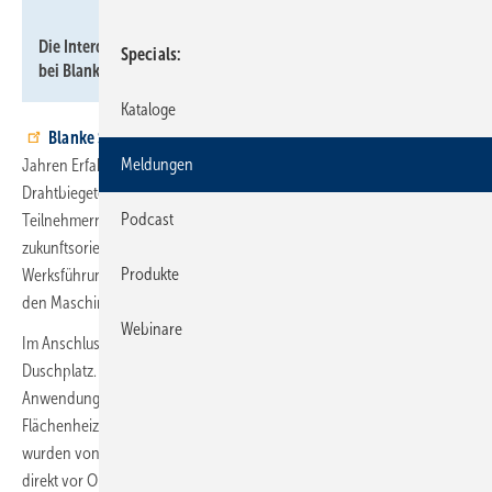
Interdomus
Die Interdomus Cheftage 2026 fanden vom 22. bis 24. April
Specials
bei Blanke Systems in Iserlohn statt.
Kataloge
Blanke Systems
, ein familiengeführtes Unternehmen mit über 75
Meldungen
Jahren Erfahrung, ist bekannt für Fliesenzubehör-Systeme und
Drahtbiegeteile „Made in Germany“. Die Veranstaltung bot den
Podcast
Teilnehmern die Gelegenheit, das Produktspektrum sowie
zukunftsorientierte Trends der Branche kennenzulernen. Eine
Produkte
Werksführung ermöglichte den Teilnehmern Einblicke in die Fertigung,
den Maschinenpark und die Qualitätsstandards.
Webinare
Im Anschluss folgten Produktpräsentationen zum modernen
Duschplatz. Themen waren Systemlösungen, Designaspekte und
Anwendungen, wie der Aufbau einer gefliesten Dusche mit integrierter
Flächenheizung. Die selbstklebenden Blanke Abdichtungssysteme
wurden von der
Gerlach HSG-Technik GmbH
aus Nidderau
direkt vor Ort fachgerecht angebracht.