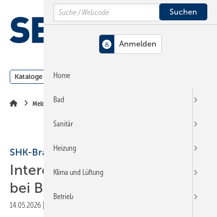
Springe
Springe
Springe
Search
auf
auf
auf
Hauptinhalt
Hauptmenü
SiteSearch
MENÜ
Home
Kataloge
Meldungen
Podcast
Produkte
Webin
Bad
Meldungen
Sanitär
Heizung
SHK-Branche
Interdomus Cheftage 2026
Klima und Lüftung
bei Blanke Systems
Betrieb
14.05.2026
|
Druckvorschau