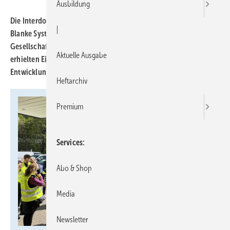
Ausbildung
Die Interdomus Cheftage 2026 fanden vom 22. bis 24. April bei
|
Blanke Systems in Iserlohn statt. Über 40 Teilnehmer, darunter
Gesellschafter, Partner und das Interdomus-Haustechnik-Team,
Aktuelle Ausgabe
erhielten Einblicke in neue Systemlösungen und aktuelle
Entwicklungen.
Heftarchiv
Premium
Services
Abo & Shop
Media
Newsletter