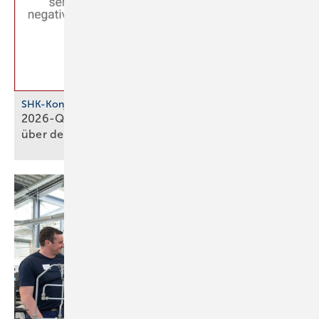
SHK-Konjunkturbarometer
2026-Q1: SHK-Geschäftsklima stagniert knapp
über der
Null