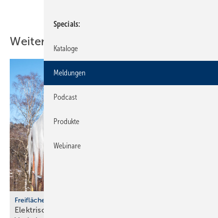
Teilen
Link kopieren
Specials
Weitere Inhalte
Kataloge
Meldungen
Podcast
Produkte
Webinare
Freiflächenheizungen
Elektrische Heizsysteme unter­stützen bei