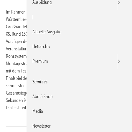
Ausbildung
Im Rahmen von Kundenveranstaltungen in Bayern und Baden-
|
Württemberg präsentierte Poloplast gemeinsam mit
Großhandelspartner Reisser das Hausabflussrohrsystems Polo-KAL
Aktuelle Ausgabe
XS. Rund 1500 Besucher konnten sich bei der Eventtour von den
Vorzügen des Hausabflussrohrsystems überzeugen. Highlight der
Heftarchiv
Veranstaltungen war ein Steckwettbewerb mit dem neuen
Rohrsystem. Es musste auf Zeit in einer vorgegebenen
Premium
Montagestrecke gesteckt werden. Tagespreis war ein Wochenende
mit dem Tesla Model S, Gesamtpreis waren zwei Tickets für das
Finalspiel der UEFA Champions League im Juni 2015 in Berlin – für den
Services
schnellsten Verarbeiter. Der Gewinner des Hauptpreises und
Gesamtsieger aller Veranstaltungen mit einer Steckzeit von nur 40,3
Abo & Shop
Sekunden ist Herbert Engelhard von Sanitärtechnik Engelhard aus
Dinkelsbühl.
Media
Newsletter