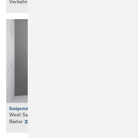
Ver­kehrs­siche­rungs­pflicht
Badgestaltung
Wedi Sanwell XS: Dusch­wand­mo­dul für klei­ne
Bä­der