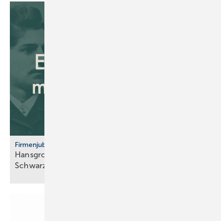
Firmenjubiläum
Hansgrohe: 125 Jahre Sa­ni­tär­tech­nik aus dem
Schwarz­wald