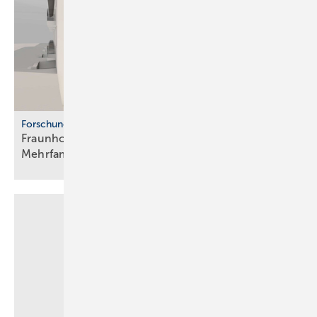
Forschung
Fraunhofer ISE: Propan-Wärme­pum­pen für
Mehr­fa­mi­lien­häuser