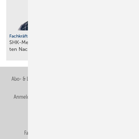
Fachkräfteentwicklung
SHK-Meisterförderung: Rücken­wind für enga­gier­
ten
Nachwuchs
Abo- & Leserservice
AGB
Alle Inhalte chronologisch
Anmelden
Anmeldung & Registrierung
Newsletter
Datenschutz
E-Paper
Editor's choice
Fachbeiträge
Gentner Verlag
Impressum