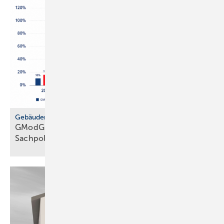
Gebäudemodernisierungsgesetz
GModG: SHK-Handwerk kriti­siert feh­lende
Sach­politik