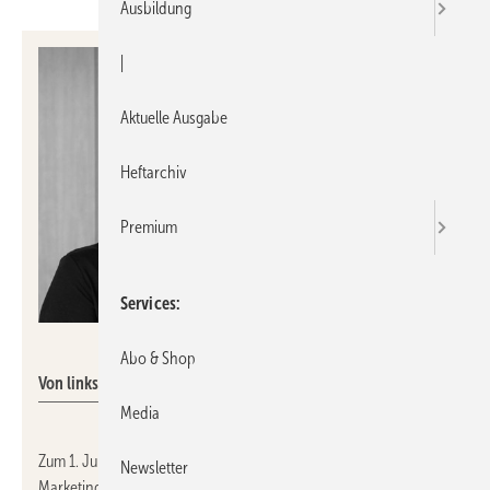
Ausbildung
|
Aktuelle Ausgabe
Heftarchiv
Premium
Services
Tece SE
Abo & Shop
Von links: Petra Bischof, Denis Gessler
Media
Zum 1. Juli 2026 hat
Denis Gessler
die Leitung des Corporate
Newsletter
Marketings der
Tece SE
übernommen. Er folgt auf
Petra