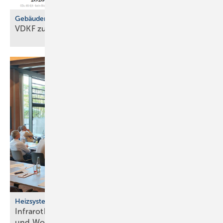
Gebäudemodernisierungsgesetz
VDKF zu
GMG-Eckpunkten
Heizsysteme
Infrarotheizung: Bau­stein für be­zahl­ba­res Bau­en
und
Woh­nen