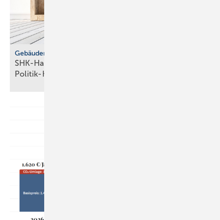
Gebäudemodernisierungsgesetz
SHK-Handwerk: ver­läss­li­che Hei­zungs­wahl statt
Po­li­tik-Hö­rig­keit