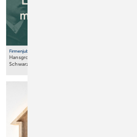
Firmenjubiläum
Hansgrohe: 125 Jahre Sa­ni­tär­tech­nik aus dem
Schwarz­wald