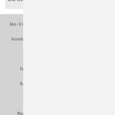
Abo- & Leserservice
AGB
Alle Inhalte chronologisch
Anmelden
Anmeldung & Registrierung
Newsletter
Datenschutz
E-Paper
Editor's choice
Fachbeiträge
Gentner Verlag
Impressum
Karriere bei Gentner
Team
Mediaservice
Mitgliedschaften und Engagement
Montagezeiten Heizung
Montagezeiten Sanitär