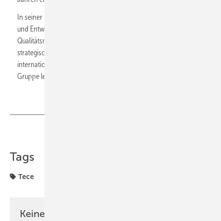
In seiner neuen Rolle verantwortet Sohr die Bereiche Forschung
und Entwicklung, Industrial Engineering, Produktion, Einkauf,
Qualitätsmanagement, Logistik und Service. Zudem wird er die
strategische Steuerung und Weiterentwicklung der
internationalen Entwicklungs- und Produktionsstandorte der
Gruppe leiten.
Teilen
Link kopieren
Tags
Tece
Keine Zeit? Kein Problem mit dem SBZ