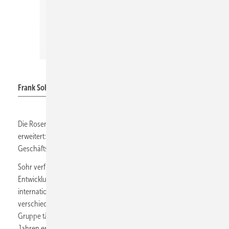
Rosenberg Ventilatoren
Frank Sohr
Die Rosenberg-Gruppe hat ihre Geschäftsleitung
erweitert:
Frank Sohr
(50) hat zum 1. Juli 2026 die Position des
Geschäftsführers Operations und Technik übernommen.
Sohr verfügt über mehr als 25 Jahre Industrieerfahrung in
Entwicklung, Produktion, Operational Excellence und
internationaler Standortentwicklung und war zuvor in
verschiedenen Führungspositionen innerhalb der Maico-
Gruppe tätig. Er folgt auf
Norbert Schuster
, der nach vier
Jahren erfolgreicher Tätigkeit als COO in den Ruhestand tritt.