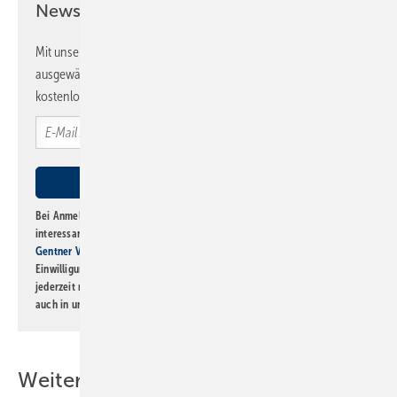
Newsletter!
Mit unserem Newsletter erhalten Sie regelmäßig von uns
ausgewählte Informationen und Neuigkeiten, gebündelt und
kostenlos direkt ins Postfach.
Bei Anmeldung zu diesem Newsletter bin ich damit einverstanden, über
interessante Verlags- und Online-Angebote
der Marken der Alfons W.
Gentner Verlag GmbH & Co. KG
informiert zu werden. Diese
Einwilligung kann ich jederzeit widerrufen und eine Abmeldung ist
jederzeit möglich. Informationen zum Umgang mit Daten finden Sie
auch in unserer
Datenschutzerklärung
.
Weitere Inhalte