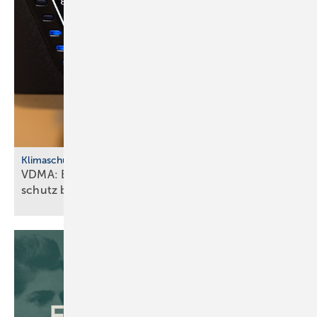
Klimaschutz
VDMA: Effiziente Sanitär­tech­nik macht Klima­
schutz
bezahlbar