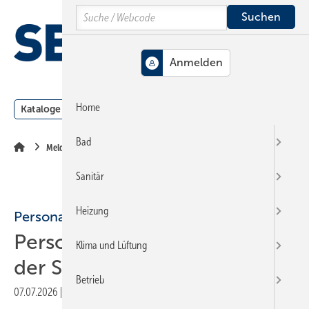
Springe
Springe
Springe
Search
auf
auf
auf
Hauptinhalt
Hauptmenü
SiteSearch
MENÜ
Home
Kataloge
Meldungen
Podcast
Produkte
Webin
Bad
Meldungen
Sanitär
Heizung
Personalien
Personelle Veränderungen in
Klima und Lüftung
der SHK-Branche
Betrieb
07.07.2026
|
Druckvorschau