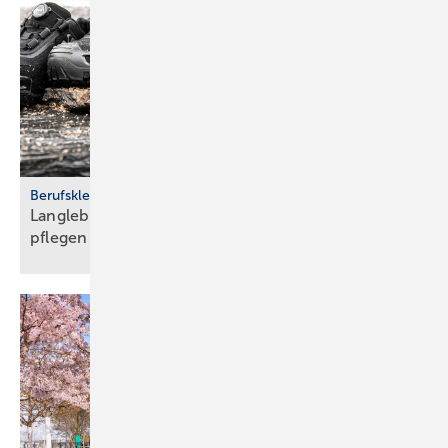
Berufskleidung
Langlebig und sicher: Ar­beits­schu­he rich­tig
pfle­gen