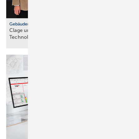
Gebäudemodernisierungsgesetz
Clage und Grüne MdB for­dern
Tech­no­lo­gie­of­fen­heit