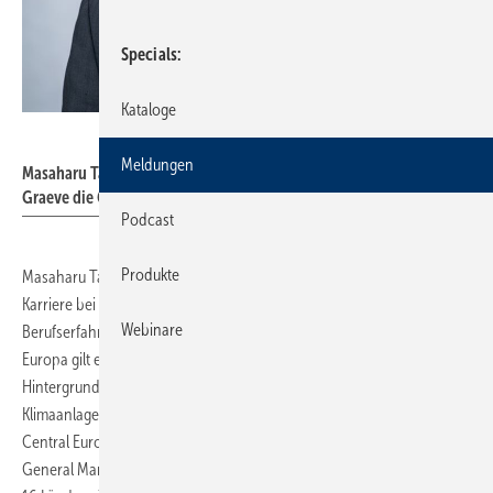
Specials
Kataloge
Daikin
Meldungen
Masaharu Tada leitet seit Januar 2023 gemeinsam mit Filip De
Graeve die Geschäfte von Daikin Airconditioning Germany.
Podcast
Produkte
Masaharu Tada ist studierter Umweltingenieur und begann 2007 seine
Karriere bei Daikin Industries Ltd. mit Sitz in Osaka. Mit 6 Jahren
Webinare
Berufserfahrung in Japan und über 9 Jahren Berufserfahrung in
Europa gilt er als erfahrener Vertriebsleiter mit internationalem
Hintergrund und hohem technischen Wissen im Bereich
Klimaanlagen. Seit 2018 arbeitete Tada bei Daikin Airconditioning
Central Europe in Österreich und verantwortete dort zuletzt als
General Manager den Bereich des gewerblichen Vertriebs in