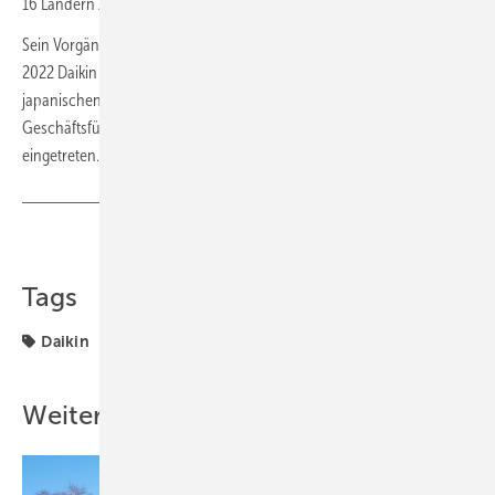
16 Ländern Zentral- und Osteuropas.
Sein Vorgänger Kenichi Akamatsu verließ zum 1. Dezember
2022 Daikin Airconditioning Germany und wechselte zum
japanischen Mutterkonzern. Akamatsu war im April 2018 in die
Geschäftsführung von
Daikin Airconditioning Germany
eingetreten. ■
Teilen
Link kopieren
Tags
Daikin
Weitere Inhalte