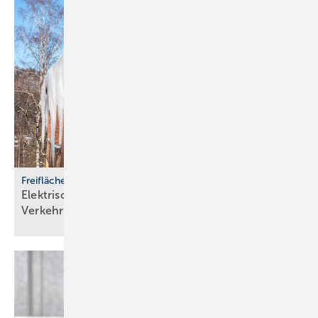
Freiflächenheizungen
Elektrische Heizsysteme unter­stützen bei
Ver­kehrs­siche­rungs­pflicht