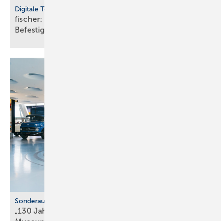
Digitale Tools
fischer: cloudbasierte Bemes­sungs­soft­ware für
Befes­ti­gungs­tech­nik
Sonderausstellung
„130 Jahre Nutzfahrzeuge“ im Mercedes-Benz