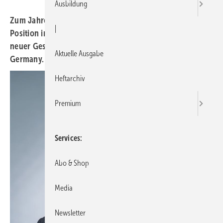
Ausbildung
Zum Jahresbeginn 2023 wechselte Masaharu Tada seine
|
Position im Unternehmen und ist neben Filip De Graeve
neuer Geschäftsführer bei Daikin Airconditioning
Aktuelle Ausgabe
Germany.
Heftarchiv
Premium
Services
Abo & Shop
Media
Newsletter