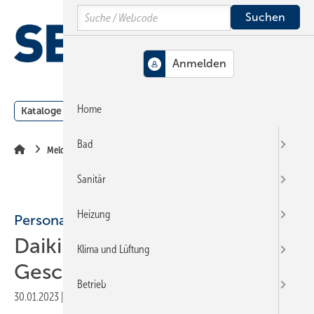
Springe
Springe
Springe
Search
auf
auf
auf
Hauptinhalt
Hauptmenü
SiteSearch
MENÜ
Home
Kataloge
Meldungen
Podcast
Produkte
Webin
Bad
Meldungen
Sanitär
Heizung
Personalie
Daikin: Neue
Klima und Lüftung
Geschäftsführung
Betrieb
30.01.2023
|
Druckvorschau