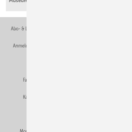
Museum
Abo- & Leserservice
AGB
Alle Inhalte chronologisch
Anmelden
Anmeldung & Registrierung
Newsletter
Datenschutz
E-Paper
Editor's choice
Fachbeiträge
Gentner Verlag
Impressum
Karriere bei Gentner
Team
Mediaservice
Mitgliedschaften und Engagement
Montagezeiten Heizung
Montagezeiten Sanitär