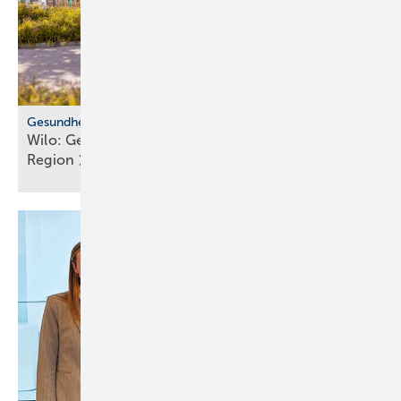
Gesundheitsvorsorge
Wilo: Ge­sund­heits­zen­trum für Be­leg­schaft und
Re­gi­on