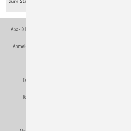
zum
Stan­dard
Abo- & Leserservice
AGB
Alle Inhalte chronologisch
Anmelden
Anmeldung & Registrierung
Newsletter
Datenschutz
E-Paper
Editor's choice
Fachbeiträge
Gentner Verlag
Impressum
Karriere bei Gentner
Team
Mediaservice
Mitgliedschaften und Engagement
Montagezeiten Heizung
Montagezeiten Sanitär