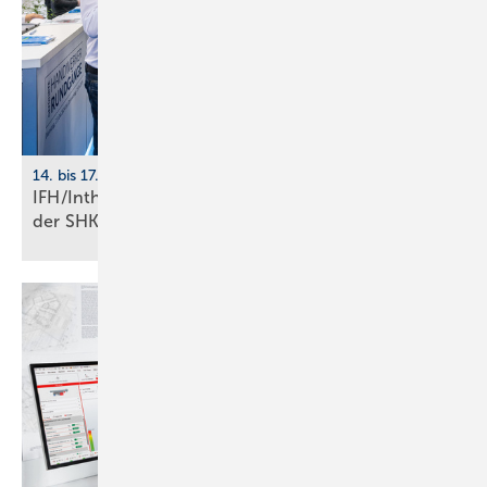
14. bis 17. April 2026, Nürnberg
IFH/Intherm: 400+ Aus­stel­ler zei­gen die Zu­kunft
der
SHK-Branche