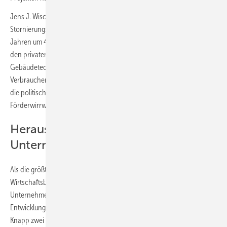
Jens J. Wischmann, Geschäftsführer VdZ und VDS: „Die
Stornierungsquote privater Auftraggeber ist in den letzten zwei
Jahren um 45 % gestiegen. Dies zeigt, wie groß die Verunsicherung bei
den privaten Bauherren ist. Die Verbände der Haus- und
Gebäudetechnik werden in den kommenden Monaten verstärkt in die
Verbraucherkommunikation einsteigen, um die Irritationen, die durch
die politische Diskussion um das Heizungsgesetz und den
Förderwirrwarr entstanden sind, zu beheben.“
Herausforderungen für
Unternehmen im Wirtschaftsbereich
Als die größten Herausforderungen für Unternehmen im SHK-
Wirtschaftsbereich Industrie, Großhandel und installierende
Unternehmen gaben die Befragten an, dass die unsichere
Entwicklung im Objektgeschäft (71 %) und bei Privatkunden (69 %) an.
Knapp zwei Drittel der Befragten nennen zudem Unklarheiten bei den