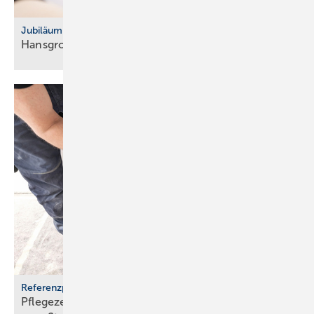
Jubiläum
Hansgrohe feiert 125-jähriges
Bestehen
Referenzprojekt Geberit
Pflegezentrum Pful­len­dorf: Dusch-WCs wer­den