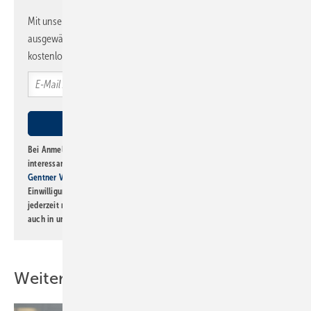
Mit unserem Newsletter erhalten Sie regelmäßig von uns
ausgewählte Informationen und Neuigkeiten, gebündelt und
kostenlos direkt ins Postfach.
Bei Anmeldung zu diesem Newsletter bin ich damit einverstanden, über
interessante Verlags- und Online-Angebote
der Marken der Alfons W.
Gentner Verlag GmbH & Co. KG
informiert zu werden. Diese
Einwilligung kann ich jederzeit widerrufen und eine Abmeldung ist
jederzeit möglich. Informationen zum Umgang mit Daten finden Sie
auch in unserer
Datenschutzerklärung
.
Weitere Inhalte