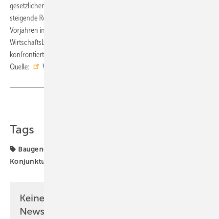
gesetzlichen Vorgaben als Herausforderung (64 %). Während
steigende Rohstoff- und Materialkosten im Gegensatz zu den
Vorjahren in den Hintergrund (32 %) rückten, sieht sich der
Wirtschaftsbereich mit steigenden Lohn- und Arbeitskosten (60 %)
konfrontiert. ■
Quelle:
VdZ
/ jv
Teilen
Link kopieren
Tags
Baugenehmigungen
Energiekosten
SHK-
Konjunktur
SHK-Konjunkturbarometer
VDS
VdZ
Keine Zeit? Kein Problem mit dem SBZ
Newsletter!