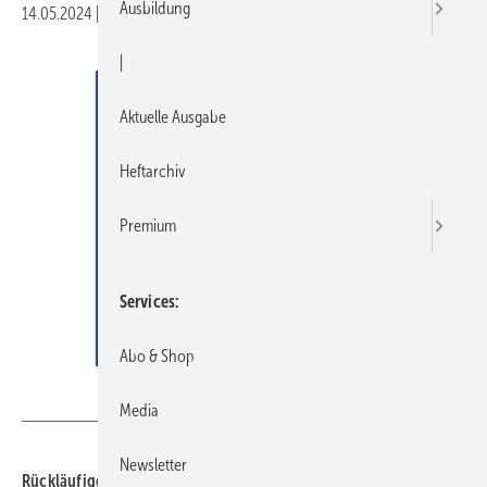
Ausbildung
14.05.2024
|
Druckvorschau
|
Aktuelle Ausgabe
Heftarchiv
Premium
Services
Abo & Shop
VDS / VdZ
Media
Newsletter
Rückläufige Bau­genehmigungs­zahlen seit nunmehr 21 Monaten