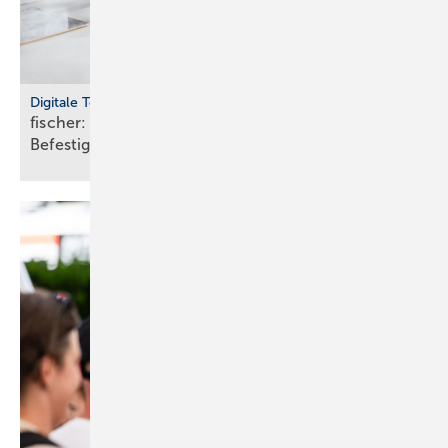
Digitale Tools
fischer: cloudbasierte Bemes­sungs­soft­ware für
Befes­ti­gungs­tech­nik