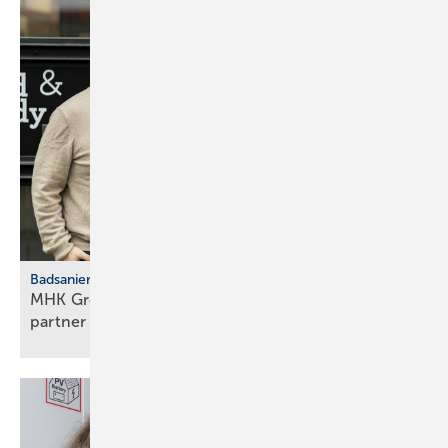
Badsanierung
MHK Group: Der erste Bad & Body-Franchise­
partner legt
los