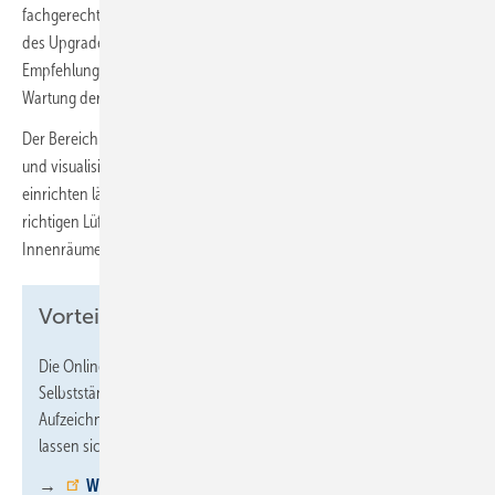
fachgerechten Einbau der Lüftungsgeräte und ihres Zubehörs, bspw.
des Upgrade-Sets für ältere dezentrale Lüfter. Ebenso sind
Empfehlungen und Anleitungen für die korrekte Reinigung und
Wartung der Geräte enthalten.
Der Bereich „Connect“ erläutert die Funktionsweise des Funksystems
und visualisiert, wie sich das kabellose Reglersystem eigenständig
einrichten lässt. Die Tutorials vermitteln darüber hinaus Wissen zum
richtigen Lüften sowie Tipps für die optimale Belüftung der
Innenräume.
Vorteile für Anwender
Die Online-Mediathek verhilft Anwendern zu mehr
Selbstständigkeit beim Einbau der inVENTer-Lüftungstechnik. Die
Aufzeichnungen vergangener Webinare der Lüftungsschule
lassen sich jederzeit von zu Hause aus ansehen.
→
Weitere Informationen