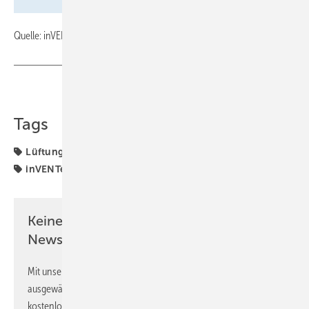
Quelle: inVENTer / fl
Teilen
Link kopieren
Tags
Lüftungstechnik
Wohnungslüftung
digitale Tools
inVENTer
Keine Zeit? Kein Problem mit dem SBZ
Newsletter!
Mit unserem Newsletter erhalten Sie regelmäßig von uns
ausgewählte Informationen und Neuigkeiten, gebündelt und
kostenlos direkt ins Postfach.