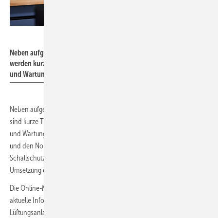
inVENTer /
www.fotograf-thueringen.de
Neben aufgezeichneten Webinaren aus der -Lüftungsschule
werden kurze Tutorials gezeigt, welche die Montage, Reinigung
und Wartung der inVENTer-Systeme anschaulich erklären.
Neben aufgezeichneten Webinaren aus der inVENTer-Lüftungsschule
sind kurze Tutorials verfügbar. Diese erklären die Montage, Reinigung
und Wartung der Systeme. Eine Rubrik widmet sich dem Schallschutz
und den Normen. Hier finden Nutzer Informationen zu geeigneten
Schallschutzmaßnahmen für dezentrale Lüftungssysteme sowie zur
Umsetzung energetischer Sanierungen mit Lüftung.
Die Online-Mediathek bietet zudem Vorstellungen neuer Produkte und
aktuelle Informationen rund um das Thema Förderung von
Lüftungsanlagen. Schritt-für-Schritt-Anleitungen zeigen den