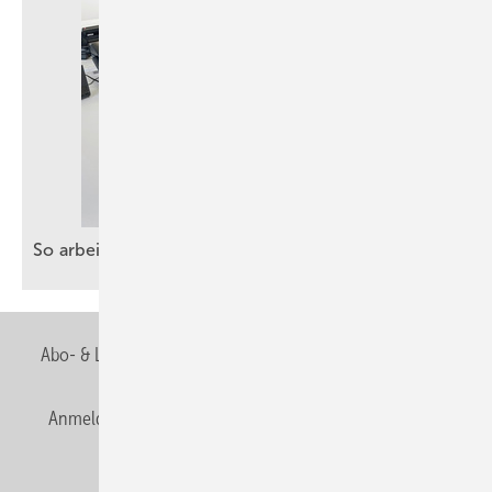
So arbeiten SHK-Betriebe ganz praktisch mit
KI
Abo- & Leserservice
AGB
Alle Inhalte chronologisch
Anmelden
Anmeldung & Registrierung
Newsletter
Datenschutz
E-Paper
Editor's choice