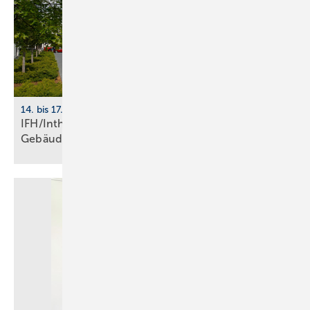
14. bis 17. April 2026, Nürnberg
IFH/Intherm 2026: Sanitär-, Haus- und
Ge­bäu­de­tech­nik